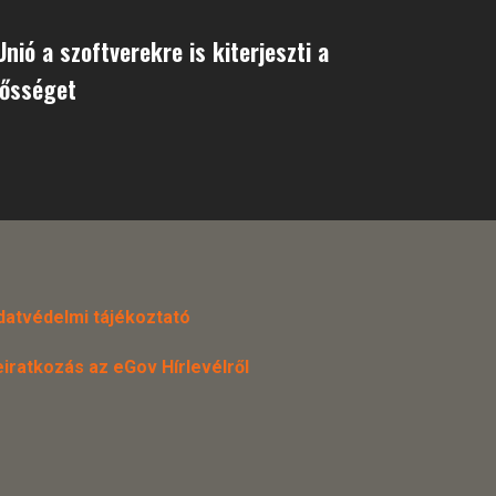
nió a szoftverekre is kiterjeszti a
lősséget
datvédelmi tájékoztató
eiratkozás az eGov Hírlevélről