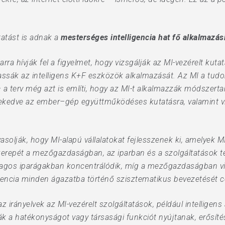
tatást is adnak a
mesterséges intelligencia hat fő alkalmazási
arra hívják fel a figyelmet, hogy vizsgálják az MI-vezérelt kut
ogassák az intelligens K+F eszközök alkalmazását. Az MI a t
terv még azt is említi, hogy az MI-t alkalmazzák módszertani
kedve az ember–gép együttműködéses kutatásra, valamint viz
vasolják, hogy MI-alapú vállalatokat fejlesszenek ki, amelyek MI
zerepét a mezőgazdaságban, az iparban és a szolgáltatások te
agos iparágakban koncentrálódik, míg a mezőgazdaságban vi
encia minden ágazatba történő szisztematikus bevezetését c
az irányelvek az MI-vezérelt szolgáltatások, például intelligen
ák a hatékonyságot vagy társasági funkciót nyújtanak, erősítés