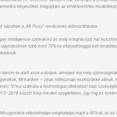
termelési tényezőket, megújítani az értékteremtési modelleket, 
t vázolnak a „MI Plusz” rendszeres előmozdítására:
ges intelligencia széleskörű és mély integrációját hat kulcsf
-ügynököknek több mint 70%-os elterjedtséggel kell rendelkez
ekedniük.
három év alatt azok a dolgok, amelyek ma még újdonságnak 
-ügynökök, MI-hardver – olyan hétköznapi eszközökké válnak, 
b mint 70%-a számára a technológiai játékokból napi szükségl
2015–2018 között Kína minden szegletében, úgy fog ez történn
 MI-ügynökök elterjedtsége meghaladja majd a 90%-ot, és az i