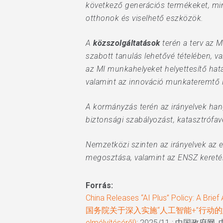
következő generációs termékeket, min
otthonok és viselhető eszközök.
A
közszolgáltatások
terén a terv az 
szabott tanulás lehetővé tételében, v
az MI munkahelyeket helyettesítő hat
valamint az innováció munkateremtő l
A kormányzás terén az irányelvek han
biztonsági szabályozást, katasztrófa
Nemzetközi szinten az irányelvek az 
megosztása, valamint az ENSZ keretéb
Forrás:
China Releases “AI Plus” Policy: A Brief 
国务院关于深入实施“人工智能+”行动的意见 (Az Állam
elmélyítéséről)
; 2025/11.; 中国政府网_中央