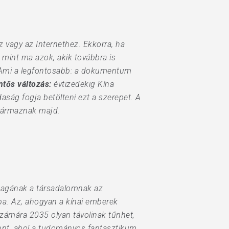
 vagy az Internethez. Ekkorra, ha
mint ma azok, akik továbbra is
 Ami a legfontosabb: a dokumentum
ntős változás:
évtizedekig Kína
daság fogja betölteni ezt a szerepet. A
származnak majd.
 magának a társadalomnak az
kba. Az, ahogyan a kínai emberek
 számára 2035 olyan távolinak tűnhet,
 pont, ahol a tudományos fantasztikum