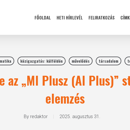
FŐOLDAL
HETI HÍRLEVÉL
FELIRATKOZÁS
CÍMK
matika
közigazgatás: külföldön
művelődés
társadalom
t
e az „MI Plusz (AI Plus)” st
elemzés
By
redaktor
2025. augusztus 31.