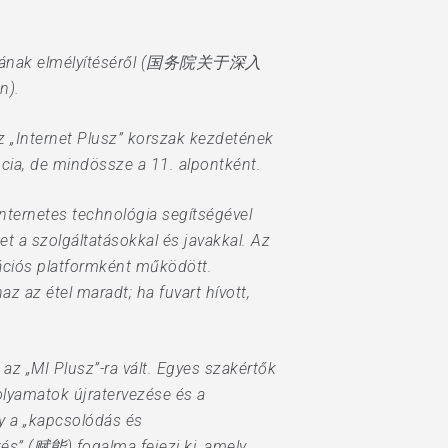
hajtásának elmélyítéséről (国务院关于深入
n).
az „Internet Plusz” korszak kezdetének
cia, de mindössze a 11. alpontként.
 internetes technológia segítségével
t a szolgáltatásokkal és javakkal. Az
nációs platformként működött.
 az étel maradt; ha fuvart hívott,
 az „MI Plusz”-ra vált. Egyes szakértők
olyamatok újratervezése és a
gy a „kapcsolódás és
tés” (赋能) fogalma fejezi ki, amely