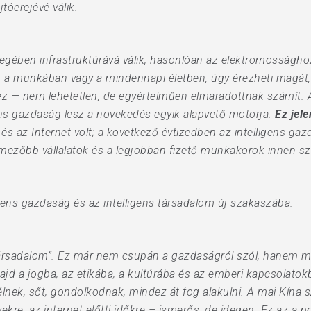
tóerejévé válik.
egében infrastruktúrává válik, hasonlóan az elektromossághoz
n a munkában vagy a mindennapi életben, úgy érezheti magát, 
z — nem lehetetlen, de egyértelműen elmaradottnak számít.
igens gazdaság lesz a növekedés egyik alapvető motorja.
Ez jele
és az Internet volt; a következő évtizedben az intelligens gaz
lmezőbb vállalatok és a legjobban fizető munkakörök innen 
igens gazdaság és az intelligens társadalom új szakaszába.
ns társadalom”. Ez már nem csupán a gazdaságról szól, hanem
ajd a jogba, az etikába, a kultúrába és az emberi kapcsolato
 élnek, sőt, gondolkodnak, mindez át fog alakulni. A mai Kína
ekre, az internet előtti időkre – ismerős, de idegen. Ez az a