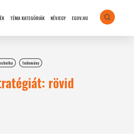
ÉK
TÉMA KATEGÓRIÁK
NÉVJEGY
EGOV.HU
search
echnika
tudomány
ratégiát: rövid