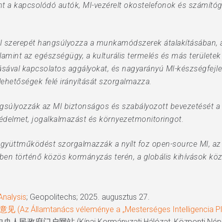
t a kapcsolódó autók, MI-vezérelt okostelefonok és számítógé
MI szerepét hangsúlyozza a munkamódszerek átalakításában, 
alamint az egészségügy, a kulturális termelés és más terület
ásával kapcsolatos aggályokat, és nagyarányú MI-készségfejle
ehetőségek felé irányítását szorgalmazza.
gsúlyozzák az MI biztonságos és szabályozott bevezetését a 
védelmet, jogalkalmazást és környezetmonitoringot.
együttműködést szorgalmazzák a nyílt foz open-source MI, az
en történő közös kormányzás terén, a globális kihívások köz
Analysis
; Geopolitechs; 2025. augusztus 27.
tanács véleménye a „Mesterséges Intelligencia Plusz
人民政府门户网站 (Kínai Kormányzati Hálózat, Központi Népi Kor