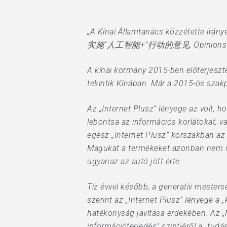
„A Kínai Államtanács közzétette irá
实施“人工智能+”行动的意见, Opinions on Deepl
A kínai kormány 2015-ben előterjeszte
tekintik Kínában. Már a 2015-ös szak
Az „Internet Plusz” lényege az volt, h
lebontsa az információs korlátokat, v
Hit enter to search or ESC to close
egész „Internet Plusz” korszakban az
Magukat a termékeket azonban nem vált
ugyanaz az autó jött érte.
Tíz évvel később, a generatív mestersé
szerint az „Internet Plusz” lényege a
hatékonyság javítása érdekében. Az „M
információterjedés” szintjéről a „tud