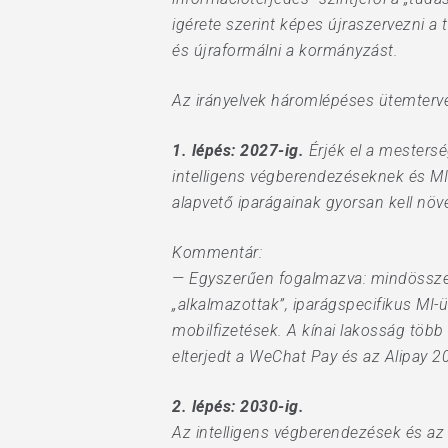
igérete szerint képes újraszervezni a 
és újraformálni a kormányzást.
Az irányelvek háromlépéses ütemterve
1. lépés: 2027-ig.
Érjék el a mestersé
intelligens végberendezéseknek és MI
alapvető iparágainak gyorsan kell növ
Kommentár:
— Egyszerűen fogalmazva: mindössze 
„alkalmazottak”, iparágspecifikus MI
mobilfizetések. A kínai lakosság töb
elterjedt a WeChat Pay és az Alipay 
2. lépés: 2030-ig.
Az intelligens végberendezések és az