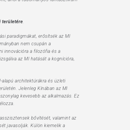
 területére
.
atási paradigmákat, erősítsék az MI
udományban nem csupán a
 innovációra a filozófia és a
sgálva az MI hatását a kognícióra,
-alapú architektúrákra és üzleti
rületén. Jelenleg Kínában az MI
szonylag kevesebb az alkalmazás. Ez
élozza.
s asszisztensek bővítését, valamint az
ét javasolják. Külön kiemelik a