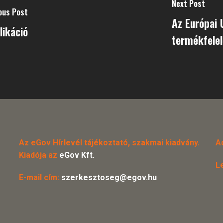
Next Post
ous Post
Az Európai U
likáció
termékfele
Az eGov Hírlevél tájékoztató, szakmai kiadvány.
A
Kiadója az
eGov Kft.
L
E-mail cím:
szerkesztoseg@egov.hu