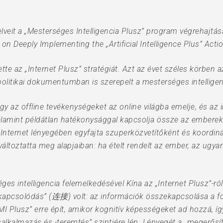
nyelveit a „Mesterséges Intelligencia Plusz” program végre
y Implementing the „Artificial Intelligence Plus” Actio
tte az „Internet Plusz” stratégiát. Azt az évet széles körben 
politikai dokumentumban is szerepelt a mesterséges intelligen
ogy az offline tevékenységeket az online világba emelje, és az
alamint példátlan hatékonysággal kapcsolja össze az embereke
 Internet lényegében egyfajta szuperközvetítőként és koordi
oztatta meg alapjaiban: ha ételt rendelt az ember, az ugyanaz
ges intelligencia felemelkedésével Kína az „Internet Plusz”-ról
 „kapcsolódás” (连接) volt: az információk összekapcsolása a f
I Plusz” erre épít, amikor kognitív képességeket ad hozzá, í
ásalkalmazás és -teremtés” szintjére lép. Lényegét a „megerősí