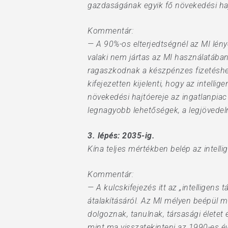
gazdaságának egyik fő növekedési haj
Kommentár:
— A 90%-os elterjedtségnél az MI lény
valaki nem jártas az MI használatába
ragaszkodnak a készpénzes fizetéshe
kifejezetten kijelenti, hogy az intell
növekedési hajtóereje az ingatlanpiac 
legnagyobb lehetőségek, a legjövede
3. lépés: 2035-ig.
Kína teljes mértékben belép az intell
Kommentár:
— A kulcskifejezés itt az „intellige
átalakításáról. Az MI mélyen beépül m
dolgoznak, tanulnak, társasági életet
mint ma visszatekinteni az 1990-es év