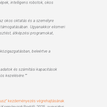
pek, intelligens robotok, okos
az okos oktatás és a személyre
ek támogatásában. Ugyanakkor elismeri
sztést, átképzési programokat,
közigazgatásban, beleértve a
 adatok és számítási kapacitások
ös kezelésére.””
” kezdeményezés végrehajtásának
mányzati Portál); 2025. augusztus