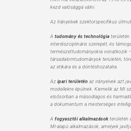
kezd valósággá válni.
Az Irányelvek szektorspecifikus útmu
A
tudomány és technológia
területén 
interdiszciplináris szerepét, és tám
természettudományokra vonatkozik – a 
társadalomtudományok területén, töre
az etikára és a döntéshozatalra.
Az
ipari területén
az irányelvek azt ja
modellekre épülnek. Kiemelik az MI s
elsősorban a másodlagos és harmadl
a dokumentum a mesterséges intellig
A
fogyasztói alkalmazások
területén 
MI-alapú alkalmazások, amelyek javítj