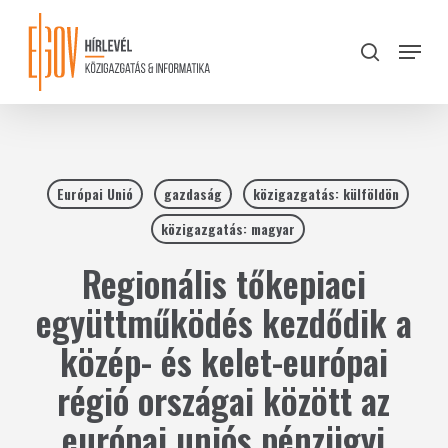
Skip
to
Menu
search
main
Close
content
Menu
Európai Unió
gazdaság
közigazgatás: külföldön
közigazgatás: magyar
Regionális tőkepiaci
együttműködés kezdődik a
közép- és kelet-európai
régió országai között az
európai uniós pénzügyi