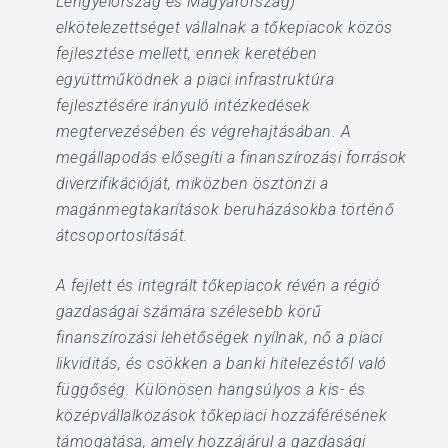
Lengyelország és Magyarország)
elkötelezettséget vállalnak a tőkepiacok közös
fejlesztése mellett, ennek keretében
együttműködnek a piaci infrastruktúra
fejlesztésére irányuló intézkedések
megtervezésében és végrehajtásában. A
megállapodás elősegíti a finanszírozási források
diverzifikációját, miközben ösztönzi a
magánmegtakarítások beruházásokba történő
átcsoportosítását.
A fejlett és integrált tőkepiacok révén a régió
gazdaságai számára szélesebb körű
finanszírozási lehetőségek nyílnak, nő a piaci
likviditás, és csökken a banki hitelezéstől való
függőség. Különösen hangsúlyos a kis- és
középvállalkozások tőkepiaci hozzáférésének
támogatása, amely hozzájárul a gazdasági