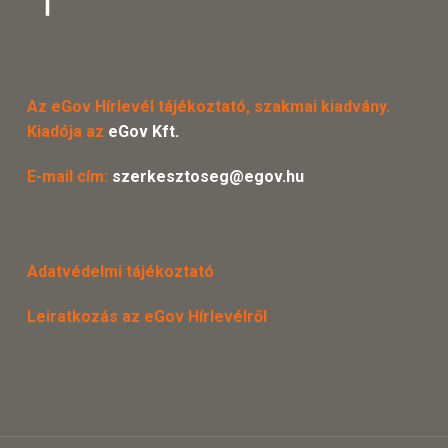
Az eGov Hírlevél tájékoztató, szakmai kiadvány.
Kiadója az
eGov Kft.
E-mail cím:
szerkesztoseg@egov.hu
Adatvédelmi tájékoztató
Leiratkozás az eGov Hírlevélről