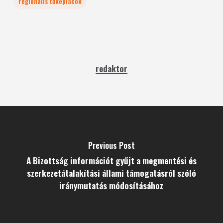
regionális tőkepiacok
redaktor
Previous Post
A Bizottság információt gyűjt a megmentési és
szerkezetátalakítási állami támogatásról szóló
iránymutatás módosításához