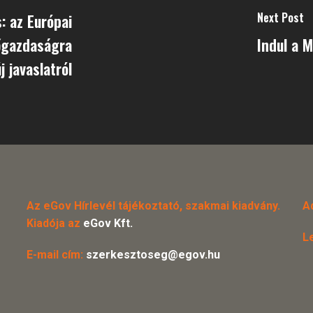
Next Post
 az Európai
őgazdaságra
Indul a 
j javaslatról
Az eGov Hírlevél tájékoztató, szakmai kiadvány.
A
Kiadója az
eGov Kft.
L
E-mail cím:
szerkesztoseg@egov.hu