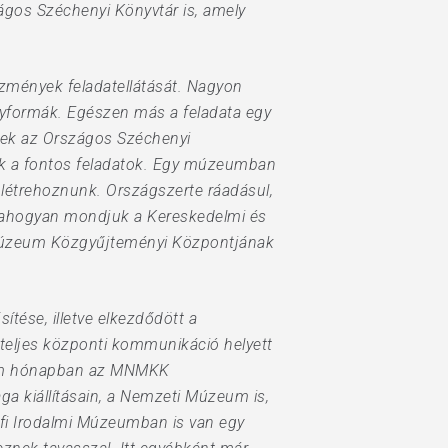
ágos Széchenyi Könyvtár is, amely
ézmények feladatellátását. Nagyon
yformák. Egészen más a feladata egy
nek az Országos Széchenyi
 ezek a fontos feladatok. Egy múzeumban
l létrehoznunk. Országszerte ráadásul,
t ahogyan mondjuk a Kereskedelmi és
Múzeum Közgyűjteményi Központjának
ése, illetve elkezdődött a
teljes központi kommunikáció helyett
árom hónapban az MNMKK
a kiállításain, a Nemzeti Múzeum is,
őfi Irodalmi Múzeumban is van egy