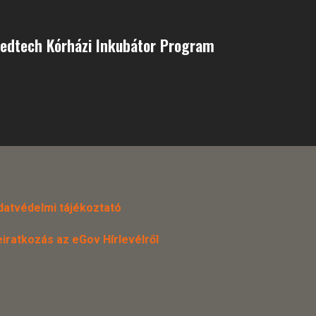
Medtech Kórházi Inkubátor Program
datvédelmi tájékoztató
eiratkozás az eGov Hírlevélről