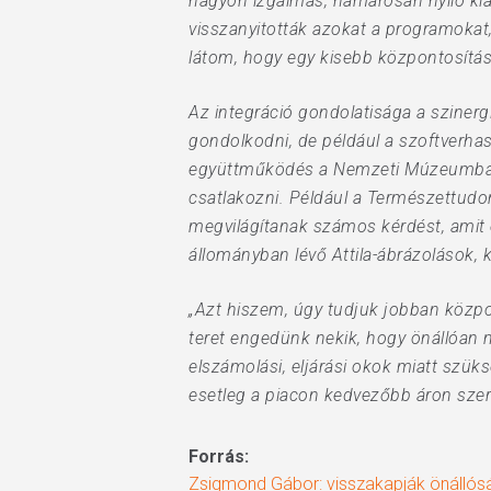
nagyon izgalmas, hamarosan nyíló kiá
visszanyitották azokat a programokat
látom, hogy egy kisebb központosítá
Az integráció gondolatisága a sziner
gondolkodni, de például a szoftverha
együttműködés a Nemzeti Múzeumban j
csatlakozni. Például a Természettud
megvilágítanak számos kérdést, amit e
állományban lévő Attila-ábrázolások, 
„Azt hiszem, úgy tudjuk jobban közp
teret engedünk nekik, hogy önállóan m
elszámolási, eljárási okok miatt szü
esetleg a piacon kedvezőbb áron szer
Forrás:
Zsigmond Gábor: visszakapják önállós