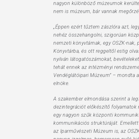
nagyon különböző múzeumok kerültek e
nem is múzeum, bár vannak megőrzési 
„Éppen ezért tűztem zászlóra azt, leg
nehéz összehangolni, szigorúan közp
nemzeti könyvtárnak, egy OSZK-nak, 
Könyvtárba, és ott reggeltől estig olv
nyilván látogatószámokat, bevételeket
tehát ennek az intézményi rendszern
Vendéglátóipari Múzeum” – mondta 
elnöke.
A szakember elmondása szerint a leg
dezintegrációt előkészítő folyamatok
egy nagyon szűk központi kommuniká
kommunikációs struktúráját. Emellett
az Iparművészeti Múzeum is, az OSZK 