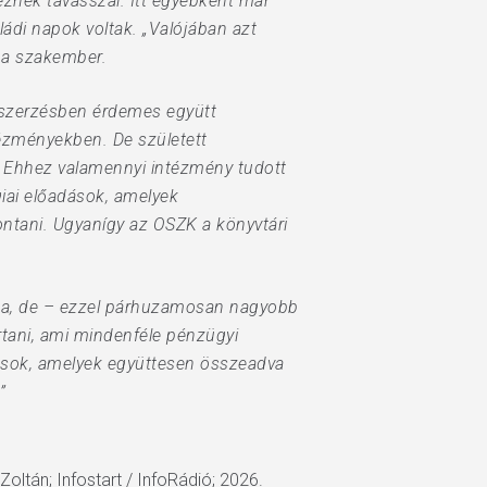
eznek tavasszal. Itt egyébként már
ádi napok voltak. „Valójában azt
 a szakember.
beszerzésben érdemes együtt
tézményekben. De született
 Ehhez valamennyi intézmény tudott
iai előadások, amelyek
bontani. Ugyanígy az OSZK a könyvtári
csa, de – ezzel párhuzamosan nagyobb
rtani, ami mindenféle pénzügyi
dások, amelyek együttesen összeadva
”
oltán; Infostart / InfoRádió; 2026.