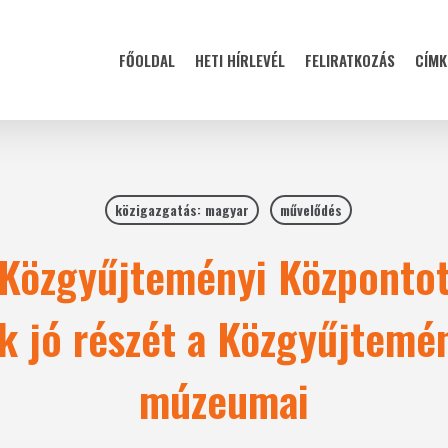
FŐOLDAL
HETI HÍRLEVÉL
FELIRATKOZÁS
CÍMK
közigazgatás: magyar
művelődés
 Közgyűjteményi Központot
k jó részét a Közgyűjtemé
múzeumai