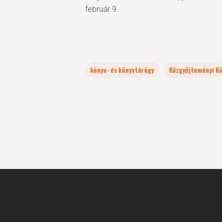
február 9.
könyv- és könyvtárügy
Közgyűjteményi K