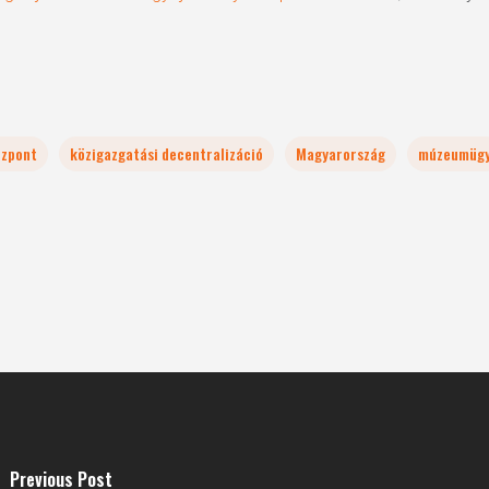
özpont
közigazgatási decentralizáció
Magyarország
múzeumüg
Previous Post