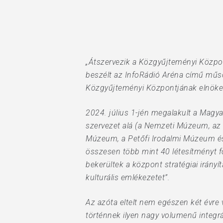
Hit enter to search or ESC to close
„Átszervezik a Közgyűjteményi Közpo
beszélt az InfoRádió Aréna című mű
Közgyűjteményi Központjának elnöke
2024. július 1-jén megalakult a Mag
szervezet alá (a Nemzeti Múzeum, a
Múzeum, a Petőfi Irodalmi Múzeum és
összesen több mint 40 létesítményt f
bekerültek a központ stratégiai irányít
kulturális emlékezetet”.
Az azóta eltelt nem egészen két évre
történnek ilyen nagy volumenű integrá