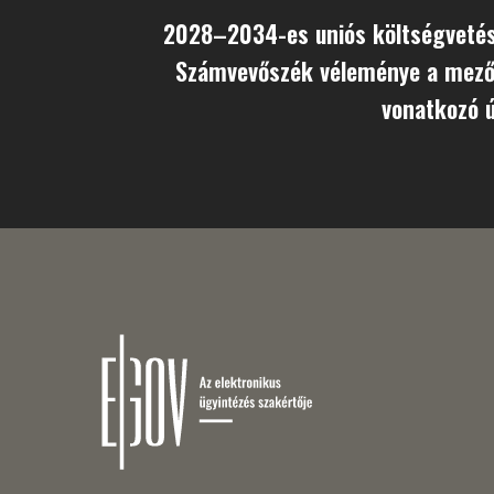
2028–2034-es uniós költségvetés:
Számvevőszék véleménye a mez
vonatkozó ú