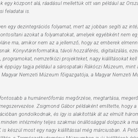
gy központ alá, ráadásul mellettük ott van például az Orsz
feladatai is.
yen egy dezintegrációs folyamat, mert az jobban segíti az int
ontosítani azokat a folyamatokat, amelyek egyébként nem eg
pláne ma, amikor nem az a jellemző, hogy az emberek elmen
asnak. Könyvtárinformatika, távoli hozzáférés, digitalizálás,
, programokat, nemzetközi projekteket, nagy kiállításokat kel
ek éppúgy tagja például a sárospataki Rákóczi Múzeum, min
a Magyar Nemzeti Múzeum főigazgatója, a Magyar Nemzeti 
fontosabb a humánerőforrás megőrzése, megtartása, megerősít
 megszervezése. Zsigmond Gábor példaként említette, hogy a 
cióban gondolkodnak, és így is alakították át az elmúlt h
 minden intézmény teljes szakmai önállósággal dolgozik a mag
is készül most egy nagy kiállítással még márciusban. A Pet