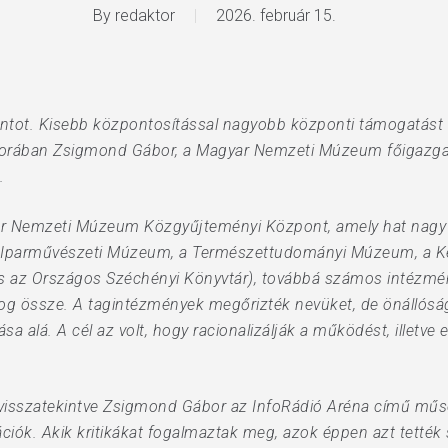
By
redaktor
2026. február 15.
ntot. Kisebb központosítással nagyobb központi támogatást l
sorában Zsigmond Gábor, a Magyar Nemzeti Múzeum főigazg
.
yar Nemzeti Múzeum Közgyűjteményi Központ, amely hat nagy
z Iparművészeti Múzeum, a Természettudományi Múzeum, a Ke
 az Országos Széchényi Könyvtár), továbbá számos intézmény
og össze. A tagintézmények megőrizték nevüket, de önállóság
ása alá. A cél az volt, hogy racionalizálják a működést, illetv
 visszatekintve Zsigmond Gábor az InfoRádió Aréna című műs
ciók. Akik kritikákat fogalmaztak meg, azok éppen azt tették s