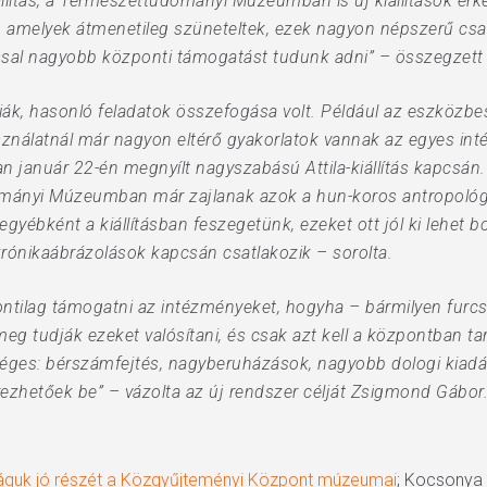
llítás, a Természettudományi Múzeumban is új kiállítások érk
, amelyek átmenetileg szüneteltek, ezek nagyon népszerű csal
ssal nagyobb központi támogatást tudunk adni” – összegzett
giák, hasonló feladatok összefogása volt. Például az eszköz
sználatnál már nagyon eltérő gyakorlatok vannak az egyes in
anuár 22-én megnyílt nagyszabású Attila-kiállítás kapcsán.
ományi Múzeumban már zajlanak azok a hun-koros antropológ
gyébként a kiállításban feszegetünk, ezeket ott jól ki lehet 
krónikaábrázolások kapcsán csatlakozik – sorolta.
ontilag támogatni az intézményeket, hogyha – bármilyen fur
eg tudják ezeket valósítani, és csak azt kell a központban ta
kséges: bérszámfejtés, nagyberuházások, nagyobb dologi kia
ezhetőek be” – vázolta az új rendszer célját Zsigmond Gábor.
águk jó részét a Közgyűjteményi Központ múzeumai
; Kocsonya Z