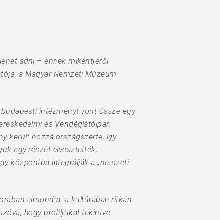
ehet adni – ennek mikéntjéről
atója, a Magyar Nemzeti Múzeum
 budapesti intézményt vont össze egy
reskedelmi és Vendéglátóipari
 került hozzá országszerte, így
uk egy részét elvesztették,
e egy központba integrálják a „nemzeti
orában elmondta: a kultúrában ritkán
zóvá, hogy profiljukat tekintve