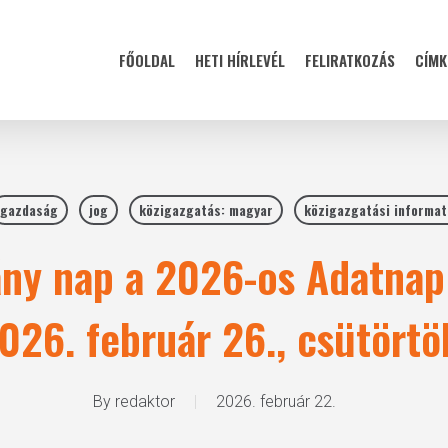
FŐOLDAL
HETI HÍRLEVÉL
FELIRATKOZÁS
CÍMK
gazdaság
jog
közigazgatás: magyar
közigazgatási informat
ny nap a 2026-os Adatnap
026. február 26., csütörtö
By
redaktor
2026. február 22.