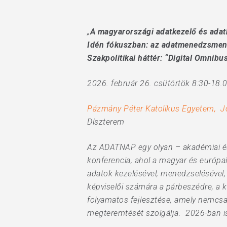
„
A magyarországi adatkezelő és ada
Idén fókuszban: az adatmenedzsment
Szakpolitikai háttér: “Digital Omnib
2026. február 26. csütörtök 8:30-18.0
Pázmány Péter Katolikus Egyetem, J
Díszterem
Az ADATNAP egy olyan – akadémiai és
konferencia, ahol a magyar és európai
adatok kezelésével, menedzselésével, 
képviselői számára a párbeszédre, a 
folyamatos fejlesztése, amely nemcsak
megteremtését szolgálja. 2026-ban 