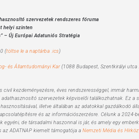
thasznosító szervezetek rendszeres fóruma
 helyi szinten
us” – Új Európai Adatuniós Stratégia
0 (
töltse le a naptárba .ics
)
og- és Államtudományi Kar
(1088 Budapest, Szentkirályi utca 
 civil kezdeményezésre, éves rendszerességgel, immár har
 adathasznosító szervezetek képviselői találkozhatnak. Ez a 
hasznosításával, illetve általában az adatokkal gazdálkodó ál
kapcsolatépítésre és az információszerzésre. Célunk a 2024-b
 egyéni, de társadalmi haszonnal is jár, és amely egy emberkö
is az ADATNAP kiemelt támogatója a
Nemzeti Média és Hírköz