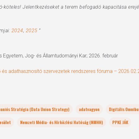
ió-köteles! Jelentkezéseket a terem befogadó kapacitása erej
mjai:
2024
,
2025
”
s Egyetem, Jog- és Államtudományi Kar; 2026. február
 és adathasznosító szervezetek rendszeres fóruma – 2026.02.
uniós Stratégia (Data Union Strategy)
adatvagyon
Digitális Omnibu
esület
Nemzeti Média- és Hírközlési Hatóság (NMHH)
PPKE JÁK