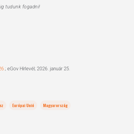
éig tudunk fogadni!
26.
; eGov Hírlevél; 2026. január 25.
sz
Európai Unió
Magyarország