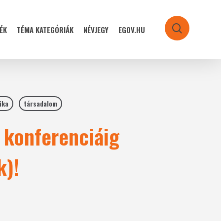
ÉK
TÉMA KATEGÓRIÁK
NÉVJEGY
EGOV.HU
search
ika
társadalom
 konferenciáig
k)!