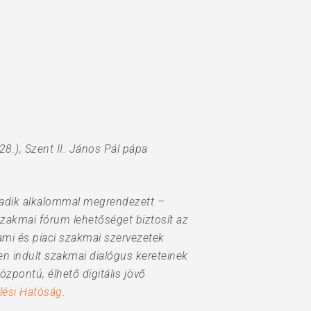
28.), Szent II. János Pál pápa
madik alkalommal megrendezett –
szakmai fórum lehetőséget biztosít az
lami és piaci szakmai szervezetek
en indult szakmai dialógus kereteinek
zpontú, élhető digitális jövő
lési Hatóság
.