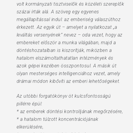
volt kormányzati tisztviselők és közéleti szereplők
százai írták alá. A szöveg egy egyenes
megállapítással indul: az emberiség válaszúthoz
érkezett. Az egyik út – amelyet a nyilatkozat „a
leváltás versenyének” nevez – oda vezet, hogy az
embereket először a munka világában, majd a
döntéshozatalban is kiszorítják, miközben a
hatalom elszámoltathatatlan intézmények és
azok gépei kezében összpontosul. A másik út
olyan mesterséges intelligenciához vezet, amely
drámai módon kibővíti az emberi lehetőségeket.
Az utóbbi forgatókönyv öt kulcsfontosságú
pillérre épül:
* az emberek döntési kontrolljának megőrzésére,
* a hatalom túlzott koncentrációjának
elkerülésére,