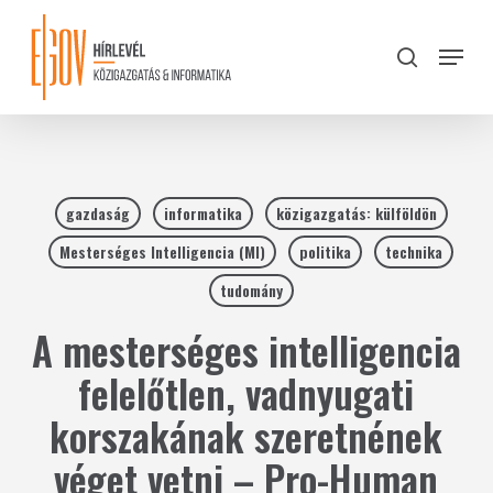
Skip
to
Menu
search
main
Close
content
Menu
gazdaság
informatika
közigazgatás: külföldön
Mesterséges Intelligencia (MI)
politika
technika
tudomány
A mesterséges intelligencia
felelőtlen, vadnyugati
korszakának szeretnének
véget vetni – Pro-Human