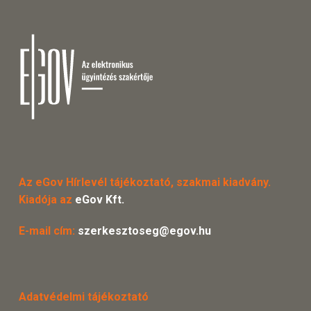
Az eGov Hírlevél tájékoztató, szakmai kiadvány.
Kiadója az
eGov Kft.
E-mail cím:
szerkesztoseg@egov.hu
Adatvédelmi tájékoztató