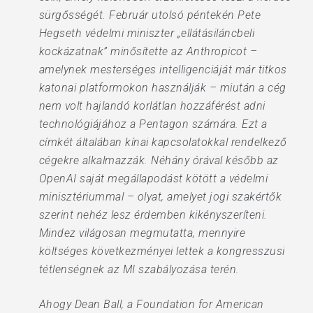
sürgősségét. Február utolsó péntekén Pete
Hegseth védelmi miniszter „ellátásiláncbeli
kockázatnak” minősítette az Anthropicot –
amelynek mesterséges intelligenciáját már titkos
katonai platformokon használják – miután a cég
nem volt hajlandó korlátlan hozzáférést adni
technológiájához a Pentagon számára. Ezt a
címkét általában kínai kapcsolatokkal rendelkező
cégekre alkalmazzák. Néhány órával később az
OpenAI saját megállapodást kötött a védelmi
minisztériummal – olyat, amelyet jogi szakértők
szerint nehéz lesz érdemben kikényszeríteni.
Mindez világosan megmutatta, mennyire
költséges következményei lettek a kongresszusi
tétlenségnek az MI szabályozása terén.
Ahogy Dean Ball, a Foundation for American