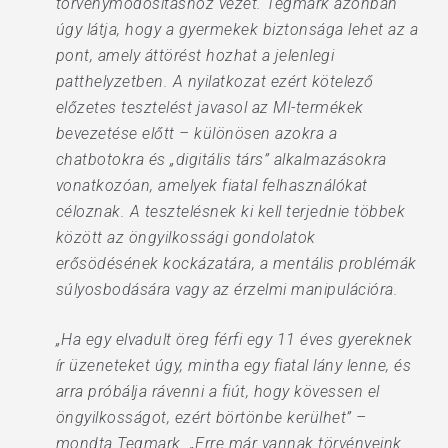
törvénymódosításhoz vezet. Tegmark azonban
úgy látja, hogy a gyermekek biztonsága lehet az a
pont, amely áttörést hozhat a jelenlegi
patthelyzetben. A nyilatkozat ezért kötelező
előzetes tesztelést javasol az MI-termékek
bevezetése előtt – különösen azokra a
chatbotokra és „digitális társ” alkalmazásokra
vonatkozóan, amelyek fiatal felhasználókat
céloznak. A tesztelésnek ki kell terjednie többek
között az öngyilkossági gondolatok
erősödésének kockázatára, a mentális problémák
súlyosbodására vagy az érzelmi manipulációra.
„Ha egy elvadult öreg férfi egy 11 éves gyereknek
ír üzeneteket úgy, mintha egy fiatal lány lenne, és
arra próbálja rávenni a fiút, hogy kövessen el
öngyilkosságot, ezért börtönbe kerülhet” –
mondta Tegmark. „Erre már vannak törvényeink.