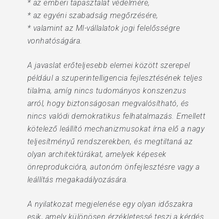
* az emberi tapasztalat védelmére,
* az egyéni szabadság megőrzésére,
* valamint az MI-vállalatok jogi felelősségre
vonhatóságára.
A javaslat erőteljesebb elemei között szerepel
például a szuperintelligencia fejlesztésének teljes
tilalma, amíg nincs tudományos konszenzus
arról, hogy biztonságosan megvalósítható, és
nincs valódi demokratikus felhatalmazás. Emellett
kötelező leállító mechanizmusokat írna elő a nagy
teljesítményű rendszerekben, és megtiltaná az
olyan architektúrákat, amelyek képesek
önreprodukcióra, autonóm önfejlesztésre vagy a
leállítás megakadályozására.
A nyilatkozat megjelenése egy olyan időszakra
esik, amely különösen érzékletessé teszi a kérdés