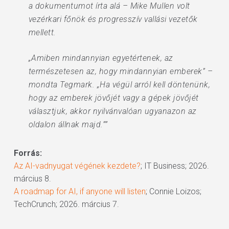
a dokumentumot írta alá – Mike Mullen volt
vezérkari főnök és progresszív vallási vezetők
mellett.
„Amiben mindannyian egyetértenek, az
természetesen az, hogy mindannyian emberek” –
mondta Tegmark. „Ha végül arról kell döntenünk,
hogy az emberek jövőjét vagy a gépek jövőjét
választjuk, akkor nyilvánvalóan ugyanazon az
oldalon állnak majd.””
Forrás:
Az AI-vadnyugat végének kezdete?
; IT Business; 2026.
március 8.
A roadmap for AI, if anyone will listen
; Connie Loizos;
TechCrunch; 2026. március 7.