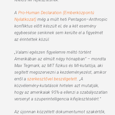
A
Pro-Human Declaration (Emberközpontú
Nyilatkozat)
még a múlt heti Pentagon–Anthropic
konfliktus előtt készült el, de a két esemény
egybeesése senkinek sem kerülte el a figyelmét
az érintettek közül.
„Valami egészen figyelemre méltó történt
Amerikában az elmúlt négy hónapban” – mondta
Max Tegmark, az MIT fizikus és MI-kutatója, aki
segített megszervezni a kezdeményezést, amikor
erről a
szerkesztővel beszélgetett
. „A
közvélemény-kutatások hirtelen azt mutatják,
hogy az amerikaiak 95%-a ellenzi a szabályozatlan
versenyt a szuperintelligencia kifejlesztéséért.”
Az újonnan közzétett dokumentumot szakértők,