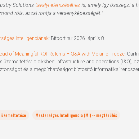
ustry Solutions
tavalyi elemzéséhez
is, amely így összegzi a h
emond róla, azzal rontja a versenyképességét.”
séges intelligenciának
; Bitport.hu; 2026. április 8.
Ahead of Meaningful ROI Returns – Q&A with Melanie Freeze
; Gartn
a és üzemeltetés” a cikkben: infrastructure and operations (I&O),
iztonságot és a megbízhatóságot biztosító informatikai rendszere
a üzemeltetése
Mesterséges Intelligencia (MI) -- megtérülés