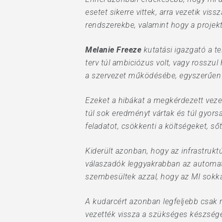
esetet sikerre vittek, arra vezetik v
rendszerekbe, valamint hogy a projekt
Melanie Freeze
kutatási igazgató a te
terv túl ambiciózus volt, vagy rosszul
a szervezet működésébe, egyszerűen
Ezeket a hibákat a megkérdezett veze
túl sok eredményt vártak és túl gyors
feladatot, csökkenti a költségeket, s
Kiderült azonban, hogy az infrastrukt
válaszadók leggyakrabban az automati
szembesültek azzal, hogy az MI sokkal
A kudarcért azonban legfeljebb csak 
vezették vissza a szükséges készsége