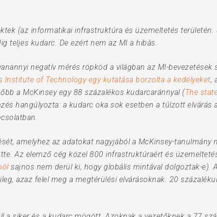
ktek (az informatikai infrastruktúra és üzemeltetés területén.
ig teljes kudarc. De ezért nem az MI a hibás.
gyanannyi negatív mérés röpköd a világban az MI-bevezetések 
Institute of Technology egy kutatása borzolta a kedélyeket
,
ésőbb a McKinsey egy 88 százalékos kudarcaránnyal (
The state
zés hangúlyozta: a kudarc oka sok esetben a túlzott elvárás 
pcsolatban.
ését, amelyhez az adatokat nagyjából a McKinsey-tanulmány m
. Az elemző cég közel 800 infrastruktúraért és üzemeltetésé
ból
sajnos nem derül ki, hogy globális mintával dolgoztak-e). 
ileg, azaz felel meg a megtérülési elvárásoknak. 20 százalék
l a siker és a kudarc mögött. Azoknak a vezetőknek a 77 száz