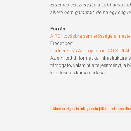
Érdemes visszanyúlni a Lufthansa Ind
sikere nem garantált, de ha egy cég l
Forrás:
A ROI továbbra sem erőssége a mester
Eredetiben:
Gartner Says AI Projects in I&O Stall 
Az említett „Informatikai infrastruktúr
támogató, valamint a teljesítményt, a b
kezelése és karbantartása.
Mesterséges Intelligencia (MI) -- informatik