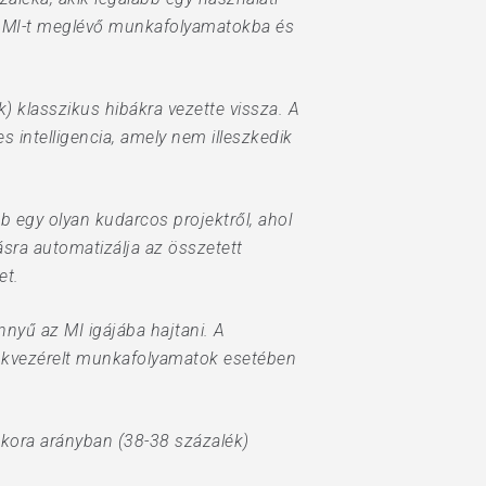
i az MI-t meglévő munkafolyamatokba és
) klasszikus hibákra vezette vissza. A
s intelligencia, amely nem illeszkedik
 egy olyan kudarcos projektről, ahol
ásra automatizálja az összetett
et.
nnyű az MI igájába hajtani. A
ynökvezérelt munkafolyamatok esetében
kkora arányban (38-38 százalék)