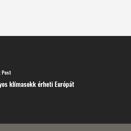
t Post
yos klímasokk érheti Európát