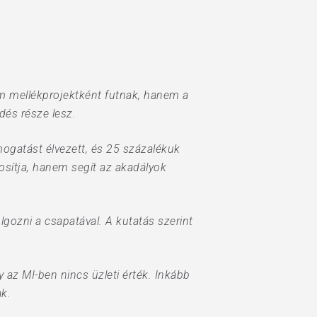
em mellékprojektként futnak, hanem a
és része lesz.
mogatást élvezett, és 25 százalékuk
osítja, hanem segít az akadályok
olgozni a csapatával. A kutatás szerint
az MI-ben nincs üzleti érték. Inkább
ak.