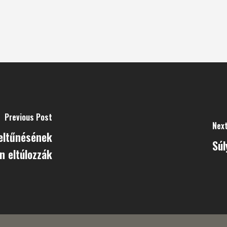
Previous Post
Nex
 eltűnésének
Súl
n eltúlozzák