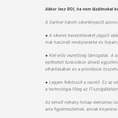
Akkor lesz ROI, ha nem lázálmokat k
A Gartner három sikertényezőt azonos
● A sikeres bevezetéseket jegyző vála
már használt rendszerekbe és folyam
● Kell erős vezetőség támogatás. A si
építhetett funkciókon átívelő együtt
elhárításában és a prioritások összeh
● Legyen felkészült a vezető. Ez az el
a technológia főleg az IT-szolgáltatá
Az elmúlt néhány hónap elemzései öss
arra figyelmeztetnek, annak kinyerése