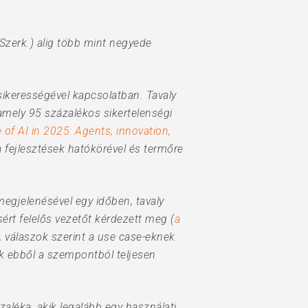
 Szerk.) alig több mint negyede
sikerességével kapcsolatban. Tavaly
 amely 95 százalékos sikertelenségi
 of AI in 2025: Agents, innovation,
a fejlesztések hatókörével és termőre
egjelenésével egy időben, tavaly
rt felelős vezetőt kérdezett meg (
a
A válaszok szerint a use case-eknek
uk ebből a szempontból teljesen
aléka, akik legalább egy használati