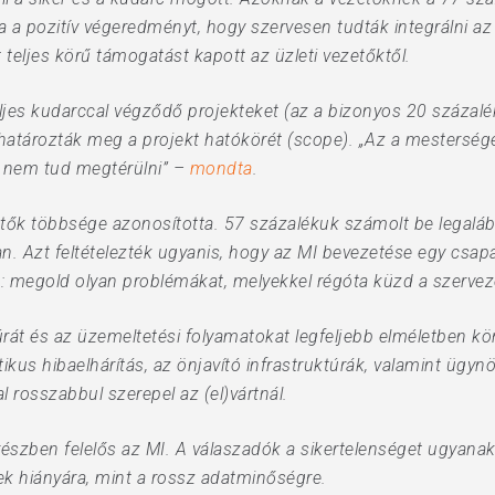
issza a pozitív végeredményt, hogy szervesen tudták integráln
 teljes körű támogatást kapott az üzleti vezetőktől.
ljes kudarccal végződő projekteket (az a bizonyos 20 százalék
 határozták meg a projekt hatókörét (scope). „Az a mestersége
 nem tud megtérülni” –
mondta
.
tők többsége azonosította. 57 százalékuk számolt be legalább
an. Azt feltételezték ugyanis, hogy az MI bevezetése egy csap
őt: megold olyan problémákat, melyekkel régóta küzd a szervez
úrát és az üzemeltetési folyamatokat legfeljebb elméletben kö
kus hibaelhárítás, az önjavító infrastruktúrák, valamint üg
 rosszabbul szerepel az (el)vártnál.
részben felelős az MI. A válaszadók a sikertelenséget ugyana
k hiányára, mint a rossz adatminőségre.