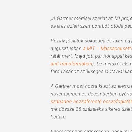
„A Gartner mérései szerint az MI proje
sikeres üzleti szempontból, ötöde ped
Pozitív jóslatok sokasága és talán u
Hit enter to search or ESC to close
augusztusban
a MIT – Massachusetts 
rátát mért. Majd jött pár hónappal k
and transformation
). De mindkét elem
fordulásához szükséges időtávval ka
A Gartner most hozta ki azt az elemz
novemberben és decemberben gyűjtötte
szabadon hozzáférhető összefoglaló
mindössze 28 százaléka sikeres üzlet
kudarc.
Ennél azonban érdekesebb, hogy mi ál