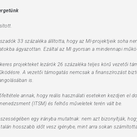
ergetünk
ított.
szadók 33 százaléka állította, hogy az MI-projektjeik soha n
atokba ágyazottan. Ezáltal az MI gyorsan a mindennapi működ
keres projekteket lezárók 26 százaléka teljes körű vezetői tá
működésre. A vezetői támogatás nemcsak a finanszírozást bizt
angolásában is.
őfeltétele annak, hogy reális használati eseteken kezdjen el d
smenedzsment (ITSM) és felhős műveletek terén vált be.
zességében egy irányba mutatnak: nem azt bizonyítják, hogy 
 talán hosszabb időt vesz igénybe, mint arra sokan számított