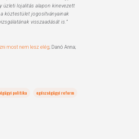
üzleti lojalitás alapon kinevezett
a köztestület jogosítványainak
vizsgálatának visszaadását is.”
ázni most nem lesz elég
; Danó Anna;
égügyi politika
egészségügyi reform