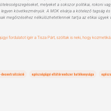
ötelességszegéseket, melyeket a sokszor politikai, rokoni vagy 
s legyen következményük. A MOK elvárja a kötelező tagság és 
ának megőrzéséhez nélkülözhetetlennek tartja az etikai ügyek 
gyi fordulatot ígér a Tisza Párt, szóltak is neki, hogy kozmetik
ó-decentralizáció
egészségügyi ellátórendszer hatékonysága
egészs