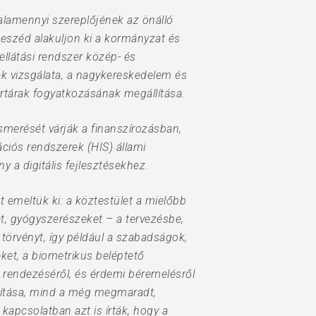
alamennyi szereplőjének az önálló
beszéd alakuljon ki a kormányzat és
llátási rendszer közép- és
 vizsgálata, a nagykereskedelem és
rtárak fogyatkozásának megállítása.
ismerését várják a finanszírozásban,
ciós rendszerek (HIS) állami
y a digitális fejlesztésekhez.
 emeltük ki: a köztestület a mielőbb
t, gyógyszerészeket – a tervezésbe,
 törvényt, így például a szabadságok,
ket, a biometrikus beléptető
ak rendezéséről, és érdemi béremelésről
vítása, mind a még megmaradt,
kapcsolatban azt is írták, hogy a