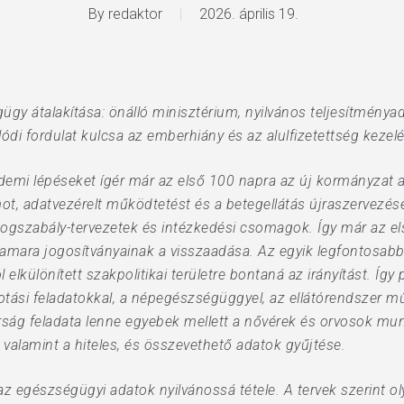
By
redaktor
2026. április 19.
gügy átalakítása: önálló minisztérium, nyilvános teljesítménya
ódi fordulat kulcsa az emberhiány és az alulfizetettség kezel
rdemi lépéseket ígér már az első 100 napra az új kormányzat 
ormot, adatvezérelt működtetést és a betegellátás újraszervez
ogszabály-tervezetek és intézkedési csomagok. Így már az e
 kamara jogosítványainak a visszaadása. Az egyik legfontosab
l elkülönített szakpolitikai területre bontaná az irányítást. Így
otási feladatokkal, a népegészségüggyel, az ellátórendszer műk
rság feladata lenne egyebek mellett a nővérek és orvosok mu
 valamint a hiteles, és összevethető adatok gyűjtése.
 egészségügyi adatok nyilvánossá tétele. A tervek szerint olya