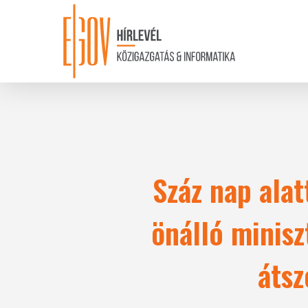
Skip
to
main
content
Száz nap alat
önálló minisz
átsz