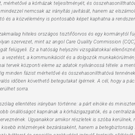
t, mérhetővé a kórházak teljesítményét, és összehasonlítha
, mindezzel nemcsak az irányítás javítását, hanem az elszámol
sajtó és a közvélemény is pontosabb képet kaphatna a rendszer 
szakmailag hiteles országos tisztifőorvos és egy kormánytól 
 olyan szervezet, mint az angol Care Quality Commission (CQC
t felügyeli. Ez a hatóság helyszíni vizsgálatokkal ellenőrizn
, a vezetést, a kommunikációt és a dolgozók munkakörülményei
ai tervek központi eleme az adatok nyilvánossá tétele: a ment
lig minden fázist mérhetővé és összehasonlíthatóvá tennének. 
valós időben követhető betegutakat ígérnek. A cél, hogy a pácie
erülhet sorra.
tszólag ellentétes irányban történne: a párt elnöke és miniszter
yobb önállóságot kapnának a kórházigazgatók, és a centraliz
erveznének. Ugyanakkor amikor részletek is szóba kerülnek, m
 kisebb intézmények bezárásaként, hanem a betegbiztonság n