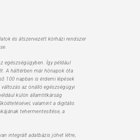
datok és átszervezett kórházi rendszer
ése.
az egészségügyben. Így például
ését. A háttérben már hónapok óta
lső 100 napban is érdemi lépések
b változás az önálló egészségügyi
 például külön államtitkárság
ödtetésével, valamint a digitális
nkájának tehermentesítése, a
n integrált adatbázis jöhet létre,