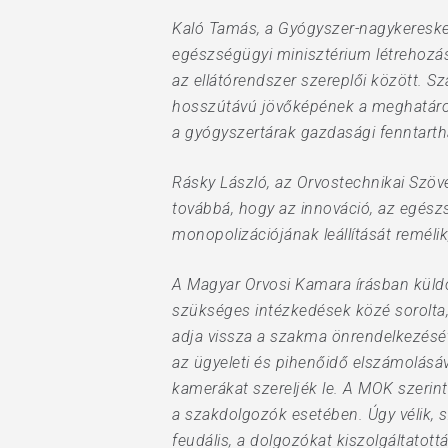
Kaló Tamás, a Gyógyszer-nagykeresked
egészségügyi minisztérium létrehozása
az ellátórendszer szereplői között. S
hosszútávú jövőképének a meghatároz
a gyógyszertárak gazdasági fenntarth
Rásky László, az Orvostechnikai Szövet
továbbá, hogy az innováció, az egészs
monopolizációjának leállítását remélik
A Magyar Orvosi Kamara írásban küldöt
szükséges intézkedések közé sorolta,
adja vissza a szakma önrendelkezését 
az ügyeleti és pihenőidő elszámolásá
kamerákat szereljék le. A MOK szerint 
a szakdolgozók esetében. Úgy vélik,
feudális, a dolgozókat kiszolgáltatot