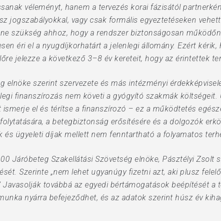
anak véleményt, hanem a tervezés korai fázisától partnerként ü
z jogszabályokkal, vagy csak formális egyeztetéseken vehett
enne szükség ahhoz, hogy a rendszer biztonságosan működőn
 éri el a nyugdíjkorhatárt a jelenlegi állomány. Ezért kérik
előre jelezze a következő 3–8 év kereteit, hogy az érintettek te
g elnöke szerint szervezete és más intézményi érdekképvise
legi finanszírozás nem követi a gyógyító szakmák költségeit. 
t ismerje el és térítse a finanszírozó – ez a működtetés egész
lytatására, a betegbiztonság erősítésére és a dolgozók erkö
k és ügyeleti díjak mellett nem fenntartható a folyamatos terh
0 Járóbeteg Szakellátási Szövetség elnöke, Pásztélyi Zsolt sze
ését. Szerinte „nem lehet ugyanúgy fizetni azt, aki plusz felel
.” Javasolják továbbá az egyedi bértámogatások beépítését a te
 munka nyárra befejeződhet, és az adatok szerint húsz év kiha