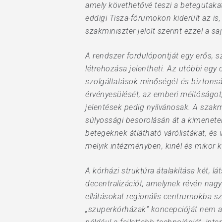
amely követhetővé teszi a betegutaka
eddigi Tisza-fórumokon kiderült az is
szakminiszter-jelölt szerint ezzel a 
A rendszer fordulópontját egy erős, 
létrehozása jelentheti. Az utóbbi egy
szolgáltatások minőségét és biztonságá
érvényesülését, az emberi méltóságot
jelentések pedig nyilvánosak. A szakm
súlyossági besorolásán át a kimenete
betegeknek átlátható várólistákat, és 
melyik intézményben, kinél és mikor k
A kórházi struktúra átalakítása két, lá
decentralizációt, amelynek révén nag
ellátásokat regionális centrumokba sz
„szuperkórházak” koncepcióját nem a