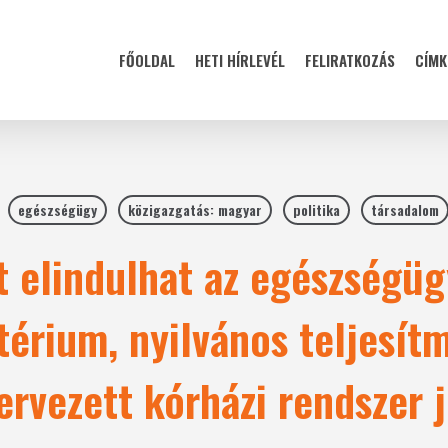
FŐOLDAL
HETI HÍRLEVÉL
FELIRATKOZÁS
CÍMK
egészségügy
közigazgatás: magyar
politika
társadalom
t elindulhat az egészségüg
térium, nyilvános teljesí
ervezett kórházi rendszer 