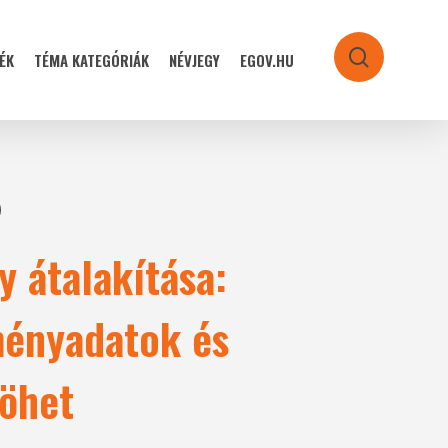
ÉK
TÉMA KATEGÓRIÁK
NÉVJEGY
EGOV.HU
search
y átalakítása:
tményadatok és
jöhet