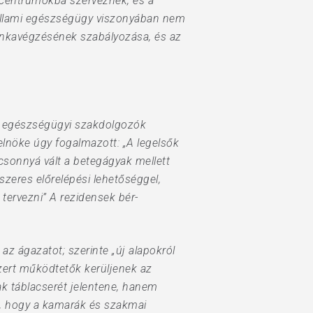
át centrumokba szerveznék, és a
állami egészségügy viszonyában nem
munkavégzésének szabályozása, és az
s egészségügyi szakdolgozók
elnöke úgy fogalmazott: „A legelsők
csonnyá vált a betegágyak mellett
zeres előrelépési lehetőséggel,
 tervezni” A rezidensek bér-
z ágazatot; szerinte „új alapokról
szert működtetők kerüljenek az
k táblacserét jelentene, hanem
en, hogy a kamarák és szakmai