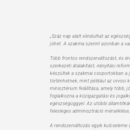
„Száz nap alatt elindulhat az egészsé
jöhet. A szakma szerint azonban a val
Több frontos rendszerváltozást, és é
szerkezeti átalakítást, irányítási ref
készültek a szakmai csoportokban a j
történhetnek, mint például az orvosi
Hit enter to search or ESC to close
minisztérium felállítása, amely több, jó
foglalkozna a közigazgatási és jogalk
egészségüggyel. Az utóbbi államtitká
felesleges adminisztráció mérséklése,
A rendszerváltozás egyik kulcseleme az