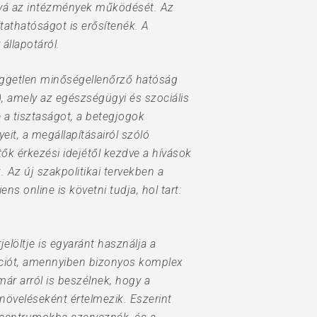
tóvá az intézmények működését. Az
tathatóságot is erősítenék. A
állapotáról.
független minőségellenőrző hatóság
), amely az egészségügyi és szociális
é a tisztaságot, a betegjogok
t, a megállapításairól szóló
ők érkezési idejétől kezdve a hívások
Az új szakpolitikai tervekben a
ns online is követni tudja, hol tart:
jelöltje is egyaránt használja a
ációt, amennyiben bizonyos komplex
ár arról is beszélnek, hogy a
öveléseként értelmezik. Eszerint