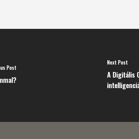
Next Post
ous Post
A Digitális
rmmal?
intelligenc