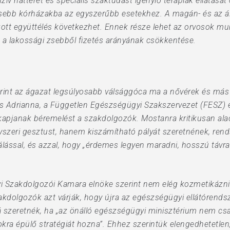
enzív hátteret és speciális szaktudást igénylő terápiák ellátás
isebb kórházakba az egyszerűbb esetekhez. A magán- és az 
zott együttélés következhet. Ennek része lehet az orvosok 
 a lakossági zsebből fizetés arányának csökkentése.
erint az ágazat legsúlyosabb válsággóca ma a nővérek és má
oós Adrianna, a Független Egészségügyi Szakszervezet (FESZ) 
kapjanak béremelést a szakdolgozók. Mostanra kritikusan ala
zeri gesztust, hanem kiszámítható pályát szeretnének, rends
álással, és azzal, hogy „érdemes legyen maradni, hosszú távra
 Szakdolgozói Kamara elnöke szerint nem elég kozmetikázni a
zakdolgozók azt várják, hogy újra az egészségügyi ellátórend
 szeretnék, ha „az önálló egészségügyi minisztérium nem csa
tokra épülő stratégiát hozna”. Ehhez szerintük elengedhetetl