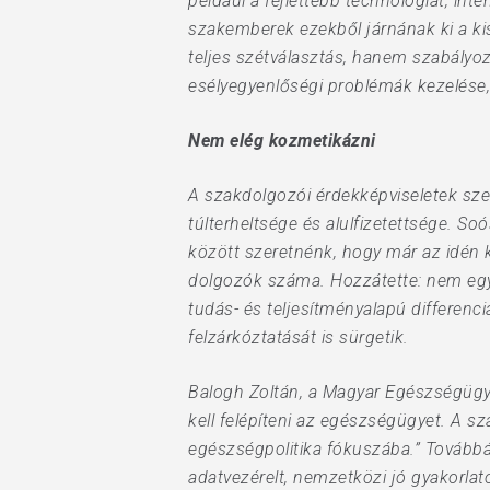
például a fejlettebb technológiát, int
szakemberek ezekből járnának ki a k
teljes szétválasztás, hanem szabályo
esélyegyenlőségi problémák kezelése,
Nem elég kozmetikázni
A szakdolgozói érdekképviseletek sz
túlterheltsége és alulfizetettsége. S
között szeretnénk, hogy már az idén 
dolgozók száma. Hozzátette: nem egys
tudás- és teljesítményalapú differenci
felzárkóztatását is sürgetik.
Balogh Zoltán, a Magyar Egészségügyi
kell felépíteni az egészségügyet. A s
egészségpolitika fókuszába.” Továbbá
adatvezérelt, nemzetközi jó gyakorla