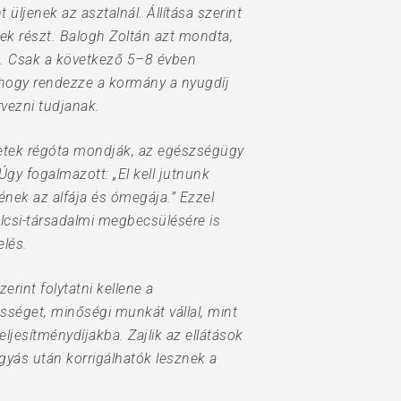
ljenek az asztalnál. Állítása szerint
ek részt. Balogh Zoltán azt mondta,
. Csak a következő 5–8 évben
, hogy rendezze a kormány a nyugdíj
rvezni tudjanak.
letek régóta mondják, az egészségügy
Úgy fogalmazott: „El kell jutnunk
ének az alfája és ómegája.” Ezzel
lcsi-társadalmi megbecsülésére is
elés.
rint folytatni kellene a
ősséget, minőségi munkát vállal, mint
ljesítménydíjakba. Zajlik az ellátások
gyás után korrigálhatók lesznek a