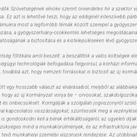
ők Szövetségének elnöke szerint örvendetes hír a szektor v
. Ez azt is lehetővé teszi, hogy az eddiginél intenzívebb pár
zámukra most a legforróbb témák között szerepel a gyógyszere
ása, a gyógyszerhiány-csökkentés lehetséges megoldásainak
atóságának a biztosítása és a kistelepüléseken lévő gyógysze
ség főtitkára arról beszélt: a beszállítók a valós költségek el
égügyi technológiák befogadása felgyorsul, a kórházi informá
, továbbá azt, hogy nemzeti forrásokat is biztosít az új kormán
t egy hosszabb választ az elvárásaiból, melyből az alábbiakat
 hogy az új kormányzat vonja be – orvosokat, szakdolgozóka
és önbecsülését. Korrigálják a szolgálati jogviszonyról szóló
val kapcsolatos visszásságokat, szüntessék meg a vezénylése
is gondoskodni kell a bérek értékállóságáról, az ügyeleti díj
 szükséges mind a munkakörülmények, és az infrastruktúra ja
tá tevő munkahelyi személyi viszonyok rendezése. Az utóbbival 