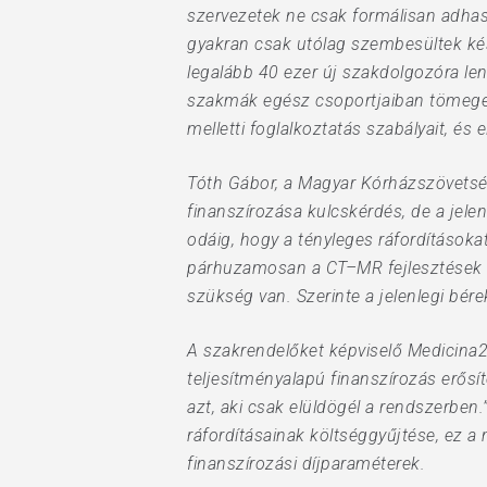
szervezetek ne csak formálisan adhass
gyakran csak utólag szembesültek kés
legalább 40 ezer új szakdolgozóra l
szakmák egész csoportjaiban tömegesen
melletti foglalkoztatás szabályait, és 
Tóth Gábor, a Magyar Kórházszövetsé
finanszírozása kulcskérdés, de a jelen
odáig, hogy a tényleges ráfordításoka
párhuzamosan a CT–MR fejlesztések fo
szükség van. Szerinte a jelenlegi bére
A szakrendelőket képviselő Medicina20
teljesítményalapú finanszírozás erősít
azt, aki csak elüldögél a rendszerben
ráfordításainak költséggyűjtése, ez a
finanszírozási díjparaméterek.