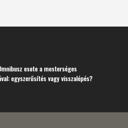
 Omnibusz esete a mesterséges
iával: egyszerűsítés vagy visszalépés?