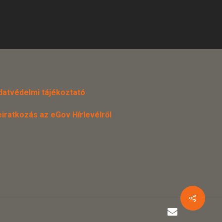
datvédelmi tájékoztató
eiratkozás az eGov Hírlevélről
email