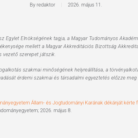
By
redaktor
2026. május 11.
ász Egylet Elnökségének tagja, a Magyar Tudományos Akadém
ékenysége mellett a Magyar Akkreditációs Bizottság Akkredit
 vezető szerepet játszik.
 jogalkotás szakmai minőségének helyreállítása, a törvényalko
gadását érdemi szakmai és társadalmi egyeztetés előzze meg – 
ományegyetem Állam- és Jogtudományi Karának dékánját kérte f
Tudományegyetem; 2026. május 8.