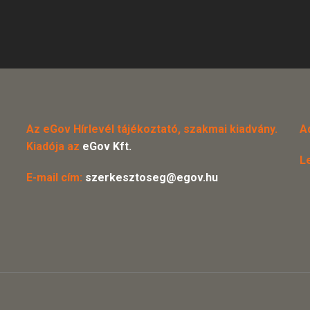
Az eGov Hírlevél tájékoztató, szakmai kiadvány.
A
Kiadója az
eGov Kft.
L
E-mail cím:
szerkesztoseg@egov.hu