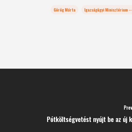
Görög Márta
Igazságügyi Minisztérium -
Pre
Pótköltségvetést nyújt be az új