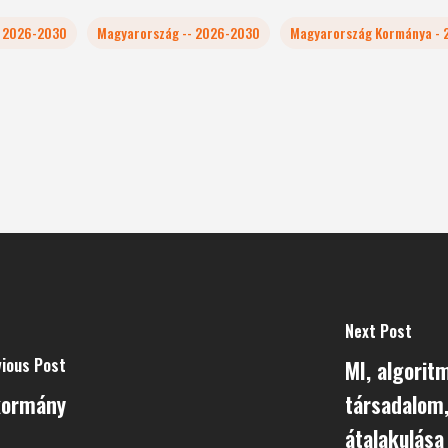
- 2026-2030
Magyarország -- 2026-2030
Magyarország Kormánya -
Next Post
vious Post
MI, algorit
 kormány
társadalom,
átalakulása