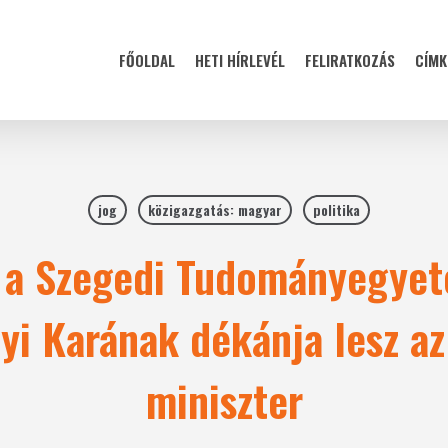
FŐOLDAL
HETI HÍRLEVÉL
FELIRATKOZÁS
CÍMK
jog
közigazgatás: magyar
politika
 a Szegedi Tudományegyet
i Karának dékánja lesz az
miniszter