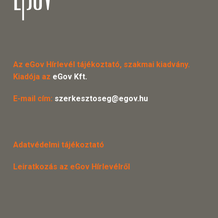
Az eGov Hírlevél tájékoztató, szakmai kiadvány.
Kiadója az
eGov Kft.
E-mail cím:
szerkesztoseg@egov.hu
Adatvédelmi tájékoztató
Leiratkozás az eGov Hírlevélről