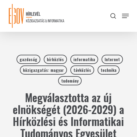
Skip
to
Menu
search
main
Close
content
Menu
gazdaság
hírközlés
informatika
Internet
közigazgatás: magyar
távközlés
technika
tudomány
Megválasztotta az új
elnökségét (2026-2029) a
Hírközlési és Informatikai
Tudományos Egyesület