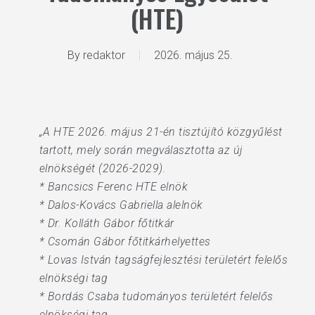
(HTE)
By
redaktor
2026. május 25.
„A HTE 2026. május 21-én tisztújító közgyűlést
tartott, mely során megválasztotta az új
elnökségét (2026-2029).
* Bancsics Ferenc HTE elnök
* Dalos-Kovács Gabriella alelnök
* Dr. Kolláth Gábor főtitkár
* Csomán Gábor főtitkárhelyettes
* Lovas István tagságfejlesztési területért felelős
elnökségi tag
* Bordás Csaba tudományos területért felelős
elnökségi tag