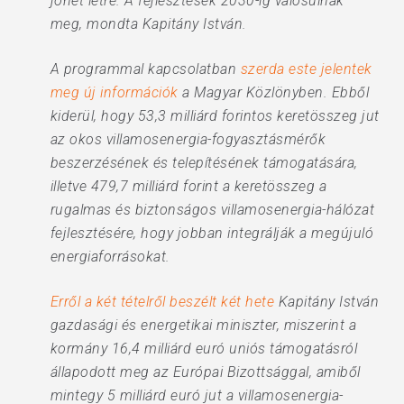
jöhet létre. A fejlesztések 2030-ig valósulnak
meg, mondta Kapitány István.
A programmal kapcsolatban
szerda este jelentek
meg új információk
a Magyar Közlönyben. Ebből
kiderül, hogy 53,3 milliárd forintos keretösszeg jut
az okos villamosenergia-fogyasztásmérők
beszerzésének és telepítésének támogatására,
illetve 479,7 milliárd forint a keretösszeg a
rugalmas és biztonságos villamosenergia-hálózat
fejlesztésére, hogy jobban integrálják a megújuló
energiaforrásokat.
Erről a két tételről beszélt két hete
Kapitány István
gazdasági és energetikai miniszter, miszerint a
kormány 16,4 milliárd euró uniós támogatásról
állapodott meg az Európai Bizottsággal, amiből
mintegy 5 milliárd euró jut a villamosenergia-