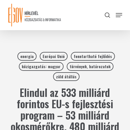
Skip
to
Menu
search
main
Close
content
Menu
energia
Európai Unió
fenntartható fejlődés
közigazgatás: magyar
törvények, határozatok
zöld átállás
Elindul az 533 milliárd
forintos EU-s fejlesztési
program – 53 milliárd
okosmérőkre, 480 milliárd