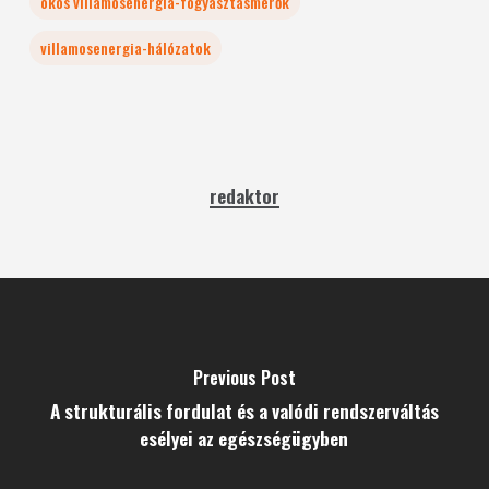
okos villamosenergia-fogyasztásmérők
villamosenergia-hálózatok
redaktor
Previous Post
A strukturális fordulat és a valódi rendszerváltás
esélyei az egészségügyben