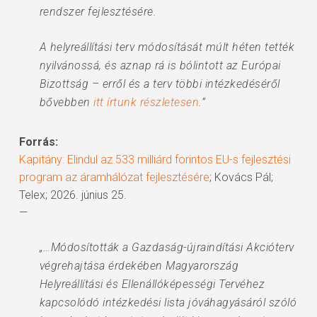
rendszer fejlesztésére.
A helyreállítási terv módosítását múlt héten tették
nyilvánossá, és aznap rá is bólintott az Európai
Bizottság – erről és a terv többi intézkedéséről
bővebben
itt írtunk részletesen
.”
Forrás:
Kapitány: Elindul az 533 milliárd forintos EU-s fejlesztési
program az áramhálózat fejlesztésére
; Kovács Pál;
Telex; 2026. június 25.
—
„…Módosították a Gazdaság-újraindítási Akcióterv
végrehajtása érdekében Magyarország
Helyreállítási és Ellenállóképességi Tervéhez
kapcsolódó intézkedési lista jóváhagyásáról szóló