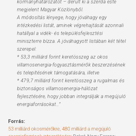
kormányhatározatot – derült ki a szerda este
megjelent Magyar Közlönyből.
A módosítás lényege, hogy jóváhagy egy
intézkedési listát, aminek végrehajtását azonnali
hatállyal a vidék- és településfejlesztési
miniszterre bízza. A jóváhagyott listában két tétel
szerepel:
* 53,3 milliárd forint keretösszeg az okos
villamosenergia-fogyasztásmérők beszerzésének
és telepítésének támogatására, illetve
* 479,7 milliárd forint keretösszeg a rugalmas és
biztonságos villamosenergia-hálózat
fejlesztésére, hogy jobban integrálják a megújuló
energiaforrásokat…”
Forrás:
53 milliárd okosmérőkre, 480 milliárd a megújuló