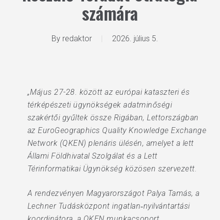
számára
By
redaktor
2026. július 5.
„Május 27-28. között az európai kataszteri és
térképészeti ügynökségek adatminőségi
szakértői gyűltek össze Rigában, Lettországban
az EuroGeographics Quality Knowledge Exchange
Network (QKEN) plenáris ülésén, amelyet a lett
Állami Földhivatal Szolgálat és a Lett
Térinformatikai Ügynökség közösen szervezett.
A rendezvényen Magyarországot Palya Tamás, a
Lechner Tudásközpont ingatlan‑nyilvántartási
koordinátora, a QKEN munkacsoport