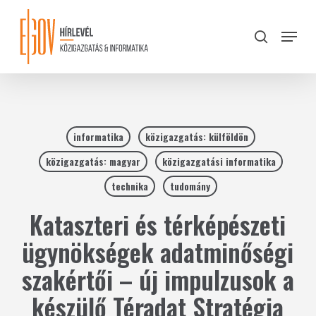
Skip
to
Menu
search
main
Close
content
Menu
informatika
közigazgatás: külföldön
közigazgatás: magyar
közigazgatási informatika
technika
tudomány
Kataszteri és térképészeti
ügynökségek adatminőségi
szakértői – új impulzusok a
készülő Téradat Stratégia