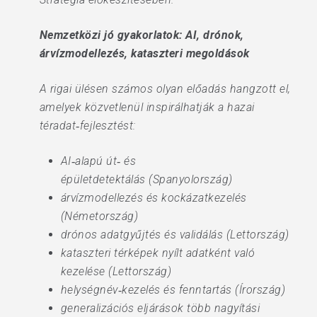
Nemzetközi jó gyakorlatok: AI, drónok,
árvízmodellezés, kataszteri megoldások
A rigai ülésen számos olyan előadás hangzott el,
amelyek közvetlenül inspirálhatják a hazai
téradat‑fejlesztést:
AI‑alapú út‑ és
épületdetektálás (Spanyolország)
árvízmodellezés és kockázatkezelés
(Németország)
drónos adatgyűjtés és validálás (Lettország)
kataszteri térképek nyílt adatként való
kezelése (Lettország)
helységnév‑kezelés és fenntartás (Írország)
generalizációs eljárások több nagyítási