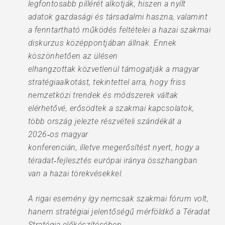
legfontosabb pillérét alkotják, hiszen a nyílt
adatok gazdasági és társadalmi haszna, valamint
a fenntartható működés feltételei a hazai szakmai
diskurzus középpontjában állnak. Ennek
köszönhetően az ülésen
elhangzottak közvetlenül támogatják a magyar
stratégiaalkotást, tekintettel arra, hogy friss
nemzetközi trendek és módszerek váltak
elérhetővé, erősödtek a szakmai kapcsolatok,
több ország jelezte részvételi szándékát a
2026‑os magyar
konferencián, illetve megerősítést nyert, hogy a
téradat‑fejlesztés európai iránya összhangban
van a hazai törekvésekkel.
A rigai esemény így nemcsak szakmai fórum volt,
hanem stratégiai jelentőségű mérföldkő a Téradat
Stratégia előkészítésében.