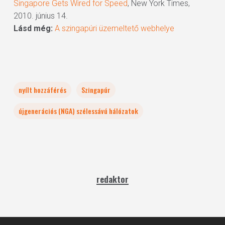
Singapore Gets Wired for Speed
, New York Times,
2010. június 14.
Lásd még:
A szingapúri üzemeltető webhelye
nyílt hozzáférés
Szingapúr
újgenerációs (NGA) szélessávú hálózatok
redaktor