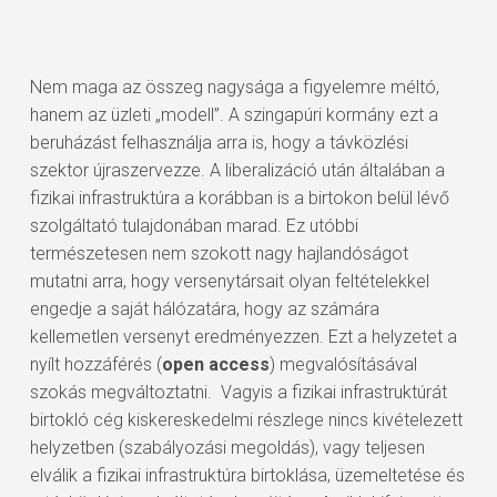
Nem maga az összeg nagysága a figyelemre méltó,
hanem az üzleti „modell”. A szingapúri kormány ezt a
beruházást felhasználja arra is, hogy a távközlési
szektor újraszervezze. A liberalizáció után általában a
fizikai infrastruktúra a korábban is a birtokon belül lévő
szolgáltató tulajdonában marad. Ez utóbbi
természetesen nem szokott nagy hajlandóságot
mutatni arra, hogy versenytársait olyan feltételekkel
engedje a saját hálózatára, hogy az számára
kellemetlen versenyt eredményezzen. Ezt a helyzetet a
nyílt hozzáférés (
open access
) megvalósításával
szokás megváltoztatni. Vagyis a fizikai infrastruktúrát
birtokló cég kiskereskedelmi részlege nincs kivételezett
helyzetben (szabályozási megoldás), vagy teljesen
elválik a fizikai infrastruktúra birtoklása, üzemeltetése és