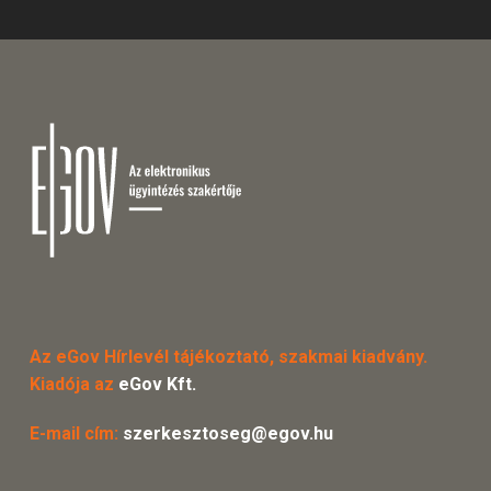
Az eGov Hírlevél tájékoztató, szakmai kiadvány.
Kiadója az
eGov Kft.
E-mail cím:
szerkesztoseg@egov.hu