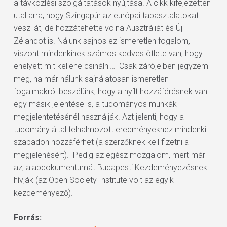
a távközlési szolgáltatások nyújtása. A cikk kifejezetten
utal arra, hogy Szingapúr az európai tapasztalatokat
veszi át, de hozzátehette volna Ausztráliát és Új-
Zélandot is. Nálunk sajnos ez ismeretlen fogalom,
viszont mindenkinek számos kedves ötlete van, hogy
ehelyett mit kellene csinálni… Csak zárójelben jegyzem
meg, ha már nálunk sajnálatosan ismeretlen
fogalmakról beszélünk, hogy a nyílt hozzáférésnek van
egy másik jelentése is, a tudományos munkák
megjelentetésénél használják. Azt jelenti, hogy a
tudomány által felhalmozott eredményekhez mindenki
szabadon hozzáférhet (a szerzőknek kell fizetni a
megjelenésért). Pedig az egész mozgalom, mert már
az, alapdokumentumát Budapesti Kezdeményezésnek
hívják (az Open Society Institute volt az egyik
kezdeményező).
Forrás: