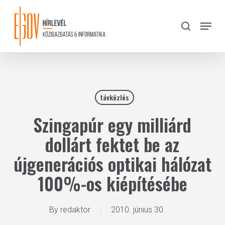
Skip
to
Menu
search
main
Close
content
Menu
távközlés
Szingapúr egy milliárd
dollárt fektet be az
újgenerációs optikai hálózat
100%-os kiépítésébe
By
redaktor
2010. június 30.