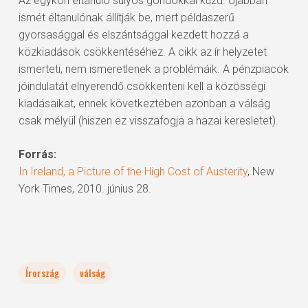
Az egykori éltanuló súlyos gondokkal küzd. Újabban
ismét éltanulónak állítják be, mert példaszerű
gyorsasággal és elszántsággal kezdett hozzá a
közkiadások csökkentéséhez. A cikk az ír helyzetet
ismerteti, nem ismeretlenek a problémáik. A pénzpiacok
jóindulatát elnyerendő csökkenteni kell a közösségi
kiadásaikat, ennek következtében azonban a válság
csak mélyül (hiszen ez visszafogja a hazai keresletet).
Forrás:
In Ireland, a Picture of the High Cost of Austerity
, New
York Times, 2010. június 28.
Írország
válság