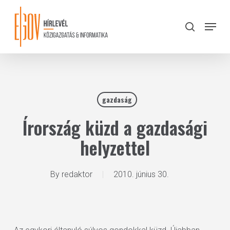
Skip
to
Menu
search
main
Close
content
Menu
gazdaság
Írország küzd a gazdasági
helyzettel
By
redaktor
2010. június 30.