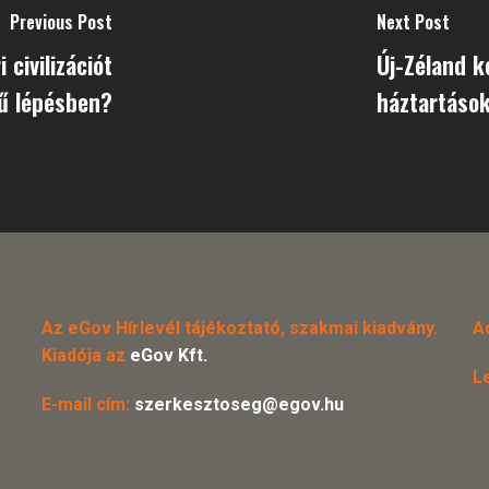
Previous Post
Next Post
 civilizációt
Új-Zéland k
ű lépésben?
háztartáso
Az eGov Hírlevél tájékoztató, szakmai kiadvány.
A
Kiadója az
eGov Kft.
L
E-mail cím:
szerkesztoseg@egov.hu