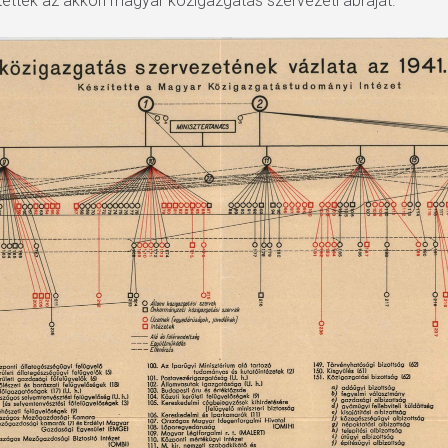
ették az akkori magyar közigazgatás szervezeti ábráját.