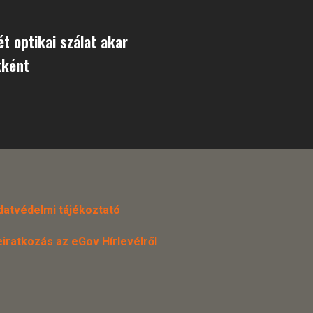
ét optikai szálat akar
kként
datvédelmi tájékoztató
eiratkozás az eGov Hírlevélről