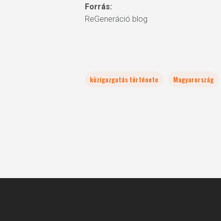
Forrás:
ReGeneráció blog
közigazgatás története
Magyarország