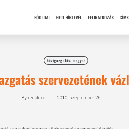
FŐOLDAL
HETI HÍRLEVÉL
FELIRATKOZÁS
CÍMK
közigazgatás: magyar
azgatás szervezetének vázl
By
redaktor
2010. szeptember 26.