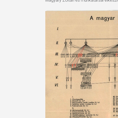
Magyary Zoltán és munkatársai elkészít
Hit enter to search or ESC to close