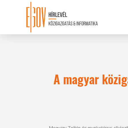
Skip
to
main
content
A magyar közig