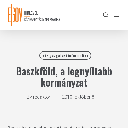
Skip
to
Menu
search
main
Close
content
Menu
közigazgatási informatika
Baszkföld, a legnyíltabb
kormányzat
By
redaktor
2010. október 8.