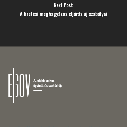
Next Post
A fizetési meghagyásos eljárás új szabályai