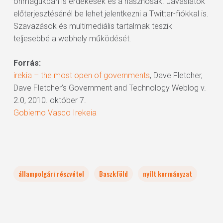
önmagukban is érdekesek és a hasznosak. Javaslatok
előterjesztésénél be lehet jelentkezni a Twitter-fiókkal is.
Szavazások és multimediális tartalmak teszik
teljesebbé a webhely működését.
Forrás:
irekia – the most open of governments
, Dave Fletcher,
Dave Fletcher’s Government and Technology Weblog v.
2.0, 2010. október 7.
Gobierno Vasco Irekeia
állampolgári részvétel
Baszkföld
nyílt kormányzat