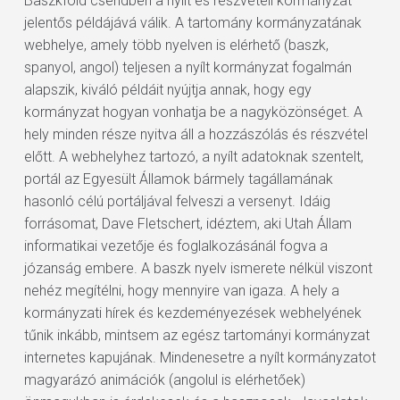
Baszkföld csendben a nyílt és részvételi kormányzat
jelentős példájává válik. A tartomány kormányzatának
webhelye, amely több nyelven is elérhető (baszk,
spanyol, angol) teljesen a nyílt kormányzat fogalmán
alapszik, kiváló példáit nyújtja annak, hogy egy
kormányzat hogyan vonhatja be a nagyközönséget. A
hely minden része nyitva áll a hozzászólás és részvétel
előtt. A webhelyhez tartozó, a nyílt adatoknak szentelt,
portál az Egyesült Államok bármely tagállamának
hasonló célú portáljával felveszi a versenyt. Idáig
forrásomat, Dave Fletschert, idéztem, aki Utah Állam
informatikai vezetője és foglalkozásánál fogva a
józanság embere. A baszk nyelv ismerete nélkül viszont
nehéz megítélni, hogy mennyire van igaza. A hely a
kormányzati hírek és kezdeményezések webhelyének
tűnik inkább, mintsem az egész tartományi kormányzat
internetes kapujának. Mindenesetre a nyílt kormányzatot
magyarázó animációk (angolul is elérhetőek)