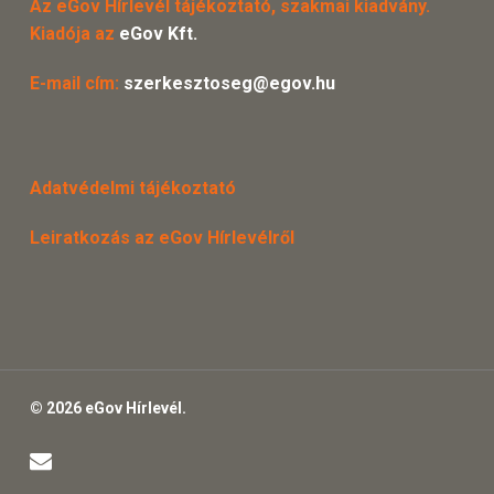
Az eGov Hírlevél tájékoztató, szakmai kiadvány.
Kiadója az
eGov Kft.
E-mail cím:
szerkesztoseg@egov.hu
Adatvédelmi tájékoztató
Leiratkozás az eGov Hírlevélről
© 2026 eGov Hírlevél.
email