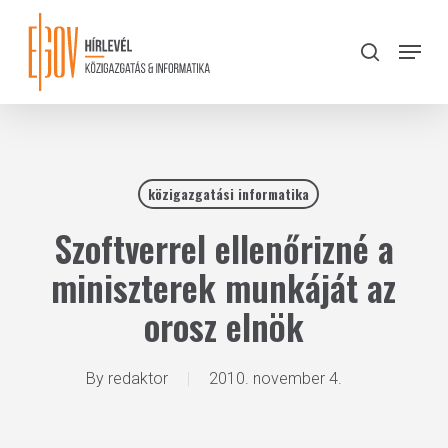
Skip
to
Menu
search
main
Close
content
Menu
közigazgatási informatika
Szoftverrel ellenőrizné a
miniszterek munkáját az
orosz elnök
By
redaktor
2010. november 4.