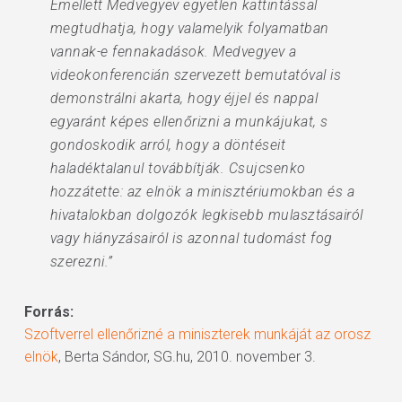
Emellett Medvegyev egyetlen kattintással
megtudhatja, hogy valamelyik folyamatban
vannak-e fennakadások. Medvegyev a
videokonferencián szervezett bemutatóval is
demonstrálni akarta, hogy éjjel és nappal
egyaránt képes ellenőrizni a munkájukat, s
gondoskodik arról, hogy a döntéseit
haladéktalanul továbbítják. Csujcsenko
hozzátette: az elnök a minisztériumokban és a
hivatalokban dolgozók legkisebb mulasztásairól
vagy hiányzásairól is azonnal tudomást fog
szerezni.”
Forrás:
Szoftverrel ellenőrizné a miniszterek munkáját az orosz
elnök
, Berta Sándor, SG.hu, 2010. november 3.