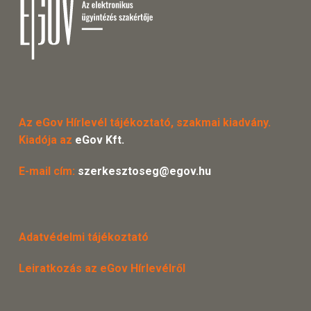
Az eGov Hírlevél tájékoztató, szakmai kiadvány.
Kiadója az
eGov Kft.
E-mail cím:
szerkesztoseg@egov.hu
Adatvédelmi tájékoztató
Leiratkozás az eGov Hírlevélről