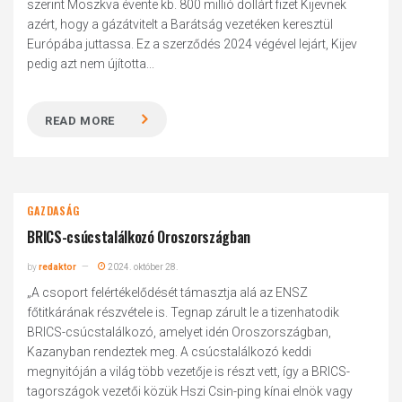
szerint Moszkva évente kb. 800 millió dollárt fizet Kijevnek
azért, hogy a gázátvitelt a Barátság vezetéken keresztül
Európába juttassa. Ez a szerződés 2024 végével lejárt, Kijev
pedig azt nem újította...
READ MORE
GAZDASÁG
BRICS-csúcstalálkozó Oroszországban
by
redaktor
2024. október 28.
„A csoport felértékelődését támasztja alá az ENSZ
főtitkárának részvétele is. Tegnap zárult le a tizenhatodik
BRICS-csúcstalálkozó, amelyet idén Oroszországban,
Kazanyban rendeztek meg. A csúcstalálkozó keddi
megnyitóján a világ több vezetője is részt vett, így a BRICS-
tagországok vezetői közük Hszi Csin-ping kínai elnök vagy