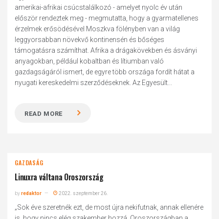
amerikai-afrikai csúcstalálkozó - amelyet nyolc év után
először rendeztek meg - megmutatta, hogy a gyarmatellenes
érzelmek erősödésével Moszkva fölényben van a világ
leggyorsabban növekvő kontinensén és bőséges
támogatásra számíthat. Afrika a drágakövekben és ásványi
anyagokban, például kobaltban és lítiumban való
gazdagságáról ismert, de egyre több országa fordít hátat a
nyugati kereskedelmi szerződéseknek. Az Egyesült...
READ MORE
GAZDASÁG
Linuxra váltana Oroszország
by
redaktor
2022. szeptember 26.
„Sok éve szeretnék ezt, de most újra nekifutnak, annak ellenére
is, hogy nincs elég szakember hozzá. Oroszországban a