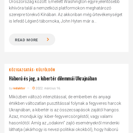
Oroszország között. Emellett Washington egyre jelentősebb
kihívóra talál a nemzetközi platformokon meghatározó
szerepre törekvő Kínában. Az akkoriban még űrtevékenységet
is lefedő Légierő tábornoka, John Hyten már a...
READ MORE
KÖZIGAZGATÁS: KÜLFÖLDÖN
Háború és jog, a kibertér dilemmái Ukrajnában
by
redaktor
2022. március 16.
Miközben változó intenzitással, de emberben és anyagi
értékben változatlan pusztítással folynak a fegyveres harcok
Ukrajnában, a kibertér is az összecsapások zajától hangos.
Azaz, mondjuk így: kiber-fegyvercsörgéstől, vagy valami
hasonlótól. Amíg az „odakinn” zajló eseményekről mindenki
láthatja (akárhogy is nevezi politikai okokból), hogy háború