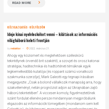
READ MORE
KÖZIGAZGATÁS: KÜLFÖLDÖN
Ideje kínai nyelvleckéket venni – kilátások az információs
világháború keleti frontján
by
redaktor
2022. március 21.
Ahogy egy közismert és meglehetősen széleskörű
tekintélynek örvendő brit szakértő, a szovjet és orosz katonai
stratégiai, haditechnikai és hadtörténeti témáknak egyik
legkiemelkedőbb kutatója (és roppant számú vonatkozó
szakmunka szerzője), Mark Galeotti egy tegnapi írásában
megjegyezte: „Csak a bolond vállalkozik manapság arra, hogy
szakvéleményt, netán prognózist adjon az Ukrajnában zajló
háború tekintetében”. A viccesen komoly, figyelmeztetőnek
szánt fordulat ellenére persze mindannyian megpróbálunk
eligazodni az információk tömegében (mondanom sem kell: