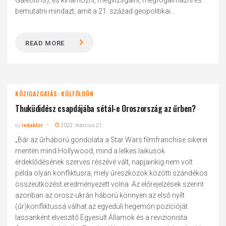
Galeotti is), és kihámozni, megvizsgálni, megfogalmazni és
bemutatni mindazt, amit a 21. század geopolitikai...
READ MORE
KÖZIGAZGATÁS: KÜLFÖLDÖN
Thuküdidész csapdájába sétál-e Oroszország az űrben?
by
redaktor
2022. március 21.
„Bár az űrháború gondolata a Star Wars filmfranchise sikerei
mentén mind Hollywood, mind a lelkes laikusok
érdeklődésének szerves részévé vált, napjainkig nem volt
példa olyan konfliktusra, mely űreszközök közötti szándékos
összeütközést eredményezett volna. Az előrejelzések szerint
azonban az orosz-ukrán háború könnyen az első nyílt
(űr)konfliktussá válhat az egyedüli hegemón pozícióját
lassanként elveszítő Egyesült Államok és a revizionista