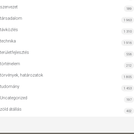
szervezet
189
társadalom
1 963
távközlés
1 310
technika
1 916
területfejlesztés
556
történelem
212
törvények, határozatok
1 805
tudomány
1 453
Uncategorized
197
zöld átállás
402