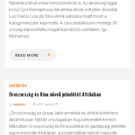
Narendra Modi indiai miniszterelnök is. Az elnökség tagjai
közül Cyril Ramaphosa dél-afrikai elnök volt jelen, Brazíliát
Luiz Inácio Lula da Silva elnök sérülése miatt most a
külügyminiszter képviselte. A csúcstalálkozón mintegy 30
ország képviseltette magát különböző szinteken, így
Mohamed...
READ MORE
GAZDASÁG
Oroszország és Kína növeli jelenlétét Afrikában
by
redaktor
2023. január 29.
„Oroszország az ázsiai, latin-amerikai és afrikai kontinens
dinamikusan fejlődő országaiban fog partnereket keresni.
Miközben Oroszország és Kína politikai és gazdasági jelenléte
egyre erősödik Afrikában, a közelmúltban tartott második