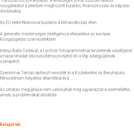
Transzlációs jövőkutatás: a lehetséges jövők szisztematikus
vizsgálatától a jelenben meghozott kutatási, finanszírozási és képzési
döntésekig
Az EU elektrifikációval küzdene a klímaváltozás ellen
A generatív mesterséges intelligencia elterjedése az európai
közigazgatási szervezetekben
Interjú Balla Csillával, a Lechner fotogrammetriai területének vezetőjével
a hazai téradat-ökoszisztéma jövőjéről és a légi adatgyűjtések
szerepéről
Szentirmai Tamás építészt nevezték ki a Közlekedési és Beruházási
Minisztérium helyettes államtitkárává
Az oktatás megújítása nem valósulhat meg ugyanazzal a szemlélettel,
amely a problémákat előidézte
Kategóriák