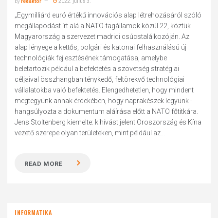
by
redaktor
2022. július 3.
„Egymilliárd euró értékű innovációs alap létrehozásáról szóló
megállapodást írt alá a NATO-tagállamok közül 22, köztük
Magyarország a szervezet madridi csúcstalálkozóján. Az
alap lényege a kettős, polgári és katonai felhasználású új
technológiák fejlesztésének támogatása, amelybe
beletartozik például a befektetés a szövetség stratégiai
céljaival összhangban ténykedő, feltörekvő technológiai
vállalatokba való befektetés. Elengedhetetlen, hogy mindent
megtegyünk annak érdekében, hogy naprakészek legyünk -
hangsúlyozta a dokumentum aláírása előtt a NATO főtitkára.
Jens Stoltenberg kiemelte: kihívást jelent Oroszország és Kína
vezető szerepe olyan területeken, mint például az...
READ MORE
INFORMATIKA