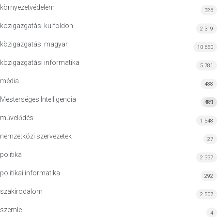
környezetvédelem
326
közigazgatás: külföldön
2 319
közigazgatás: magyar
10 650
közigazgatási informatika
5 781
média
488
Mesterséges Intelligencia
420
MI
művelődés
1 548
nemzetközi szervezetek
27
politika
2 337
politikai informatika
292
szakirodalom
2 507
szemle
4