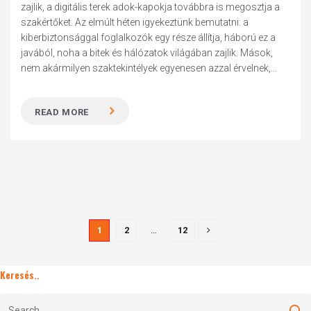
zajlik, a digitális terek adok-kapokja továbbra is megosztja a
szakértőket. Az elmúlt héten igyekeztünk bemutatni: a
kiberbiztonsággal foglalkozók egy része állítja, háború ez a
javából, noha a bitek és hálózatok világában zajlik. Mások,
nem akármilyen szaktekintélyek egyenesen azzal érvelnek,...
READ MORE
1
2
…
12
Keresés..