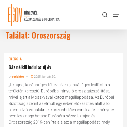
Skip
to
Menu
search
main
Close
content
Menu
Találat: Oroszország
ENERGIA
Gáz nélkül indul az új év
by
redaktor
2025. január 20.
„Ukrajna, korábbi ígéretéhez híven, január 1-jén leállította a
területén keresztül Európába irányuló orosz gázszállítást,
mivel lejárt a Moszkvával kötött megállapodása. Az Európai
Bizottság szerint az elmúlt egy évben előkészítés alatt álló
alternatív útvonalaknak köszönhetően ennek a fejleménynek
nem lesz nagy hatása Európára nézve.Ukrajna és
Oroszország 2019-ben írta alá azt a megállapodást, mely