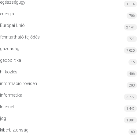
egészségügy
1 114
energia
706
Európai Unió
2 141
fenntartható fejlődés
721
gazdaság
7 020
geopolitika
16
hírközlés
406
információ röviden
203
informatika
3 779
Internet
1 449
jog
1 801
kiberbiztonság
60