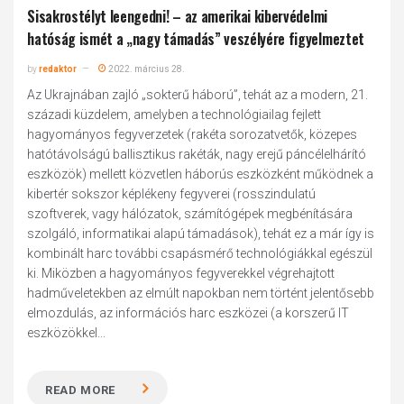
Sisakrostélyt leengedni! – az amerikai kibervédelmi
hatóság ismét a „nagy támadás” veszélyére figyelmeztet
by
redaktor
2022. március 28.
Az Ukrajnában zajló „sokterű háború”, tehát az a modern, 21.
századi küzdelem, amelyben a technológiailag fejlett
hagyományos fegyverzetek (rakéta sorozatvetők, közepes
hatótávolságú ballisztikus rakéták, nagy erejű páncélelhárító
eszközök) mellett közvetlen háborús eszközként működnek a
kibertér sokszor képlékeny fegyverei (rosszindulatú
szoftverek, vagy hálózatok, számítógépek megbénítására
szolgáló, informatikai alapú támadások), tehát ez a már így is
kombinált harc további csapásmérő technológiákkal egészül
ki. Miközben a hagyományos fegyverekkel végrehajtott
hadműveletekben az elmúlt napokban nem történt jelentősebb
elmozdulás, az információs harc eszközei (a korszerű IT
eszközökkel...
READ MORE