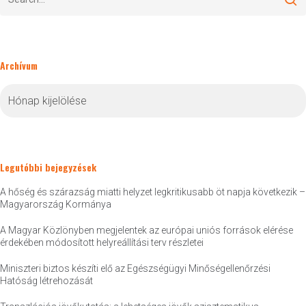
Archívum
Archívum
Legutóbbi bejegyzések
A hőség és szárazság miatti helyzet legkritikusabb öt napja következik –
Magyarország Kormánya
A Magyar Közlönyben megjelentek az európai uniós források elérése
érdekében módosított helyreállítási terv részletei
Miniszteri biztos készíti elő az Egészségügyi Minőségellenőrzési
Hatóság létrehozását