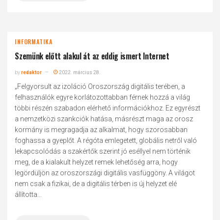
INFORMATIKA
Szemünk előtt alakul át az eddig ismert Internet
by
redaktor
2022. március 28.
„Felgyorsult az izoláció Oroszország digitális terében, a
felhasználók egyre korlátozottabban férnek hozzá a világ
többi részén szabadon elérhető információkhoz. Ez egyrészt
a nemzetközi szankciók hatása, másrészt maga az orosz
kormány is megragadja az alkalmat, hogy szorosabban
foghassa a gyeplőt. A régóta emlegetett, globális netről való
lekapcsolódás a szakértők szerint jó eséllyel nem történik
meg, de a kialakult helyzet remek lehetőség arra, hogy
legördüljön az oroszországi digitális vasfüggöny. A világot
nem csak a fizikai, de a digitális térben is új helyzet elé
állította...