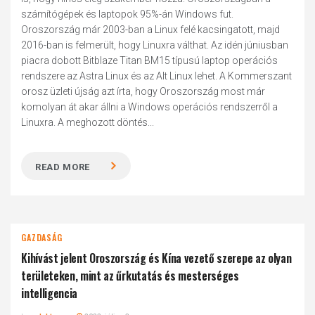
számítógépek és laptopok 95%-án Windows fut.
Oroszország már 2003-ban a Linux felé kacsingatott, majd
2016-ban is felmerült, hogy Linuxra válthat. Az idén júniusban
piacra dobott Bitblaze Titan BM15 típusú laptop operációs
rendszere az Astra Linux és az Alt Linux lehet. A Kommerszant
orosz üzleti újság azt írta, hogy Oroszország most már
komolyan át akar állni a Windows operációs rendszerről a
Linuxra. A meghozott döntés...
READ MORE
GAZDASÁG
Kihívást jelent Oroszország és Kína vezető szerepe az olyan
területeken, mint az űrkutatás és mesterséges
intelligencia