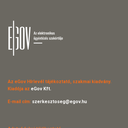
Az eGov Hírlevél tájékoztató, szakmai kiadvány.
Kiadója az
eGov Kft.
E-mail cím:
szerkesztoseg@egov.hu