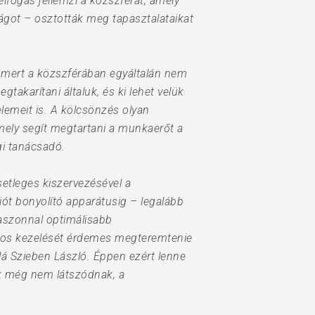
lfogás jellemzi a közszférát, amely
ágot – osztották meg tapasztalataikat
, mert a közszférában egyáltalán nem
takarítani általuk, és ki lehet velük
lemeit is. A kölcsönzés olyan
amely segít megtartani a munkaerőt a
gi tanácsadó.
setleges kiszervezésével a
ót bonyolító apparátusig – legalább
haszonnal optimálisabb
ndos kezelését érdemes megteremtenie
lá Szieben László. Éppen ezért lenne
ek még nem látszódnak, a