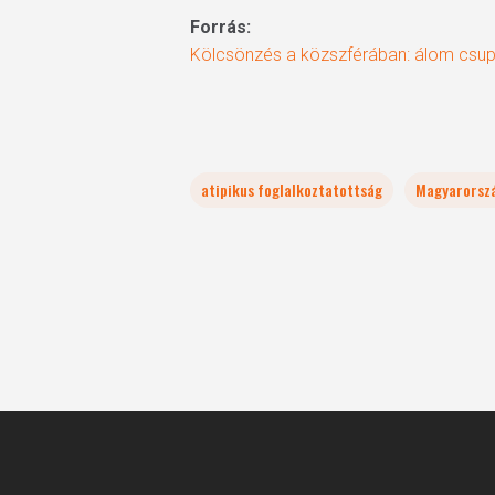
Forrás:
Kölcsönzés a közszférában: álom csu
atipikus foglalkoztatottság
Magyarorsz