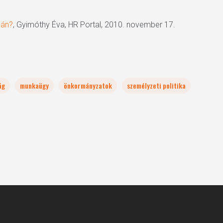
pán?
, Gyimóthy Éva, HR Portal, 2010. november 17.
ág
munkaügy
önkormányzatok
személyzeti politika