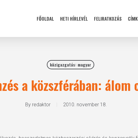
FŐOLDAL
HETI HÍRLEVÉL
FELIRATKOZÁS
CÍMK
közigazgatás: magyar
zés a közszférában: álom
By
redaktor
2010. november 18.