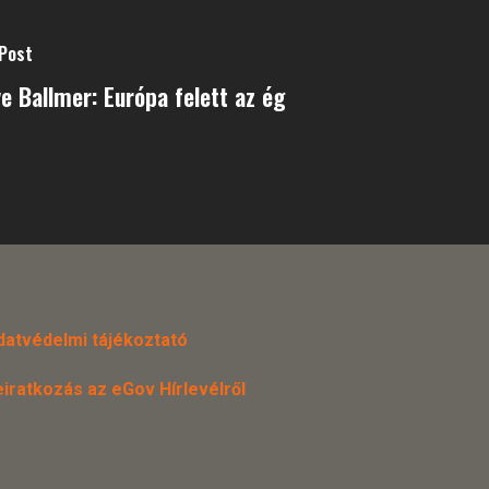
Post
e Ballmer: Európa felett az ég
datvédelmi tájékoztató
eiratkozás az eGov Hírlevélről