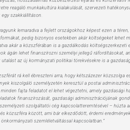
lyozás, hosszadalmas közbeszerzési eljárás és konzervatív fe
etre reagáló munkakultúra kialakulását, szervezeti hatékonys
egy szakkiállításon.
 vagyunk lemaradva a fejlett országokhoz képest ezen a téren
 formákat, pedig bizonyos esetekben akár költségeket lehet meg
atva akár a közszférában is a gazdálkodás költségszerkezeti e
k ágán lehet finanszírozni személyi jellegű ráfordításokat, 
 utalást az új kormányzati politikai törekvésekre is a gazdasá
szférát rá kell ébreszteni arra, hogy kétszázezer közszolga e
nyek kiszolgáló személyzetén keresztül a postai adminisztráci
minden fajta feladatot el lehet végeztetni, amely gazdasági 
feladatok finanszírozását, gazdasági adminisztrációjának go
 személyzeti szolgáltatói cég kapcsolatteremtésével – húzta a
át és közszféra között, ami bár elkezdődött, érdemi eredmény
nkormányzati szemléletváltással kapcsolatban.”