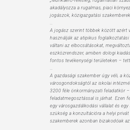
„Munkaerő-felesleg, rugalmatlan szabá
akadályozza a rugalmas, piaci környez
jogászok, közigazgatási szakemberek 
…
A jogász szerint többek között azért
használják az atipikus foglalkoztatási
váltani az elbocsátásokat, megváltozt
eszközrendszer, amiben dologi kiadáso
fontos tevékenységi területeken – tett
…
A gazdasági szakember úgy véli, a köz
városgondokságtól az iskolai intézmé
3200 féle önkormányzati feladatkör – 
feladatmegosztással is járhat. Ezen 
egy városgazdálkodási vállalat és egy
szükség a konzultációra a helyi priv
szakemberek azonban bizakodóak az ö