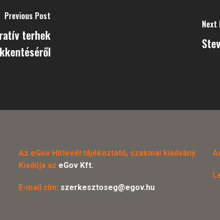
Previous Post
Next 
ratív terhek
Stev
kkentéséről
Az eGov Hírlevél tájékoztató, szakmai kiadvány.
A
Kiadója az
eGov Kft.
L
E-mail cím:
szerkesztoseg@egov.hu