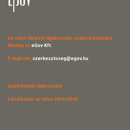
Az eGov Hírlevél tájékoztató, szakmai kiadvány.
Kiadója az
eGov Kft.
E-mail cím:
szerkesztoseg@egov.hu
Adatvédelmi tájékoztató
Leiratkozás az eGov Hírlevélről