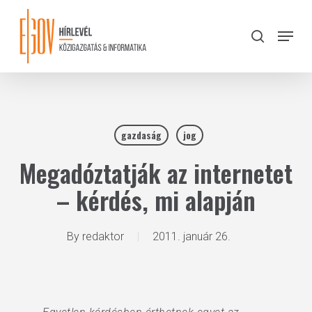
Skip
to
Menu
search
main
Close
content
Menu
gazdaság
jog
Megadóztatják az internetet
– kérdés, mi alapján
By
redaktor
2011. január 26.