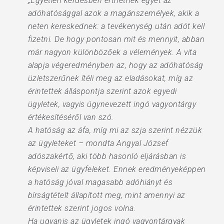
„Egyetlen kérdésben érthetnek egyet az
adóhatósággal azok a magánszemélyek, akik a
neten kereskednek: a tevékenység után adót kell
fizetni. De hogy pontosan mit és mennyit, abban
már nagyon különbözőek a vélemények. A vita
alapja végeredményben az, hogy az adóhatóság
üzletszerűnek ítéli meg az eladásokat, míg az
érintettek álláspontja szerint azok egyedi
ügyletek, vagyis úgynevezett ingó vagyontárgy
értékesítéséről van szó.
A hatóság az áfa, míg mi az szja szerint nézzük
az ügyleteket – mondta Angyal József
adószakértő, aki több hasonló eljárásban is
képviseli az ügyfeleket. Ennek eredményeképpen
a hatóság jóval magasabb adóhiányt és
bírságtételt állapított meg, mint amennyi az
érintettek szerint jogos volna.
Ha ugyanis az ügyletek ingó vagyontárgyak