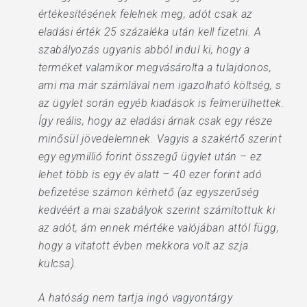
értékesítésének felelnek meg, adót csak az
eladási érték 25 százaléka után kell fizetni. A
szabályozás ugyanis abból indul ki, hogy a
terméket valamikor megvásárolta a tulajdonos,
ami ma már számlával nem igazolható költség, s
az ügylet során egyéb kiadások is felmerülhettek.
Így reális, hogy az eladási árnak csak egy része
minősül jövedelemnek. Vagyis a szakértő szerint
egy egymillió forint összegű ügylet után – ez
lehet több is egy év alatt – 40 ezer forint adó
befizetése számon kérhető (az egyszerűség
kedvéért a mai szabályok szerint számítottuk ki
az adót, ám ennek mértéke valójában attól függ,
hogy a vitatott évben mekkora volt az szja
kulcsa).
A hatóság nem tartja ingó vagyontárgy