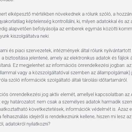
, mert elképesztő mértékben növekednek a rólunk szóló, a hozzá
gyakorlatilag képtelenség kontrollálni, ki, milyen adatokkal és a
pedig alapvetően befolyásolja az emberek egymás közötti kommu
unk kiszolgáltatva neki.
mi és piaci szervezetek, intézmények által rólunk nyilvántartott 
 biztosítása jelentené, amely az elektronikus adatok és fájlok 
sítaná. Ez megjelenhet az információs önrendelkezési jogban: a
állammal vagy a közszolgáltatóval szemben az állampolgárnak) jo
a szóló információk szolgáltató általi tárolási időtartamáról.
ciós önrendelkezési jog aktív elemét, amellyel kapcsolatban a
t egy határozatot: nem csak a személyes adatok harmadik személy
atkoztatható következtetések, információk védelmét is. Azaz e
a felhasználás idejéről is rendelkeznünk kellene, hiszen mi lesz 
l, adatokról nyilatkozni?