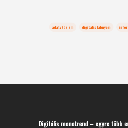
adatvédelem
digitális lábnyom
infor
Digitális menetrend – egyre több e