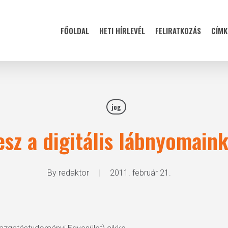
FŐOLDAL
HETI HÍRLEVÉL
FELIRATKOZÁS
CÍMK
jog
esz a digitális lábnyomain
By
redaktor
2011. február 21.