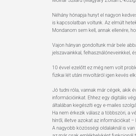
Molnár Szilárd (Magyary Zoltán E-közi
Hit enter to search or ESC to close
Néhány hónapja hunyt el nagyon kedves
is kapcsolatban voltunk. Az elmúlt hete
Mondanom sem kell, annak ellenére, hog
Vajon hányan gondoltunk már bele abba, 
jelszavainkkal, felhasználóneveinkkel, 
10 évvel ezelőtt ez még nem volt probl
fizikai lét utáni mivoltáról igen kevés e
Jó tudni róla, vannak már cégek, akik év
információinkat. Ehhez egy digitális v
általában kiegészíti egy e-mailes szolgá
Ha nem érkezik válasz a többszöri, a v
hírről, illetve azokat az információka
A nagyobb közösségi oldalaknál is van m
az már csak emlékhelyként funkcionál 