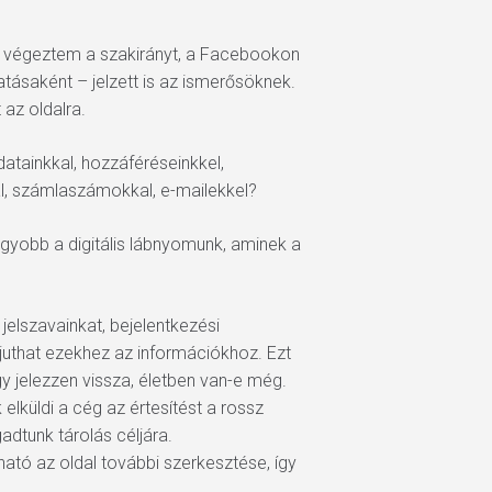
a végeztem a szakirányt, a Facebookon
atásaként – jelzett is az ismerősöknek.
az oldalra.
datainkkal, hozzáféréseinkkel,
kal, számlaszámokkal, e-mailekkel?
gyobb a digitális lábnyomunk, aminek a
 jelszavainkat, bejelentkezési
ájuthat ezekhez az információkhoz. Ezt
gy jelezzen vissza, életben van-e még.
lküldi a cég az értesítést a rossz
adtunk tárolás céljára.
ható az oldal további szerkesztése, így