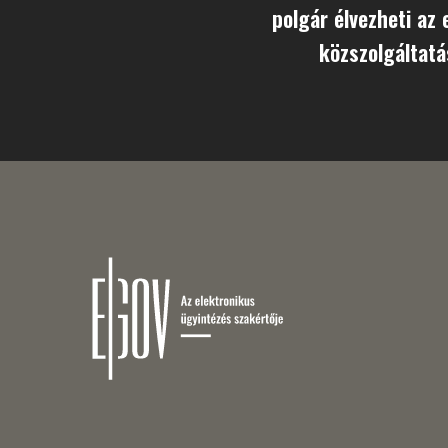
polgár élvezheti az 
közszolgáltatá