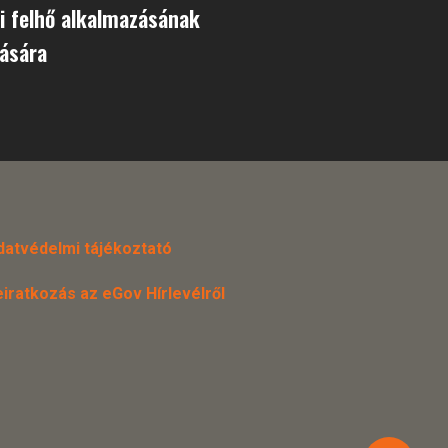
i felhő alkalmazásának
ására
datvédelmi tájékoztató
eiratkozás az eGov Hírlevélről