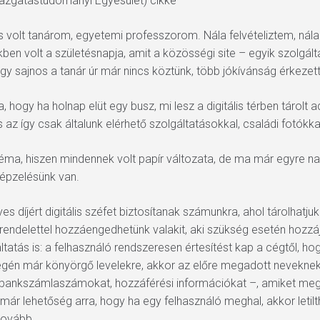
gazgatástudományi Egyesület) cikke
 volt tanárom, egyetemi professzorom. Nála felvételiztem, nál
kben volt a születésnapja, amit a közösségi site – egyik szolgált
y sajnos a tanár úr már nincs köztünk, több jókívánság érkezett 
hogy ha holnap elüt egy busz, mi lesz a digitális térben tárolt a
és az így csak általunk elérhető szolgáltatásokkal, családi fotók
éma, hiszen mindennek volt papír változata, de ma már egyre na
lképzelésünk van.
es díjért digitális széfet biztosítanak számunkra, ahol tárolhatjuk
égrendelettel hozzáengedhetünk valakit, aki szükség esetén hozz
ltatás is: a felhasználó rendszeresen értesítést kap a cégtől, ho
égén már könyörgő levelekre, akkor az előre megadott neveknek e
t – bankszámlaszámokat, hozzáférési információkat –, amiket meg
ár lehetőség arra, hogy ha egy felhasználó meghal, akkor letilt
tovább.