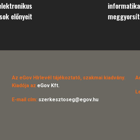
elektronikus
informatika
sok előnyeit
meggyorsít
Az eGov Hírlevél tájékoztató, szakmai kiadvány.
A
Kiadója az
eGov Kft.
L
E-mail cím:
szerkesztoseg@egov.hu