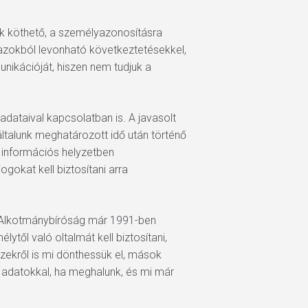
nk köthető, a személyazonosításra
z azokból levonható következtetésekkel,
nikációját, hiszen nem tudjuk a
adataival kapcsolatban is. A javasolt
általunk meghatározott idő után történő
z információs helyzetben
gokat kell biztosítani arra
z Alkotmánybíróság már 1991-ben
től való oltalmát kell biztosítani,
zekről is mi dönthessük el, mások
az adatokkal, ha meghalunk, és mi már