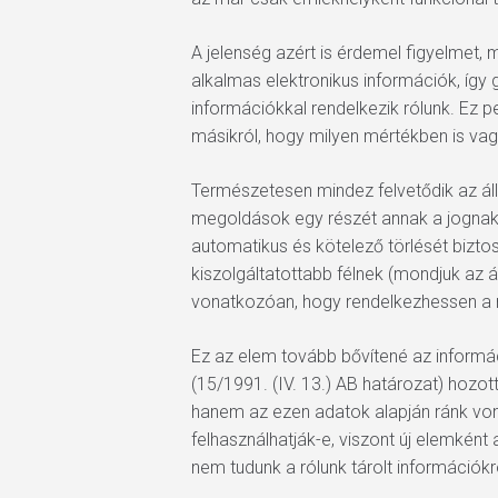
A jelenség azért is érdemel figyelmet
alkalmas elektronikus információk, így 
információkkal rendelkezik rólunk. Ez 
másikról, hogy milyen mértékben is vagy
Természetesen mindez felvetődik az álla
megoldások egy részét annak a jognak a
automatikus és kötelező törlését bizto
kiszolgáltatottabb félnek (mondjuk az 
vonatkozóan, hogy rendelkezhessen a ról
Ez az elem tovább bővítené az informá
(15/1991. (IV. 13.) AB határozat) hozot
hanem az ezen adatok alapján ránk von
felhasználhatják-e, viszont új elemként 
nem tudunk a rólunk tárolt információkró