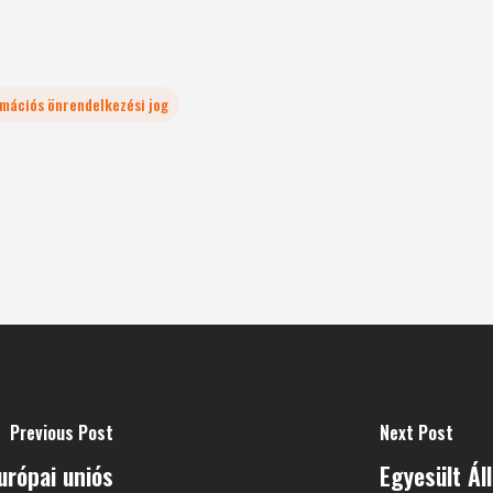
mációs önrendelkezési jog
Previous Post
Next Post
urópai uniós
Egyesült Ál