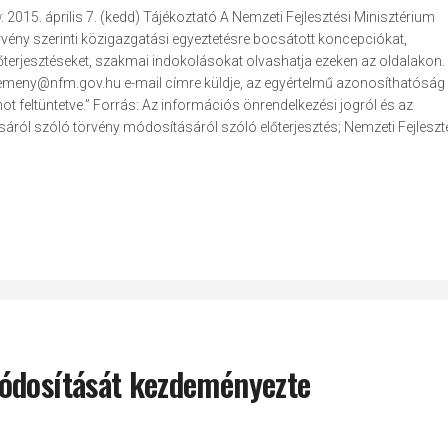
. április 7. (kedd) Tájékoztató A Nemzeti Fejlesztési Minisztérium
vény szerinti közigazgatási egyeztetésre bocsátott koncepciókat,
őterjesztéseket, szakmai indokolásokat olvashatja ezeken az oldalakon. 
elemeny@nfm.gov.hu e-mail címre küldje, az egyértelmű azonosíthatóság
t feltüntetve.” Forrás: Az információs önrendelkezési jogról és az
ól szóló törvény módosításáról szóló előterjesztés; Nemzeti Fejleszt
módosítását kezdeményezte