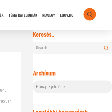
ÉK
TÉMA KATEGÓRIÁK
NÉVJEGY
EGOV.HU
search
Keresés..
Archívum
Archívum
lenül
február
Legutóbbi bejegyzések