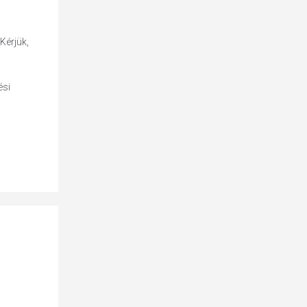
Kérjük,
ési