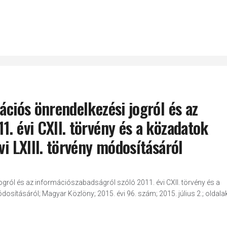
́ciós önrendelkezési jogról és az
1. évi CXII. törvény és a közadatok
vi LXIII. törvény módosításáról
ról és az információszabadságról szóló 2011. évi CXII. törvény és a
 módosításáról; Magyar Közlöny; 2015. évi 96. szám; 2015. július 2.; oldala