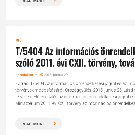
READ MORE
JOG
T/5404 Az információs önrendelk
szóló 2011. évi CXII. törvény, t
by
redaktor
2015. június 29.
Forrás: T/5404 Az információs önrendelkezési jogról és az inf
törvények módosításáról; Országgyűlés; 2015. június 26. Lásd
tervezete: Előterjesztés az információs önrendelkezési jogról é
Minisztérium 2011. évi CXII. törvény az információs önrendelk
READ MORE