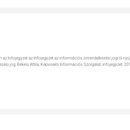
 Infojegyzet az Infojegyzet az információs önrendelkezési jogról nyúj
ési jog; Békési Attila; Képviselői Információs Szolgálat; infojegyzet; 20