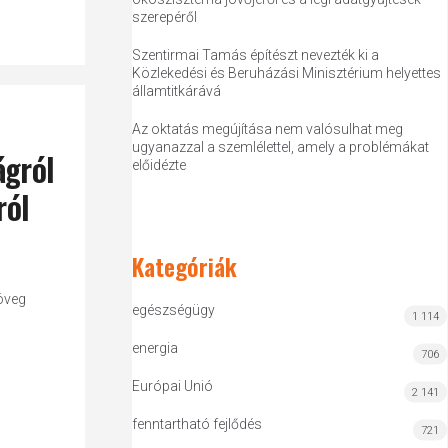
szerepéről
Szentirmai Tamás építészt nevezték ki a
Közlekedési és Beruházási Minisztérium helyettes
államtitkárává
Az oktatás megújítása nem valósulhat meg
ugyanazzal a szemlélettel, amely a problémákat
ágról
előidézte
ról
Kategóriák
öveg
egészségügy
1 114
energia
706
Európai Unió
2 141
fenntartható fejlődés
721