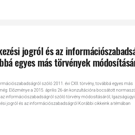
ezési jogról és az információszabads
ovábbá egyes más törvények módosításá
ormációszabadságról szóló 2011. évi CXII. törvény, továbbá egyes más
 még: Előzménye a 2015. április 26-án konzultációra bocsátott normasz
s az információszabadságról szóló törvény módosításáról; Igazságügyi
ezési jogról és az információszabadságról Korábbi cikkeink a témában