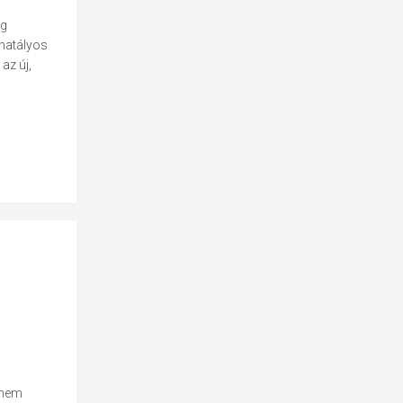
ág
 hatályos
az új,
 nem