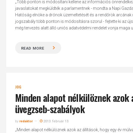
„Több ponton is módosítani kellene az információs önrendelke
javaslatokat megküldték a parlamentnek - mondta a Napi Gazda
Hatóság elnöke a drónok üzemeltetését és a rendőrök arcának n
jogszabály több ponton is módosításra szorul - fejtette ki az újs
még tervezés alatt álló uniós adatvédelmi rendelet vonja maga ut
READ MORE
JOG
Minden alapot nélkülöznek azok 
üvegzseb-szabályok
by
redaktor
2013. február 13.
„Minden alapot nélkülöznek azok az állítások, hogy egy év múlv