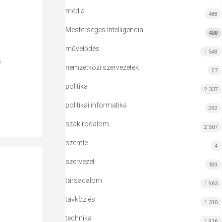
média
488
Mesterséges Intelligencia
420
MI
művelődés
1 548
s
nemzetközi szervezetek
27
politika
2 337
politikai informatika
292
szakirodalom
2 507
szemle
4
szervezet
189
társadalom
1 963
távközlés
1 310
technika
1 916