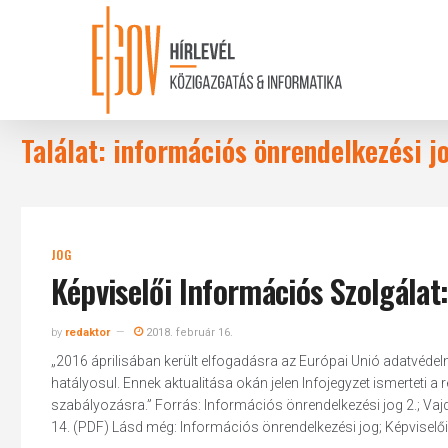
Skip
to
main
content
Találat: információs önrendelkezési j
JOG
Képviselői Információs Szolgálat
by
redaktor
2018. február 16.
„2016 áprilisában került elfogadásra az Európai Unió adatvéde
hatályosul. Ennek aktualitása okán jelen Infojegyzet ismerteti a re
szabályozásra.” Forrás: Információs önrendelkezési jog 2.; Vajd
14. (PDF) Lásd még: Információs önrendelkezési jog; Képviselői