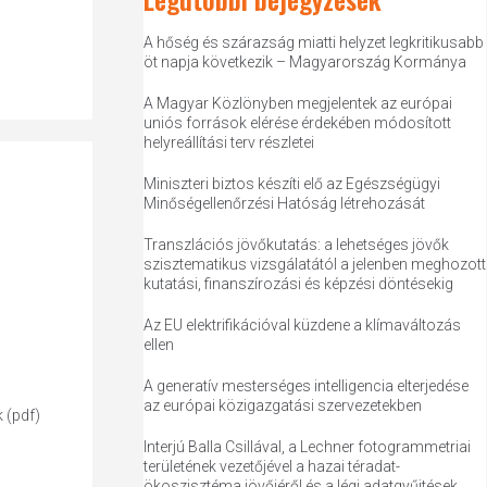
A hőség és szárazság miatti helyzet legkritikusabb
öt napja következik – Magyarország Kormánya
A Magyar Közlönyben megjelentek az európai
uniós források elérése érdekében módosított
helyreállítási terv részletei
Miniszteri biztos készíti elő az Egészségügyi
Minőségellenőrzési Hatóság létrehozását
Transzlációs jövőkutatás: a lehetséges jövők
szisztematikus vizsgálatától a jelenben meghozott
kutatási, finanszírozási és képzési döntésekig
Az EU elektrifikációval küzdene a klímaváltozás
ellen
A generatív mesterséges intelligencia elterjedése
az európai közigazgatási szervezetekben
k (pdf)
Interjú Balla Csillával, a Lechner fotogrammetriai
területének vezetőjével a hazai téradat-
ökoszisztéma jövőjéről és a légi adatgyűjtések