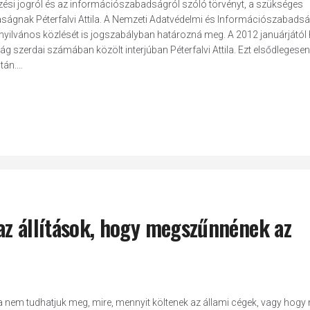
zési jogról és az információszabadságról szóló törvényt, a szükséges
ságnak Péterfalvi Attila. A Nemzeti Adatvédelmi és Információszabads
yilvános közlését is jogszabályban határozná meg. A 2012 januárjától
ág szerdai számában közölt interjúban Péterfalvi Attila. Ezt elsődlegesen 
án....
az állítások, hogy megszűnnének az
a nem tudhatjuk meg, mire, mennyit költenek az állami cégek, vagy hogy