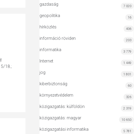
gazdaság
7 020
geopolitika
16
hírközlés
406
információ röviden
203
informatika
3 779
t
Internet
1 449
15/18.;
jog
1 801
kiberbiztonság
60
környezetvédelem
326
közigazgatás: külföldön
2 319
közigazgatás: magyar
10 650
közigazgatási informatika
5 781