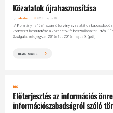
Közadatok újrahasznosítása
by
redaktor
2015. május 10.
„A Kormány T/4681. számú törvényjavaslatához kapcsolódóan az 
környezet bemutatása a közadatok felhasználása területén. ” Fo
Szolgálat; infojegyzet; 2015/19.; 2015. május 8. (pdf)
READ MORE
JOG
Előterjesztés az információs önre
információszabadságról szóló tö