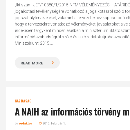
„Ikt.szám: JEF/10880/1/2015-NFM VÉLEMÉNYEZÉSI HATÁRIDŐ: 2015
jogalkotási tevékenységére vonatkozó a jogalkotásról szóló tör
jogszabálytervezeteket, valamint a tervezetekhez kapcsolódó el
hogy a tervezetekre vonatkozó véleményeket, javaslatokat a v
érdekében tárgyként minden esetben a minisztériumi iktatószámo
információszabadságról szóló és a közadatok újrahasznosításár
Minisztérium; 2015....
READ MORE
GAZDASÁG
A NAIH az információs törvény 
by
redaktor
2015. február 1.