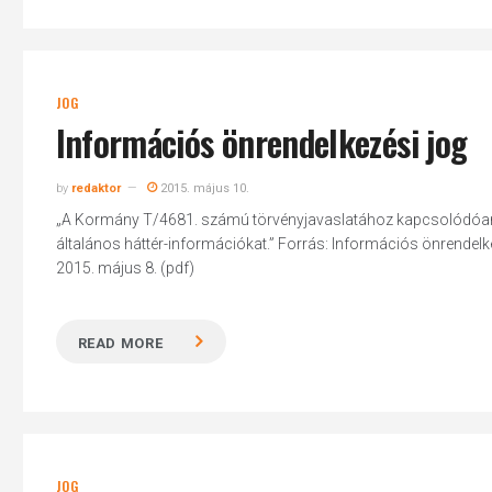
JOG
Információs önrendelkezési jog
by
redaktor
2015. május 10.
„A Kormány T/4681. számú törvényjavaslatához kapcsolódóan az
általános háttér-információkat.” Forrás: Információs önrendelkez
2015. május 8. (pdf)
READ MORE
JOG