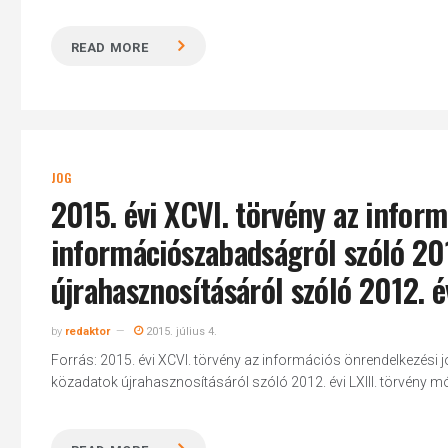
READ MORE
JOG
2015. évi XCVI. törvény az informa
információszabadságról szóló 201
újrahasznosításáról szóló 2012. é
by
redaktor
2015. július 4.
Forrás: 2015. évi XCVI. törvény az információs önrendelkezési jog
közadatok újrahasznosításáról szóló 2012. évi LXIII. törvény
Hit enter to search or ESC to close