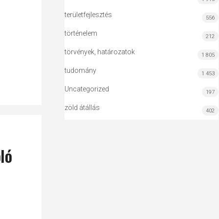
területfejlesztés
556
történelem
212
törvények, határozatok
1 805
tudomány
1 453
Uncategorized
197
zöld átállás
402
ló