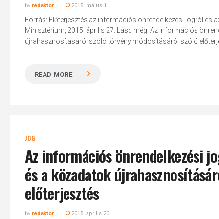
by
redaktor
2015. május 1.
Forrás: Előterjesztés az információs önrendelkezési jogról és
Minisztérium, 2015. április 27. Lásd még: Az információs önre
újrahasznosításáról szóló törvény módosításáról szóló előterjes
READ MORE
JOG
Az információs önrendelkezési jo
és a közadatok újrahasznosításár
előterjesztés
by
redaktor
2015. április 20.