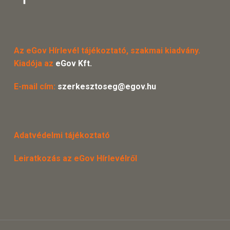
Az eGov Hírlevél tájékoztató, szakmai kiadvány.
Kiadója az
eGov Kft.
E-mail cím:
szerkesztoseg@egov.hu
Adatvédelmi tájékoztató
Leiratkozás az eGov Hírlevélről