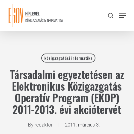
Skip
to
Menu
search
main
Close
content
Menu
közigazgatási informatika
Társadalmi egyeztetésen az
Elektronikus Közigazgatás
Operatív Program (EKOP)
2011-2013. évi akciótervét
By
redaktor
2011. március 3.