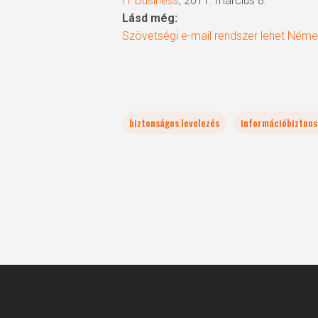
IT Business
, 2011. március 8.
Lásd még:
Szövetségi e-mail rendszer lehet Ném
biztonságos levelezés
információbizton