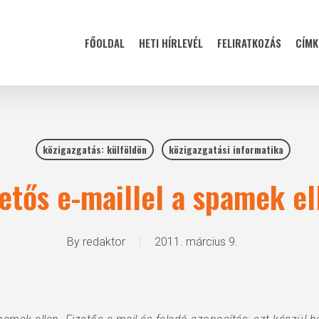
FŐOLDAL
HETI HÍRLEVÉL
FELIRATKOZÁS
CÍMK
közigazgatás: külföldön
közigazgatási informatika
zetős e-maillel a spamek el
By
redaktor
2011. március 9.