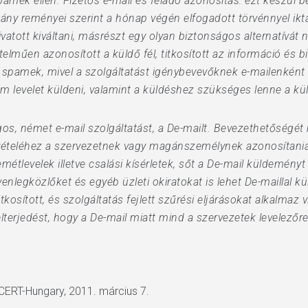
amek ellen. Fizetős e-mail és feladó azonosítás: ezt készül 
ány reményei szerint a hónap végén elfogadott törvénnyel ikta
atott kiváltani, másrészt egy olyan biztonságos alternatívát nyúj
elműen azonosított a küldő fél, titkosított az információ és 
spamek, mivel a szolgáltatást igénybevevőknek e-mailenként k
 levelet küldeni, valamint a küldéshez szükséges lenne a küld
os, német e-mail szolgáltatást, a De-mailt. Bevezethetőségét
 vételéhez a szervezetnek vagy magánszemélynek azonosítania k
étlevelek illetve csalási kísérletek, sőt a De-mail küldemé
legközlőket és egyéb üzleti okiratokat is lehet De-maillal k
titkosított, és szolgáltatás fejlett szűrési eljárásokat alkalmaz
elterjedést, hogy a De-mail miatt mind a szervezetek levelező
CERT-Hungary, 2011. március 7.