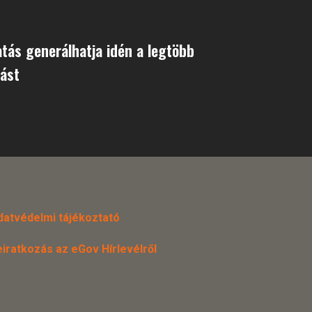
tás generálhatja idén a legtöbb
ást
datvédelmi tájékoztató
eiratkozás az eGov Hírlevélről