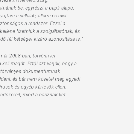
bevezetni Németország.
tnának be, egyrészt a papír alapú,
tani a vállalati, állami és civil
biztonságos a rendszer. Ezzel a
ellene fizetniük a szolgáltatónak, és
ő fél kétséget kizáró azonosítása is.”
 már 2008-ban, törvénnyel
ell magát. Ettől azt várják, hogy a
nyt törvényes dokumentumnak
üldeni, és bár nem követel meg egyedi
 vírusok és egyéb kártevők ellen.
rendszereit, mind a használókét