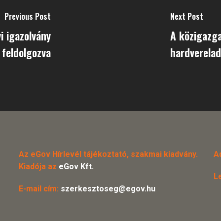
Previous Post
Next Post
i igazolvány
A közigazga
 feldolgozva
hardverelad
Az eGov Hírlevél tájékoztató, szakmai kiadvány.
A
Kiadója az
eGov Kft.
L
E-mail cím:
szerkesztoseg@egov.hu