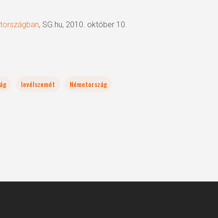
etországban
, SG.hu, 2010. október 10.
ság
levélszemét
Németország