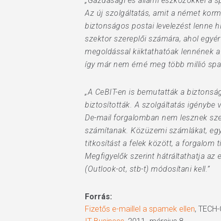
„Gazdasági és állami eszközökkel a sp
Az új szolgáltatás, amit a német korm
biztonságos postai levelezést lenne hiv
szektor szereplői számára, ahol egyért
megoldással kiiktathatóak lennének a 
így már nem érné meg több millió spam
„A CeBIT-en is bemutatták a biztonság
biztosították. A szolgáltatás igénybe
De-mail forgalomban nem lesznek szem
számítanak. Közüzemi számlákat, egyen
titkosítást a felek között, a forgalom 
Megfigyelők szerint hátráltathatja az 
(Outlook-ot, stb-t) módosítani kell.”
Forrás:
Fizetős e-maillel a spamek ellen
, TECH-