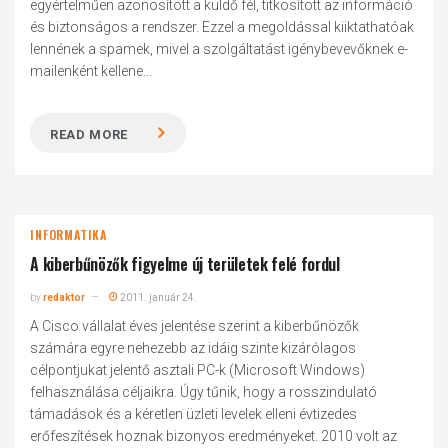
egyértelműen azonosított a küldő fél, titkosított az információ
és biztonságos a rendszer. Ezzel a megoldással kiiktathatóak
lennének a spamek, mivel a szolgáltatást igénybevevőknek e-
mailenként kellene...
READ MORE
INFORMATIKA
A kiberbűnözők figyelme új területek felé fordul
by
redaktor
2011. január 24.
A Cisco vállalat éves jelentése szerint a kiberbűnözők
számára egyre nehezebb az idáig szinte kizárólagos
célpontjukat jelentő asztali PC-k (Microsoft Windows)
felhasználása céljaikra. Úgy tűnik, hogy a rosszindulató
támadások és a kéretlen üzleti levelek elleni évtizedes
erőfeszítések hoznak bizonyos eredményeket. 2010 volt az