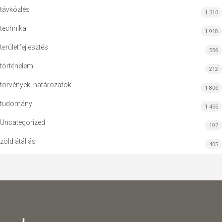
távközlés
1 310
technika
1 918
területfejlesztés
556
történelem
212
törvények, határozatok
1 806
tudomány
1 455
Uncategorized
197
zöld átállás
405