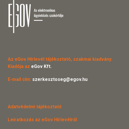
Az eGov Hírlevél tájékoztató, szakmai kiadvány.
Kiadója az
eGov Kft.
E-mail cím:
szerkesztoseg@egov.hu
Adatvédelmi tájékoztató
Leiratkozás az eGov Hírlevélről