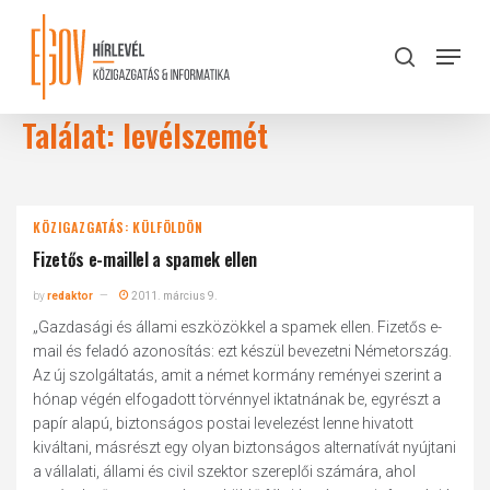
Skip
to
Menu
search
main
Close
content
Menu
Találat: levélszemét
KÖZIGAZGATÁS: KÜLFÖLDÖN
Fizetős e-maillel a spamek ellen
by
redaktor
2011. március 9.
„Gazdasági és állami eszközökkel a spamek ellen. Fizetős e-
mail és feladó azonosítás: ezt készül bevezetni Németország.
Az új szolgáltatás, amit a német kormány reményei szerint a
hónap végén elfogadott törvénnyel iktatnának be, egyrészt a
papír alapú, biztonságos postai levelezést lenne hivatott
kiváltani, másrészt egy olyan biztonságos alternatívát nyújtani
a vállalati, állami és civil szektor szereplői számára, ahol