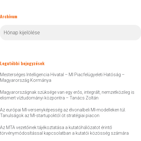
Archívum
Archívum
Legutóbbi bejegyzések
Mesterséges Intelligencia Hivatal – MI Piacfelügyeleti Hatóság –
Magyarország Kormánya
Magyarországnak szüksége van egy erős, integrált, nemzetközileg is
elismert víztudományi központra – Tanács Zoltán
Az európai MI-versenyképesség az élvonalbeli MI-modelleken túl.
Tanulságok az MI-startupoktól öt stratégiai piacon
Az MTA vezetőinek tájékoztatása a kutatóhálózatot érintő
törvénymódosítással kapcsolatban a kutatói közösség számára