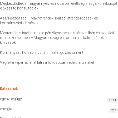
Megkezdődtek a magyar nyelv és irodalom érettségi vizsga korrekcióját
előkészítő konzultációk
Az MI-gazdaság – Makrotrendek, iparági átrendeződések és
kormányzási kihívások
Mesterséges intelligencia a pénzügyekben, a számvitelben és az üzleti
menedzsmentben – Magyarországi és romániai alkalmazások és
kihívások
Kormányzati honlap indult mihivatal.gov.hu címen!
Végre térképen is lehet látni a fokozottan védett területeket
Kategóriák
egészségügy
1 114
energia
707