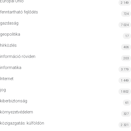
Európai Unió
2 149
fenntartható fejlődés
724
gazdaság
7 024
geopolitika
17
hírközlés
406
információ röviden
203
informatika
3 779
Internet
1 449
jog
1 802
kiberbiztonság
61
környezetvédelem
327
közigazgatás: külföldön
2 321