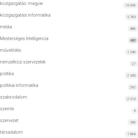
közigazgatás: magyar
10 659
közigazgatási informatika
5 783
média
488
Mesterséges Intelligencia
427
MI
művelődés
1 549
nemzetközi szervezetek
27
politika
2 340
politikai informatika
292
szakirodalom
2 510
szemle
4
szervezet
189
társadalom
1 964