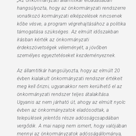
„Az önkormányzati államtitkár előadásában
hangsúlyozta, hogy az önkormányzati rendszerre
vonatkozó kormányzati elképzelések nincsenek
kőbe vésve, a program végrehajtásához a politika
támogatása szükséges. Az elmúlt időszakban
írásban kérték az önkormányzati
érdekszövetségek véleményét, a jövőben
személyes egyeztetéseket kezdeményeznek.
Az államtitkár hangsúlyozta, hogy az elmúlt 20
évben kialakult önkormányzati rendszer értékeit
meg kell őrizni, ugyanakkor nem kerülhető el az
önkormányzati rendszer teljes átalakítása.
Ugyanis az nem járható út, ahogy az elmúlt nyolc
évben az önkormányzatok eladósodtak, a
települések jelentős része adósságcsapdában
vergődik. A mai napig nem ismert, hogy valójában
mennyi az önkormányzatok adósságállománya,