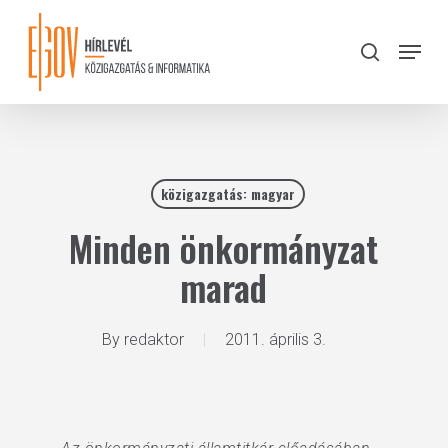
Skip
to
Menu
search
main
Close
content
Menu
közigazgatás: magyar
Minden önkormányzat
marad
By
redaktor
2011. április 3.