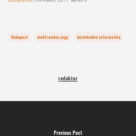
Budapest
elektronikus jegy
közlekedési informatika
redaktor
Previous Post