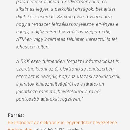
paraméterek alapján a kedvezményeket, és
alkalmas legyen a parkolási bírságok, behajtási
díjak kezelésére is. Szükség van továbbá arra,
hogy a rendszer felszálláskor jelezze, érvényes-e
a jegy, a díjfizetésre használt összeget pedig
ATM-en vagy internetes felületen keresztül is fel
lehessen tölteni.
A BKK ezen túlmenően forgalmi információkat is
szeretne kapni az új elektronikus rendszerben,
ezért azt is elvárják, hogy az utazási szokásokról,
a járatok kihasználtságáról és a járatokon
jelentkező menetdíjbevételekről is minél
pontosabb adatokat rögzítsen.”
Forrás:
Elkezdődhet az elektronikus jegyrendszer bevezetése
Budapesten
, Inforádió, 2011. április 6.