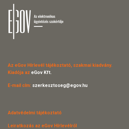
Az eGov Hírlevél tájékoztató, szakmai kiadvány.
Kiadója az
eGov Kft.
E-mail cím:
szerkesztoseg@egov.hu
Adatvédelmi tájékoztató
Leiratkozás az eGov Hírlevélről