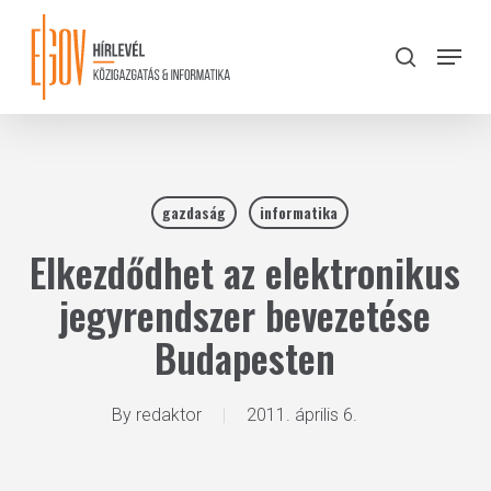
Skip
to
Menu
search
main
Close
content
Menu
gazdaság
informatika
Elkezdődhet az elektronikus
jegyrendszer bevezetése
Budapesten
By
redaktor
2011. április 6.