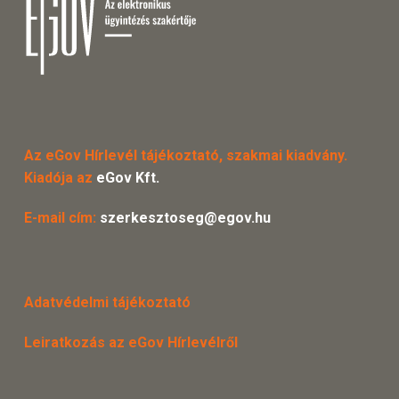
Az eGov Hírlevél tájékoztató, szakmai kiadvány.
Kiadója az
eGov Kft.
E-mail cím:
szerkesztoseg@egov.hu
Adatvédelmi tájékoztató
Leiratkozás az eGov Hírlevélről