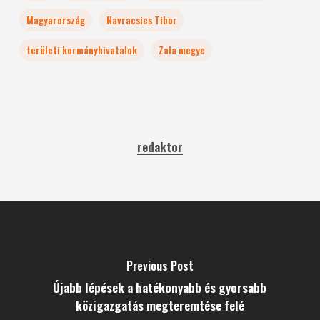
Magyarország
Navracsics Tibor
területi kormányhivatalok
Zala megye
redaktor
Previous Post
Újabb lépések a hatékonyabb és gyorsabb
közigazgatás megteremtése felé