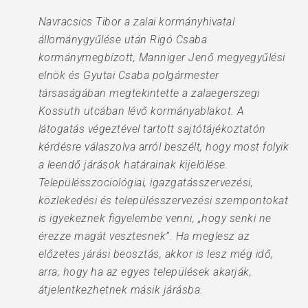
Navracsics Tibor a zalai kormányhivatal
állománygyűlése után Rigó Csaba
kormánymegbízott, Manniger Jenő megyegyűlési
elnök és Gyutai Csaba polgármester
társaságában megtekintette a zalaegerszegi
Kossuth utcában lévő kormányablakot. A
látogatás végeztével tartott sajtótájékoztatón
kérdésre válaszolva arról beszélt, hogy most folyik
a leendő járások határainak kijelölése.
Településszociológiai, igazgatásszervezési,
közlekedési és településszervezési szempontokat
is igyekeznek figyelembe venni, „hogy senki ne
érezze magát vesztesnek”. Ha meglesz az
előzetes járási beosztás, akkor is lesz még idő,
arra, hogy ha az egyes települések akarják,
átjelentkezhetnek másik járásba.