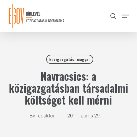
Skip
to
Menu
search
main
Close
content
Menu
közigazgatás: magyar
Navracsics: a
közigazgatásban társadalmi
költséget kell mérni
By
redaktor
2011. április 29.