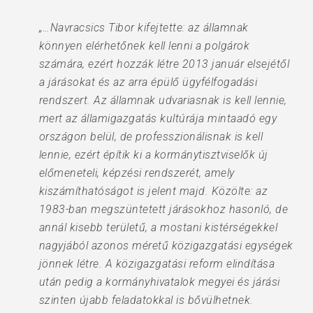
„…Navracsics Tibor kifejtette: az államnak
könnyen elérhetőnek kell lenni a polgárok
számára, ezért hozzák létre 2013 január elsejétől
a járásokat és az arra épülő ügyfélfogadási
rendszert. Az államnak udvariasnak is kell lennie,
mert az államigazgatás kultúrája mintaadó egy
országon belül, de professzionálisnak is kell
lennie, ezért építik ki a kormánytisztviselők új
előmeneteli, képzési rendszerét, amely
kiszámíthatóságot is jelent majd. Közölte: az
1983-ban megszüntetett járásokhoz hasonló, de
annál kisebb területű, a mostani kistérségekkel
nagyjából azonos méretű közigazgatási egységek
jönnek létre. A közigazgatási reform elindítása
után pedig a kormányhivatalok megyei és járási
szinten újabb feladatokkal is bővülhetnek.