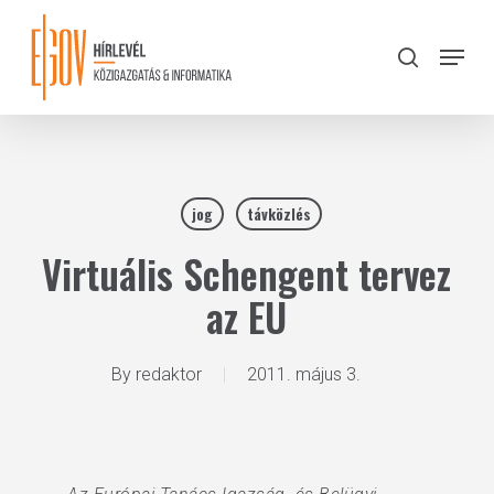
Skip
to
Menu
search
main
Close
content
Menu
jog
távközlés
Virtuális Schengent tervez
az EU
By
redaktor
2011. május 3.