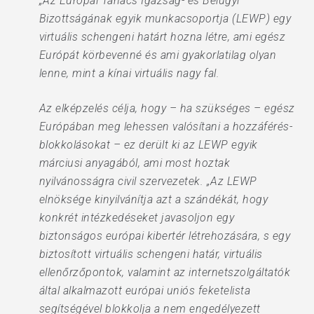
„Az Európai Tanács Igazság- és Belügyi
Bizottságának egyik munkacsoportja (LEWP) egy
virtuális schengeni határt hozna létre, ami egész
Európát körbevenné és ami gyakorlatilag olyan
lenne, mint a kínai virtuális nagy fal.
Az elképzelés célja, hogy – ha szükséges – egész
Európában meg lehessen valósítani a hozzáférés-
blokkolásokat – ez derült ki az LEWP egyik
márciusi anyagából, ami most hoztak
nyilvánosságra civil szervezetek. „Az LEWP
elnöksége kinyilvánítja azt a szándékát, hogy
konkrét intézkedéseket javasoljon egy
biztonságos európai kibertér létrehozására, s egy
biztosított virtuális schengeni határ, virtuális
ellenőrzőpontok, valamint az internetszolgáltatók
által alkalmazott európai uniós feketelista
segítségével blokkolja a nem engedélyezett