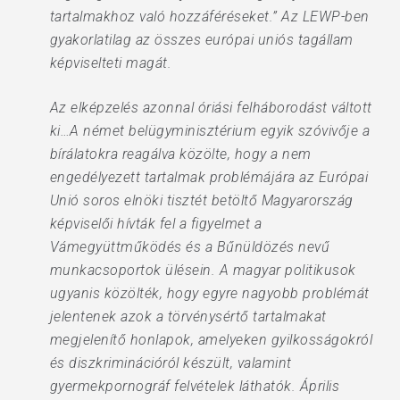
tartalmakhoz való hozzáféréseket.” Az LEWP-ben
gyakorlatilag az összes európai uniós tagállam
képviselteti magát.
Az elképzelés azonnal óriási felháborodást váltott
ki…A német belügyminisztérium egyik szóvivője a
bírálatokra reagálva közölte, hogy a nem
engedélyezett tartalmak problémájára az Európai
Unió soros elnöki tisztét betöltő Magyarország
képviselői hívták fel a figyelmet a
Vámegyüttműködés és a Bűnüldözés nevű
munkacsoportok ülésein. A magyar politikusok
ugyanis közölték, hogy egyre nagyobb problémát
jelentenek azok a törvénysértő tartalmakat
megjelenítő honlapok, amelyeken gyilkosságokról
és diszkriminációról készült, valamint
gyermekpornográf felvételek láthatók. Április