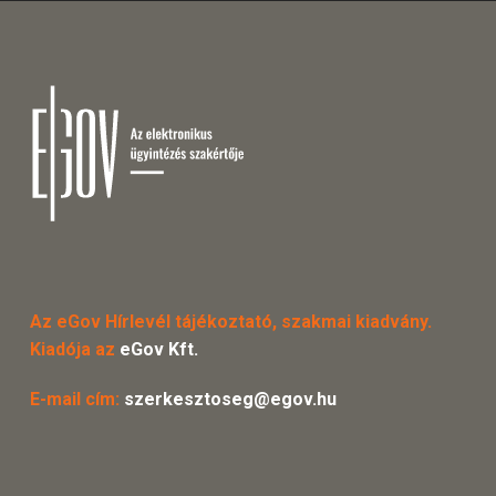
Az eGov Hírlevél tájékoztató, szakmai kiadvány.
Kiadója az
eGov Kft.
E-mail cím:
szerkesztoseg@egov.hu