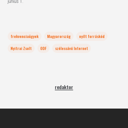
június 1.
frekvenciaügyek
Magyarország
nyílt forráskód
Nyitrai Zsolt
ODF
szélessávú Internet
redaktor