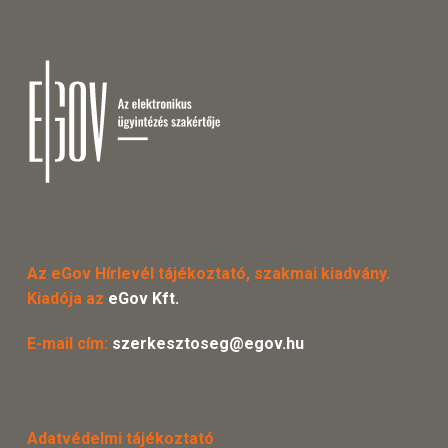
Az eGov Hírlevél tájékoztató, szakmai kiadvány.
Kiadója az
eGov Kft.
E-mail cím:
szerkesztoseg@egov.hu
Adatvédelmi tájékoztató