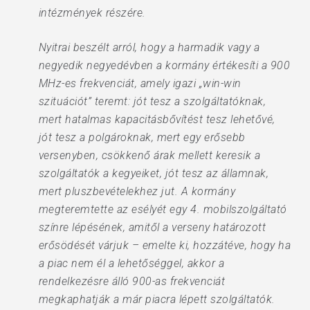
intézmények részére.
Nyitrai beszélt arról, hogy a harmadik vagy a
negyedik negyedévben a kormány értékesíti a 900
MHz-es frekvenciát, amely igazi „win-win
szituációt” teremt: jót tesz a szolgáltatóknak,
mert hatalmas kapacitásbővítést tesz lehetővé,
jót tesz a polgároknak, mert egy erősebb
versenyben, csökkenő árak mellett keresik a
szolgáltatók a kegyeiket, jót tesz az államnak,
mert pluszbevételekhez jut. A kormány
megteremtette az esélyét egy 4. mobilszolgáltató
színre lépésének, amitől a verseny határozott
erősödését várjuk – emelte ki, hozzátéve, hogy ha
a piac nem él a lehetőséggel, akkor a
rendelkezésre álló 900-as frekvenciát
megkaphatják a már piacra lépett szolgáltatók.