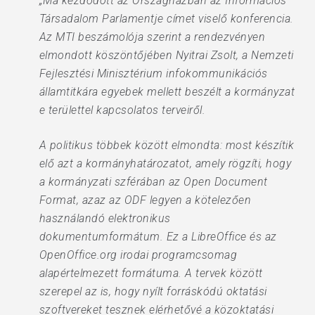
„Ma kezdődött az Országházban az Információs
Társadalom Parlamentje címet viselő konferencia.
Az MTI beszámolója szerint a rendezvényen
elmondott köszöntőjében Nyitrai Zsolt, a Nemzeti
Fejlesztési Minisztérium infokommunikációs
államtitkára egyebek mellett beszélt a kormányzat
e területtel kapcsolatos terveiről.
A politikus többek között elmondta: most készítik
elő azt a kormányhatározatot, amely rögzíti, hogy
a kormányzati szférában az Open Document
Format, azaz az ODF legyen a kötelezően
használandó elektronikus
dokumentumformátum. Ez a LibreOffice és az
OpenOffice.org irodai programcsomag
alapértelmezett formátuma. A tervek között
szerepel az is, hogy nyílt forráskódú oktatási
szoftvereket tesznek elérhetővé a közoktatási