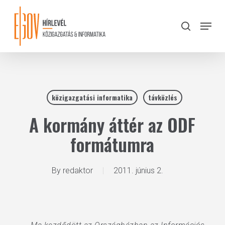
Skip
to
Menu
search
main
Close
content
Menu
közigazgatási informatika
távközlés
A kormány áttér az ODF
formátumra
By
redaktor
2011. június 2.