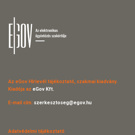
Az eGov Hírlevél tájékoztató, szakmai kiadvány.
Kiadója az
eGov Kft.
E-mail cím:
szerkesztoseg@egov.hu
Adatvédelmi tájékoztató