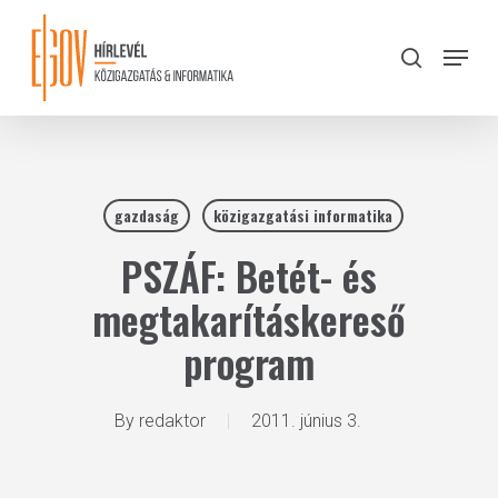
Skip
to
Menu
search
main
Close
content
Menu
gazdaság
közigazgatási informatika
PSZÁF: Betét- és
megtakarításkereső
program
By
redaktor
2011. június 3.