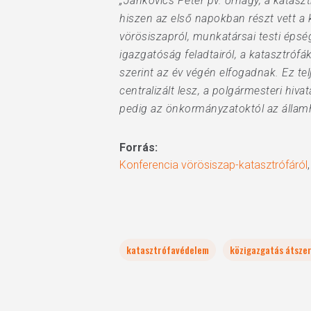
„Jankovics Péter pv. őrnagy, a katasz
hiszen az első napokban részt vett a 
vörösiszapról, munkatársai testi éps
igazgatóság feladtairól, a katasztrófá
szerint az év végén elfogadnak. Ez tel
centralizált lesz, a polgármesteri hiv
pedig az önkormányzatoktól az államh
Forrás:
Konferencia vörösiszap-katasztrófáról
katasztrófavédelem
közigazgatás átsze