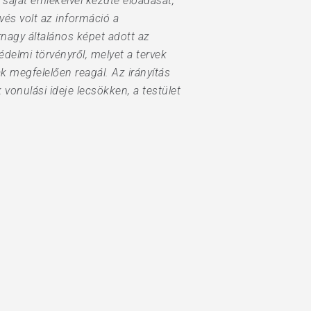
saját emlékeivel kezdte előadását,
vés volt az információ a
nagy általános képet adott az
édelmi törvényről, melyet a tervek
k megfelelően reagál. Az irányítás
 vonulási ideje lecsökken, a testület