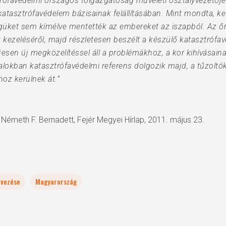
trófavédelmi országos főigazgatóság műveleti osztályvezetője 
katasztrófavédelem bázisainak felállításában. Mint mondta, ke
égüket sem kímélve mentették az embereket az iszapból. Az őr
k kezeléséről, majd részletesen beszélt a készülő katasztrófav
jesen új megközelítéssel áll a problémákhoz, a kor kihívásaina
atalokban katasztrófavédelmi referens dolgozik majd, a tűzoltók
oz kerülnek át.”
, Németh F. Bernadett, Fejér Megyei Hírlap, 2011. május 23.
rvezése
Magyarország