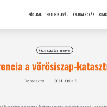
FŐOLDAL
HETI HÍRLEVÉL
FELIRATKOZÁS
CÍMK
közigazgatás: magyar
encia a vörösiszap-kataszt
By
redaktor
2011. június 5.