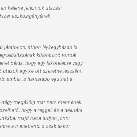
en kellene jelezniük utazási
ndszer eszközigényének
 járatokon, itthon Nyíregyházán is
megvalósításának különböző formái
lehet példa, hogy egy lakótelepre vagy
utasok egyike ott szeretne leszállni,
bi ember is hamarabb eljuthat a
rom-négy megállóig már nem mennének
elhető, hogy a reggeli és a délutáni
unkába, majd haza tudjon jönni
lenne a menetrend, s csak akkor