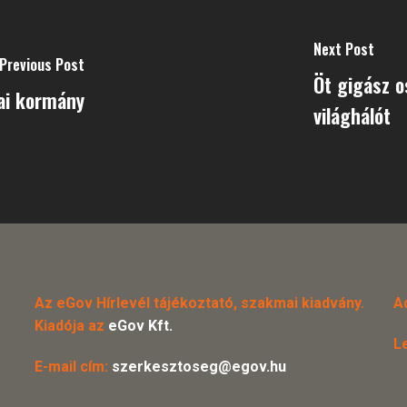
Next Post
Previous Post
Öt gigász o
kai kormány
világhálót
Az eGov Hírlevél tájékoztató, szakmai kiadvány.
A
Kiadója az
eGov Kft.
L
E-mail cím:
szerkesztoseg@egov.hu