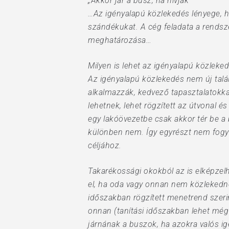
„Akkor jár a busz, ha hívják
…Az igényalapú közlekedés lényege, ho
szándékukat. A cég feladata a rends
meghatározása…
Milyen is lehet az igényalapú közleke
Az igényalapú közlekedés nem új talá
alkalmazzák, kedvező tapasztalatokka
lehetnek, lehet rögzített az útvonal é
egy lakóövezetbe csak akkor tér be a 
különben nem. Így egyrészt nem fogya
céljához.
Takarékossági okokból az is elképze
el, ha oda vagy onnan nem közlekedne
időszakban rögzített menetrend szeri
onnan (tanítási időszakban lehet még 
járnának a buszok, ha azokra valós 