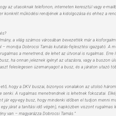
gy az utasoknak telefonon, interneten keresztül vagy e-mailb
zer konkrét működési rendjének a kidolgozása és ehhez a re
dés?
lmány, a világ számos városában bevezették már a kisforgalmú
l – mondja Dobrocsi Tamás kutatás-fejlesztési igazgató. A 
s rugalmas a menetrend, de lehet az útvonal is rugalmas. Erre 
busz, ha onnan jeleznek igényt az utazásra, vagy a buszon ülő 
szt feleslegesen üzemanyagot a busz, és a járaton utazó töb
lhető, hogy a DKV buszai, bizonyos vonalakon az utolsó há
 senki. A rugalmas menetrendnek is lehetnek fokozatai. Elképz
nt jár egy-egy busz, hogy mindenki időben el tudjon menni m
egy járat a tanítási idő végén), napközben viszont rugalmas 
igény van – magyarázza Dobrocsi Tamás.”