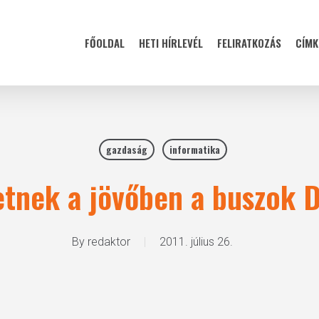
FŐOLDAL
HETI HÍRLEVÉL
FELIRATKOZÁS
CÍMK
gazdaság
informatika
etnek a jövőben a buszok
By
redaktor
2011. július 26.