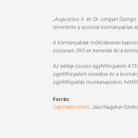
„Augusztus 3- án Dr. Lengyel György
ismertette a szolnoki kormányablak i
A kormányablak működésével kapcsolat
összesen 395-en keresték fel a kormány
Az eddigi összes ügyfélforgalom 4735
ügyfélforgalom növelése és a kormán
ügyfélfogadás munkanapokon, hétfőtől 
Forrás:
Sajtótájékoztató
, Jász-Nagykun-Szolno