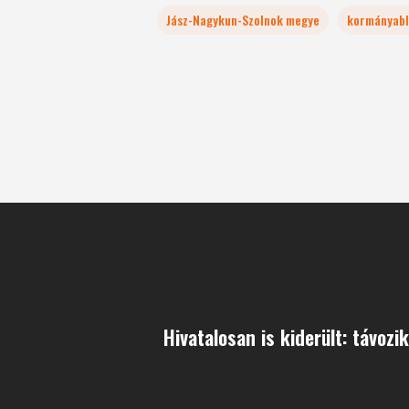
Jász-Nagykun-Szolnok megye
kormányab
Hivatalosan is kiderült: távozi