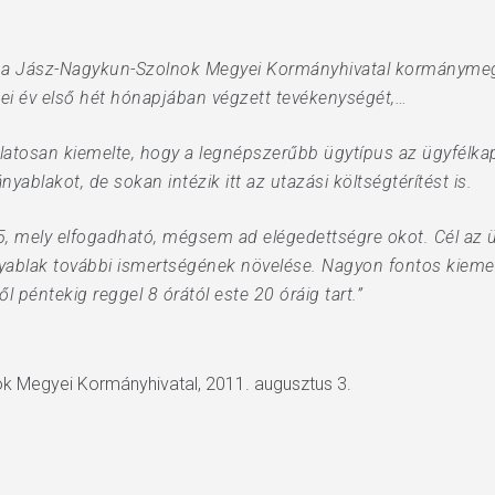
i, a Jász-Nagykun-Szolnok Megyei Kormányhivatal kormánymegb
dei év első hét hónapjában végzett tevékenységét,…
osan kiemelte, hogy a legnépszerűbb ügytípus az ügyfélkapu 
ablakot, de sokan intézik itt az utazási költségtérítést is.
, mely elfogadható, mégsem ad elégedettségre okot. Cél az üg
yablak további ismertségének növelése. Nagyon fontos kieme
péntekig reggel 8 órától este 20 óráig tart.”
k Megyei Kormányhivatal, 2011. augusztus 3.