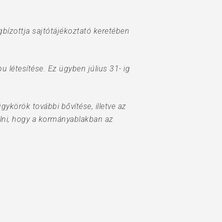
ízottja sajtótájékoztató keretében
létesítése. Ez ügyben július 31- ig
ykörök további bővítése, illetve az
lni, hogy a kormányablakban az