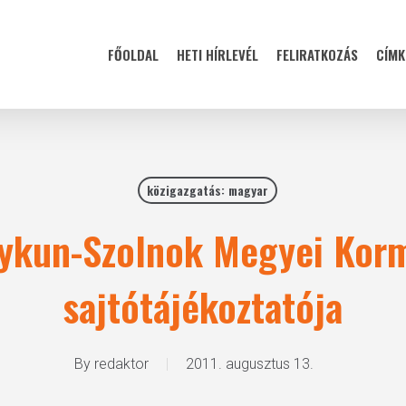
FŐOLDAL
HETI HÍRLEVÉL
FELIRATKOZÁS
CÍMK
közigazgatás: magyar
gykun-Szolnok Megyei Korm
sajtótájékoztatója
By
redaktor
2011. augusztus 13.