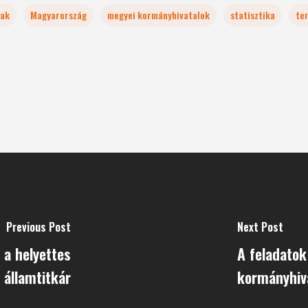
lak
Magyarország
megyei kormányhivatalok
statisztika
te
Previous Post
Next Post
k a helyettes
A feladatok
államtitkár
kormányhiv