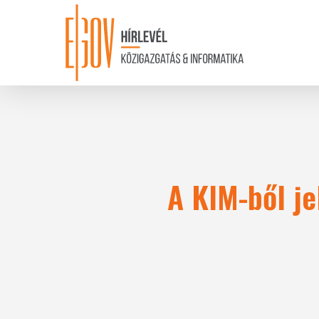
Skip
to
main
content
A KIM-ből je