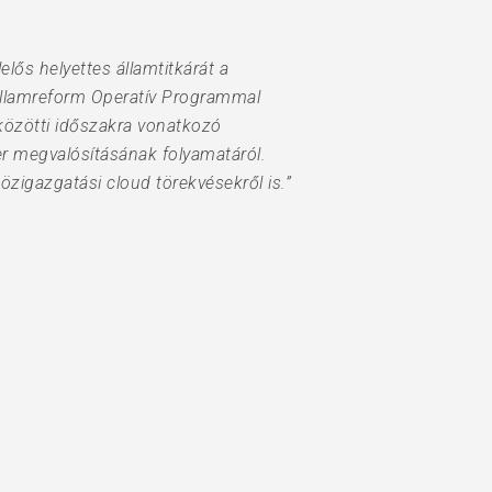
lős helyettes államtitkárát a
 Államreform Operatív Programmal
özötti időszakra vonatkozó
r megvalósításának folyamatáról.
zigazgatási cloud törekvésekről is.”