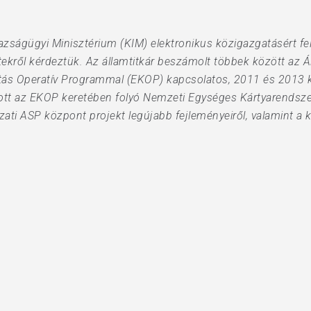
azságügyi Minisztérium (KIM) elektronikus közigazgatásért fele
ktekről kérdeztük. Az államtitkár beszámolt többek között az
tás Operatív Programmal (EKOP) kapcsolatos, 2011 és 2013 k
ott az EKOP keretében folyó Nemzeti Egységes Kártyarendsze
ti ASP központ projekt legújabb fejleményeiről, valamint a kö