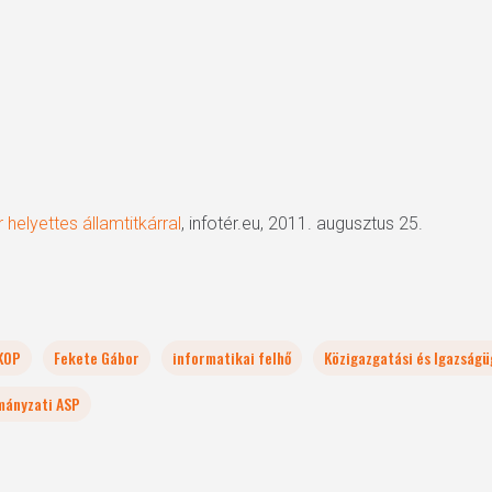
 helyettes államtitkárral
, infotér.eu, 2011. augusztus 25.
KOP
Fekete Gábor
informatikai felhő
Közigazgatási és Igazságü
mányzati ASP