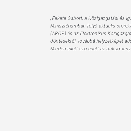
„Fekete Gábort, a Közigazgatási és Ig
Hit enter to search or ESC to close
Minisztériumban folyó aktuális proje
(ÁROP) és az Elektronikus Közigazga
döntésekről, továbbá helyzetképet ad
Mindemellett szó esett az önkormányza