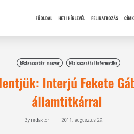
FŐOLDAL
HETI HÍRLEVÉL
FELIRATKOZÁS
CÍMK
közigazgatás: magyar
közigazgatási informatika
lentjük: Interjú Fekete Gá
államtitkárral
By
redaktor
2011. augusztus 29.