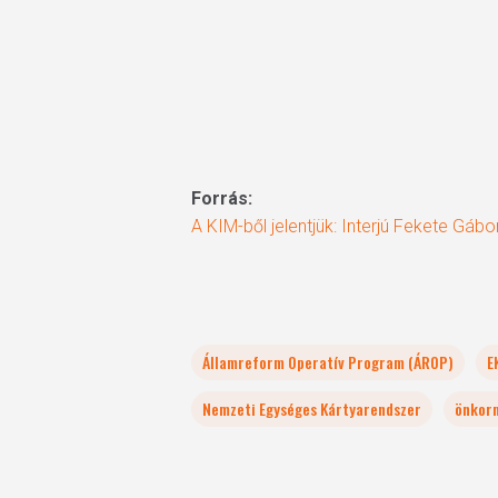
Forrás:
A KIM-ből jelentjük: Interjú Fekete Gábor
Államreform Operatív Program (ÁROP)
E
Nemzeti Egységes Kártyarendszer
önkor