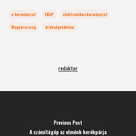
e-kormányzat
EKOP
elektronikus kormányzat
Magyarország
örökségvédelem
redaktor
Previous Post
A számítógép az elménk kerékpárja