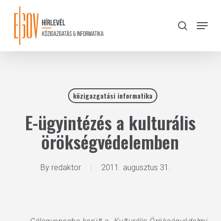
Skip
to
Menu
search
main
Close
content
Menu
közigazgatási informatika
E-ügyintézés a kulturális
örökségvédelemben
By
redaktor
2011. augusztus 31.