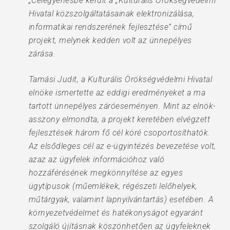
„Célegyenesbe került a „Kulturális Örökségvédelmi
Hivatal közszolgáltatásainak elektronizálása,
informatikai rendszerének fejlesztése” című
projekt, melynek kedden volt az ünnepélyes
zárása.
Tamási Judit, a Kulturális Örökségvédelmi Hivatal
elnöke ismertette az eddigi eredményeket a ma
tartott ünnepélyes záróeseményen. Mint az elnök-
asszony elmondta, a projekt keretében elvégzett
fejlesztések három fő cél köré csoportosíthatók.
Az elsődleges cél az e-ügyintézés bevezetése volt,
azaz az ügyfelek információhoz való
hozzáférésének megkönnyítése az egyes
ügytípusok (műemlékek, régészeti lelőhelyek,
műtárgyak, valamint lapnyilvántartás) esetében. A
környezetvédelmet és hatékonyságot egyaránt
szolgáló újításnak köszönhetően az ügyfeleknek