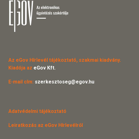
Az eGov Hírlevél tájékoztató, szakmai kiadvány.
Kiadója az
eGov Kft.
E-mail cím:
szerkesztoseg@egov.hu
Adatvédelmi tájékoztató
Leiratkozás az eGov Hírlevélről