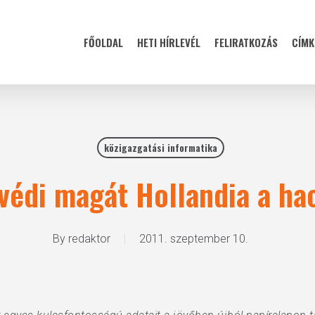
FŐOLDAL
HETI HÍRLEVÉL
FELIRATKOZÁS
CÍMK
közigazgatási informatika
 védi magát Hollandia a ha
By
redaktor
2011. szeptember 10.