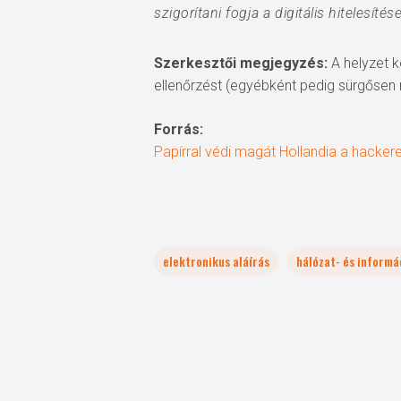
szigorítani fogja a digitális hitelesíté
Szerkesztői megjegyzés:
A helyzet k
ellenőrzést (egyébként pedig sürgősen m
Forrás:
Papírral védi magát Hollandia a hackere
elektronikus aláírás
hálózat- és informá