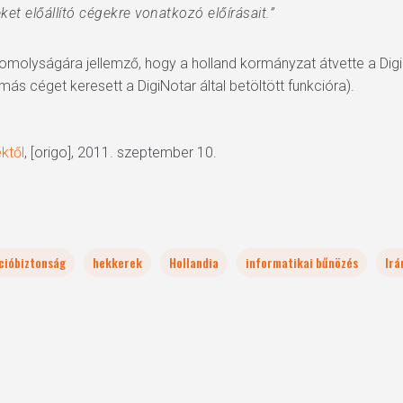
seket előállító cégekre vonatkozó előírásait.”
omolyságára jellemző, hogy a holland kormányzat átvette a Digi
ás céget keresett a DigiNotar által betöltött funkcióra).
ktől
, [origo], 2011. szeptember 10.
cióbiztonság
hekkerek
Hollandia
informatikai bűnözés
Irá