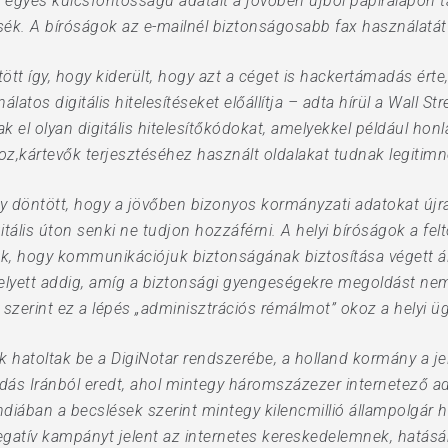
 egyes kulcsfontosságú adatait a jövőben újból papíralapon tá
. A bíróságok az e-mailnél biztonságosabb fax használatát 
tt így, hogy kiderült, hogy azt a céget is hackertámadás érte
tos digitális hitelesítéseket előállítja – adta hírül a Wall St
k el olyan digitális hitelesítőkódokat, amelyekkel például honl
z,kártevők terjesztéséhez használt oldalakat tudnak legitimn
y döntött, hogy a jövőben bizonyos kormányzati adatokat ú
itális úton senki ne tudjon hozzáférni. A helyi bíróságok a fel
k, hogy kommunikációjuk biztonságának biztosítása végett á
helyett addig, amíg a biztonsági gyengeségekre megoldást nem 
szerint ez a lépés „adminisztrációs rémálmot” okoz a helyi ü
kik hatoltak be a DigiNotar rendszerébe, a holland kormány a je
adás Iránból eredt, ahol mintegy háromszázezer internetező a
ndiában a becslések szerint mintegy kilencmillió állampolgár 
egatív kampányt jelent az internetes kereskedelemnek, hatásá