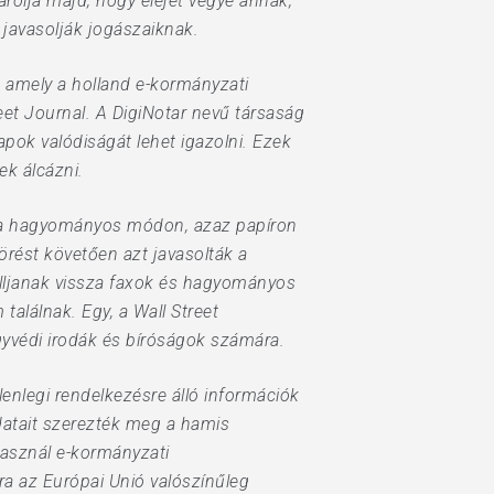
rolja majd, hogy elejét vegye annak,
javasolják jogászaiknak.
, amely a holland e-kormányzati
reet Journal. A DigiNotar nevű társaság
apok valódiságát lehet igazolni. Ezek
ek álcázni.
jra hagyományos módon, azaz papíron
törést követően azt javasolták a
lljanak vissza faxok és hagyományos
találnak. Egy, a Wall Street
gyvédi irodák és bíróságok számára.
lenlegi rendelkezésre álló információk
datait szerezték meg a hamis
használ e-kormányzati
ra az Európai Unió valószínűleg