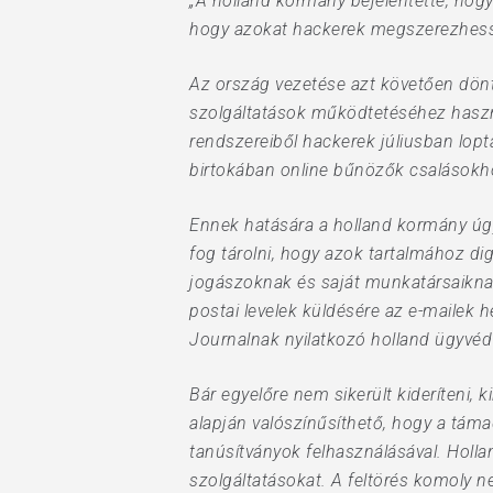
„A holland kormány bejelentette, hogy
hogy azokat hackerek megszerezhessék
Az ország vezetése azt követően döntö
szolgáltatások működtetéséhez használa
rendszereiből hackerek júliusban lopta
birtokában online bűnözők csalásokho
Ennek hatására a holland kormány úg
fog tárolni, hogy azok tartalmához dig
jogászoknak és saját munkatársaikna
postai levelek küldésére az e-mailek 
Journalnak nyilatkozó holland ügyvéd 
Bár egyelőre nem sikerült kideríteni, 
alapján valószínűsíthető, hogy a tám
tanúsítványok felhasználásával. Holla
szolgáltatásokat. A feltörés komoly n