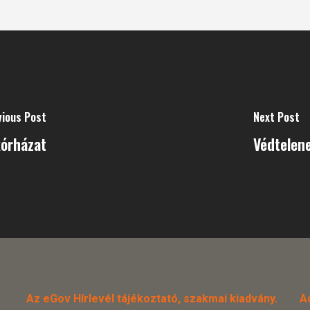
vious Post
Next Post
kórházat
Védtelene
Az eGov Hírlevél tájékoztató, szakmai kiadvány.
A