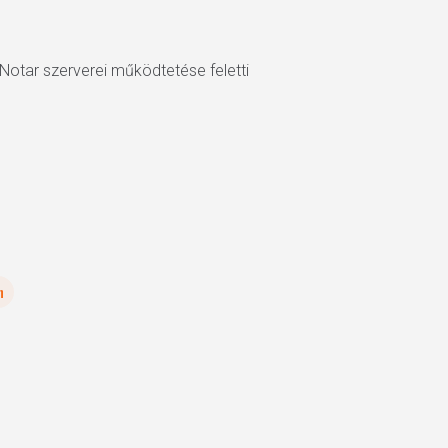
Notar szerverei működtetése feletti
n