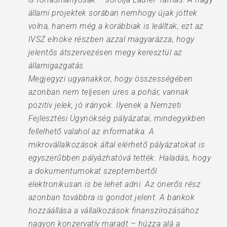
állami projektek sorában nemhogy újak jöttek
volna, hanem még a korábbiak is leálltak; ezt az
IVSZ elnöke részben azzal magyarázza, hogy
jelentős átszervezésen megy keresztül az
államigazgatás.
Megjegyzi ugyanakkor, hogy összességében
azonban nem teljesen üres a pohár, vannak
pozitív jelek, jó irányok. Ilyenek a Nemzeti
Fejlesztési Ügynökség pályázatai, mindegyikben
fellelhető valahol az informatika. A
mikrovállalkozások által elérhető pályázatokat is
egyszerűbben pályázhatóvá tették. Haladás, hogy
a dokumentumokat szeptembertől
elektronikusan is be lehet adni. Az önerős rész
azonban továbbra is gondot jelent. A bankok
hozzáállása a vállalkozások finanszírozásához
nagyon konzervatív maradt – húzza alá a