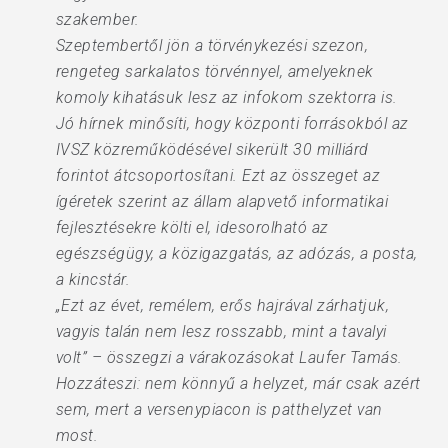
szakember.
Szeptembertől jön a törvénykezési szezon,
rengeteg sarkalatos törvénnyel, amelyeknek
komoly kihatásuk lesz az infokom szektorra is.
Jó hírnek minősíti, hogy központi forrásokból az
IVSZ közreműködésével sikerült 30 milliárd
forintot átcsoportosítani. Ezt az összeget az
ígéretek szerint az állam alapvető informatikai
fejlesztésekre költi el, idesorolható az
egészségügy, a közigazgatás, az adózás, a posta,
a kincstár.
„Ezt az évet, remélem, erős hajrával zárhatjuk,
vagyis talán nem lesz rosszabb, mint a tavalyi
volt” – összegzi a várakozásokat Laufer Tamás.
Hozzáteszi: nem könnyű a helyzet, már csak azért
sem, mert a versenypiacon is patthelyzet van
most.