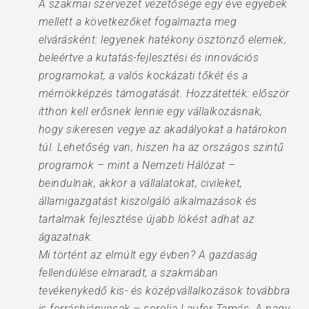
A szakmai szervezet vezetősége egy éve egyebek
mellett a következőket fogalmazta meg
elvárásként: legyenek hatékony ösztönző elemek,
beleértve a kutatás-fejlesztési és innovációs
programokat, a valós kockázati tőkét és a
mérnökképzés támogatását. Hozzátették: először
itthon kell erősnek lennie egy vállalkozásnak,
hogy sikeresen vegye az akadályokat a határokon
túl. Lehetőség van, hiszen ha az országos szintű
programok – mint a Nemzeti Hálózat –
beindulnak, akkor a vállalatokat, civileket,
államigazgatást kiszolgáló alkalmazások és
tartalmak fejlesztése újabb lökést adhat az
ágazatnak.
Mi történt az elmúlt egy évben? A gazdaság
fellendülése elmaradt, a szakmában
tevékenykedő kis- és középvállalkozások továbbra
is forráshiányosak – sorolja Laufer Tamás. A nagy