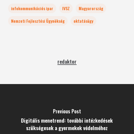
infokommunikációs ipar
IVSZ
Magyarország
Nemzeti Fejlesztési Ügynökség
oktatásügy
redaktor
Previous Post
Digitális menetrend: további intézkedések
szükségesek a gyermekek védelméhez