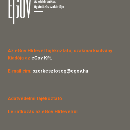
Az eGov Hírlevél tájékoztató, szakmai kiadvány.
Kiadója az
eGov Kft.
E-mail cím:
szerkesztoseg@egov.hu
Adatvédelmi tájékoztató
Leiratkozás az eGov Hírlevélről