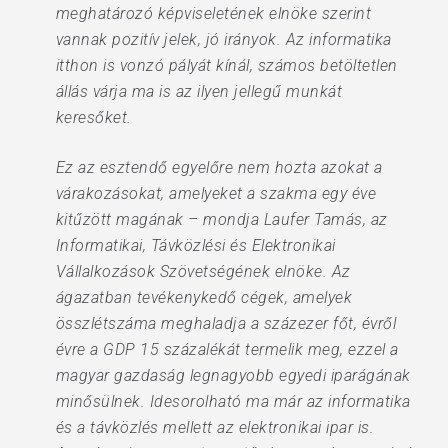
meghatározó képviseletének elnöke szerint
vannak pozitív jelek, jó irányok. Az informatika
itthon is vonzó pályát kínál, számos betöltetlen
állás várja ma is az ilyen jellegű munkát
keresőket.
Ez az esztendő egyelőre nem hozta azokat a
várakozásokat, amelyeket a szakma egy éve
kitűzött magának – mondja Laufer Tamás, az
Informatikai, Távközlési és Elektronikai
Vállalkozások Szövetségének elnöke. Az
ágazatban tevékenykedő cégek, amelyek
összlétszáma meghaladja a százezer főt, évről
évre a GDP 15 százalékát termelik meg, ezzel a
magyar gazdaság legnagyobb egyedi iparágának
minősülnek. Idesorolható ma már az informatika
és a távközlés mellett az elektronikai ipar is.