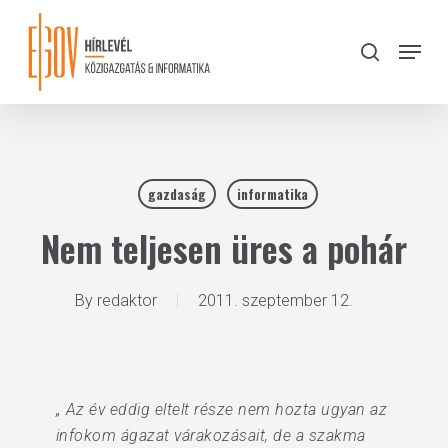
Skip
to
Menu
search
main
Close
content
Menu
gazdaság
informatika
Nem teljesen üres a pohár
By
redaktor
2011. szeptember 12.
„ Az év eddig eltelt része nem hozta ugyan az
infokom ágazat várakozásait, de a szakma