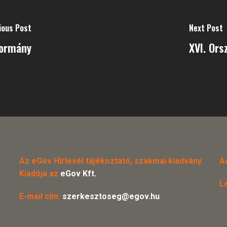
ious Post
Next Post
kormány
XVI. Ors
Az eGov Hírlevél tájékoztató, szakmai kiadvány.
A
Kiadója az
eGov Kft.
L
E-mail cím:
szerkesztoseg@egov.hu