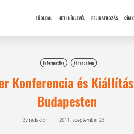
FŐOLDAL
HETI HÍRLEVÉL
FELIRATKOZÁS
CÍMK
informatika
társadalom
er Konferencia és Kiállít
Budapesten
By
redaktor
2011. szeptember 26.