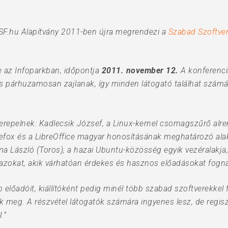
FSF.hu Alapítvány 2011-ben újra megrendezi a
Szabad Szoftver 
e az Infoparkban, időpontja
2011. november 12.
A konferencia
lítás párhuzamosan zajlanak, így minden látogató találhat szá
repelnek: Kadlecsik József, a Linux-kernel csomagszűrő alren
irefox és a LibreOffice magyar honosításának meghatározó alak
ma László (Toros), a hazai Ubuntu-közösség egyik vezéralakja,
 azokat, akik várhatóan érdekes és hasznos előadásokat fogna
előadóit, kiállítóként pedig minél több szabad szoftverekkel f
k meg. A részvétel látogatók számára ingyenes lesz, de regis
.”