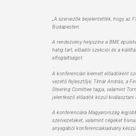
„A szervezők bejelentették, hogy az 
Budapesten.
A rendezvény helyszíne a BME épület
hatig tart, előadói szekciói és a kiál
elfoglaltságot.
…
A konferencián kiemelt előadóként sze
vezető fejlesztője, Tímár András, a F
Steering Comittee tagja, valamint Tor
jelentkező előadók közül kiválasztani
A konferenciára Magyarország legjobb 
szervezeteket, valamint cégeket hívna
anyagából konferenciakiadvány készül