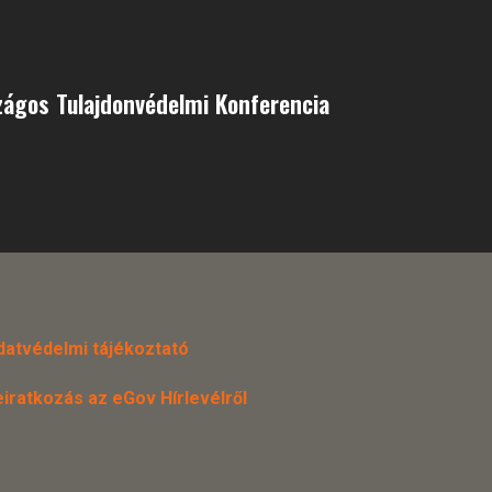
zágos Tulajdonvédelmi Konferencia
datvédelmi tájékoztató
eiratkozás az eGov Hírlevélről