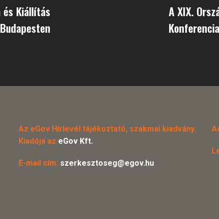
és Kiállítás
A XIX. Orsz
Budapesten
Konferencia
Az eGov Hírlevél tájékoztató, szakmai kiadvány.
A
Kiadója az
eGov Kft.
L
E-mail cím:
szerkesztoseg@egov.hu