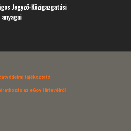
ágos Jegyző-Közigazgatási
 anyagai
datvédelmi tájékoztató
eiratkozás az eGov Hírlevélről