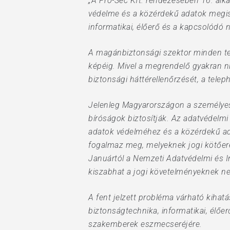
„A Pro-Sec Kft. rendezésében 16. alk
védelme és a közérdekű adatok megism
informatikai, élőerő és a kapcsolódó
A magánbiztonsági szektor minden terü
képéig. Mivel a megrendelő gyakran nin
biztonsági háttérellenőrzését, a teleph
Hit enter to search or ESC to close
Jelenleg Magyarországon a személyes
bíróságok biztosítják. Az adatvédelmi 
adatok védelméhez és a közérdekű ada
fogalmaz meg, melyeknek jogi kötőere
Januártól a Nemzeti Adatvédelmi és In
kiszabhat a jogi követelményeknek ne
A fent jelzett probléma várható kihat
biztonságtechnika, informatikai, élőe
szakemberek eszmecseréjére.