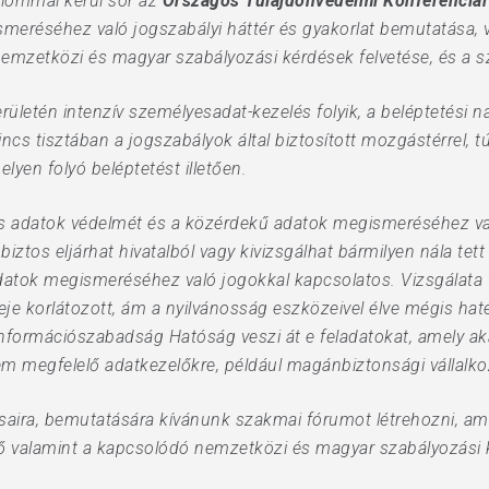
alommal kerül sor az
Országos Tulajdonvédelmi Konferenciá
eréséhez való jogszabályi háttér és gyakorlat bemutatása, v
 nemzetközi és magyar szabályozási kérdések felvetése, és a
letén intenzív személyesadat-kezelés folyik, a beléptetési n
cs tisztában a jogszabályok által biztosított mozgástérrel, tú
elyen folyó beléptetést illetően.
 adatok védelmét és a közérdekű adatok megismeréséhez való
biztos eljárhat hivatalból vagy kivizsgálhat bármilyen nála te
tok megismeréséhez való jogokkal kapcsolatos. Vizsgálata vé
je korlátozott, ám a nyilvánosság eszközeivel élve mégis ha
formációszabadság Hatóság veszi át e feladatokat, amely akár 
m megfelelő adatkezelőkre, például magánbiztonsági vállalko
ásaira, bemutatására kívánunk szakmai fórumot létrehozni, ame
rő valamint a kapcsolódó nemzetközi és magyar szabályozási k