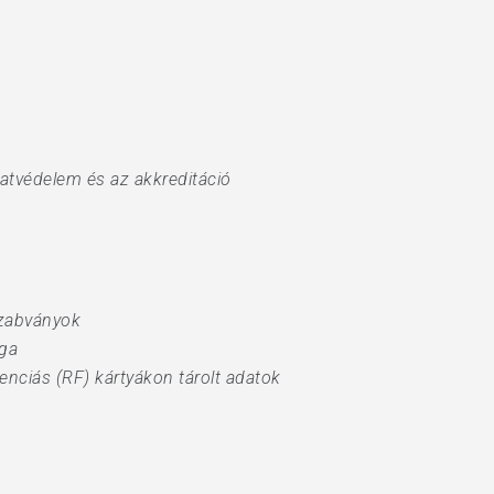
datvédelem és az akkreditáció
szabványok
ága
venciás (RF) kártyákon tárolt adatok