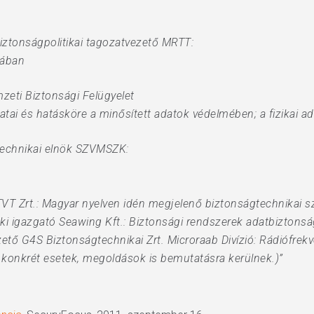
iztonságpolitikai tagozatvezető MRTT:
kában
zeti Biztonsági Felügyelet
atai és hatásköre a minősített adatok védelmében; a fizikai a
gtechnikai elnök SZVMSZK:
 TVT Zrt.: Magyar nyelven idén megjelenő biztonságtechnikai 
ki igazgató Seawing Kft.: Biztonsági rendszerek adatbiztons
zető G4S Biztonságtechnikai Zrt. Microraab Divízió: Rádiófrek
l konkrét esetek, megoldások is bemutatásra kerülnek.)”