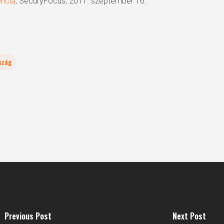
encia
, SecuryFocus, 2011. szeptember 16.
szág
Previous Post
Next Post