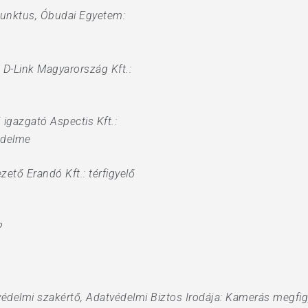
junktus, Óbudai Egyetem:
 D-Link Magyarország Kft.:
igazgató Aspectis Kft.:
édelme
ető Erandó Kft.: térfigyelő
?
atvédelmi szakértő, Adatvédelmi Biztos Irodája: Kamerás megf