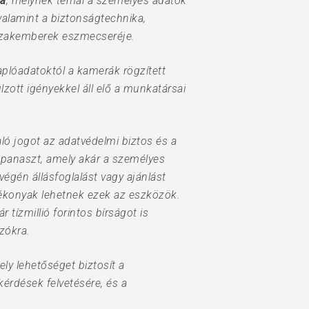
ra
, melynek témái a személyes adatok
alamint a biztonságtechnika,
 szakemberek eszmecseréje.
aplóadatoktól a kamerák rögzített
lzott igényekkel áll elő a munkatársai
 jogot az adatvédelmi biztos és a
tt panaszt, amely akár a személyes
gén állásfoglalást vagy ajánlást
tékonyak lehetnek ezek az eszközök.
tízmillió forintos bírságot is
zókra.
ly lehetőséget biztosít a
érdések felvetésére, és a