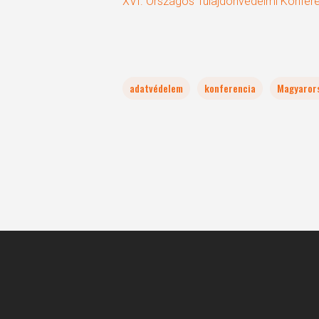
XVI. Országos Tulajdonvédelmi Konfer
adatvédelem
konferencia
Magyaror