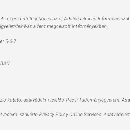
ek megszüntetéséből és az új Adatvédelmi és Információsza
figyelemfelhívás a fent megcélzott intézményekben,
er 5-6-7.
GBAN
szló kutató, adatvédelmi felelős, Pécsi Tudományegyetem: Ad
atvédelmi szakértő Privacy Policy Online Services: Adatvédel