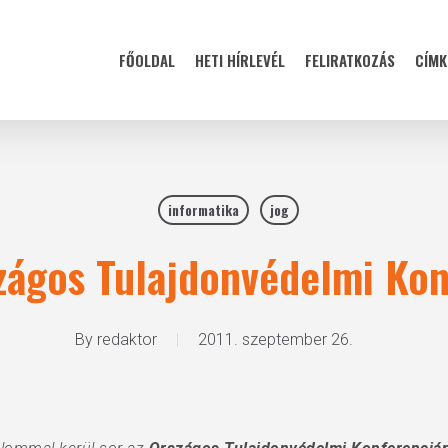
FŐOLDAL
HETI HÍRLEVÉL
FELIRATKOZÁS
CÍMK
informatika
jog
szágos Tulajdonvédelmi Kon
By
redaktor
2011. szeptember 26.