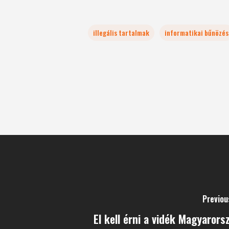
illegális tartalmak
informatikai bűnözés
Previou
El kell érni a vidék Magyarors