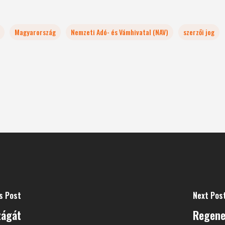
Magyarország
Nemzeti Adó- és Vámhivatal (NAV)
szerzői jog
s Post
Next Pos
zágát
Regene