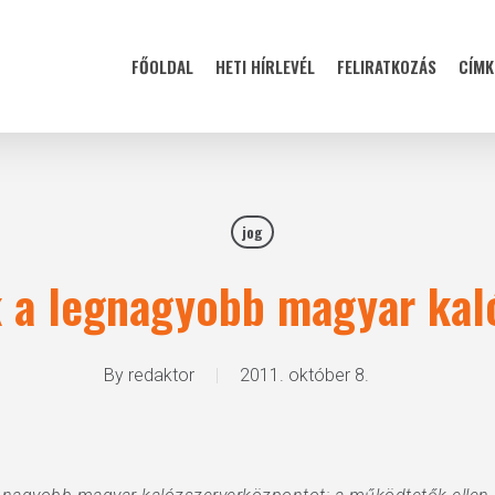
FŐOLDAL
HETI HÍRLEVÉL
FELIRATKOZÁS
CÍMK
jog
 a legnagyobb magyar kal
By
redaktor
2011. október 8.