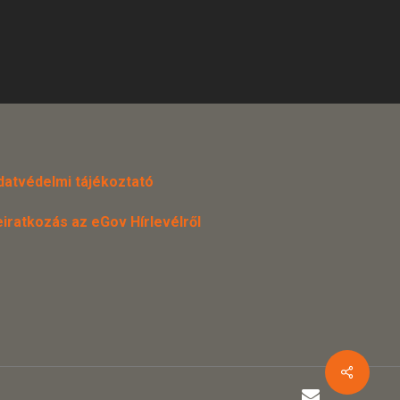
datvédelmi tájékoztató
eiratkozás az eGov Hírlevélről
email