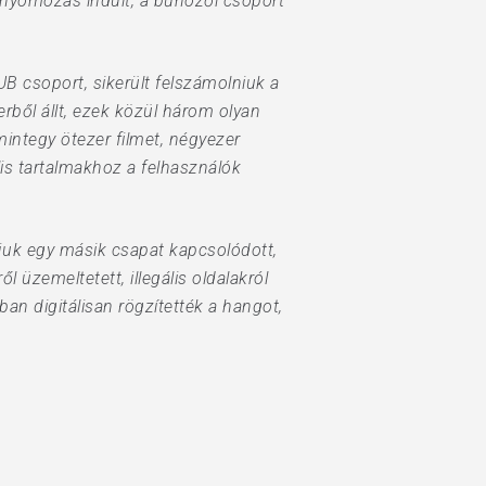
 nyomozás indult, a bűnözői csoport
 csoport, sikerült felszámolniuk a
rből állt, ezek közül három olyan
 mintegy ötezer filmet, négyezer
lis tartalmakhoz a felhasználók
zájuk egy másik csapat kapcsolódott,
 üzemeltetett, illegális oldalakról
n digitálisan rögzítették a hangot,