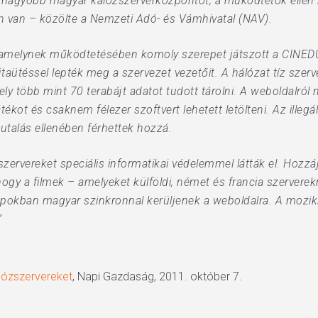
egnagyobb magyar kalózszerverközpontot; a működtetők ellen
ban van – közölte a Nemzeti Adó- és Vámhivatal (NAV).
 amelynek működtetésében komoly szerepet játszott a CINEDUB
aütéssel lepték meg a szervezet vezetőit. A hálózat tíz szerve
mely több mint 70 terabájt adatot tudott tárolni. A weboldalról
kot és csaknem félezer szoftvert lehetett letölteni. Az illegá
utalás ellenében férhettek hozzá.
 szervereket speciális informatikai védelemmel látták el. Hoz
gy a filmek – amelyeket külföldi, német és francia szerverekről
pokban magyar szinkronnal kerüljenek a weboldalra. A mozikba
”
lózszervereket
, Napi Gazdaság, 2011. október 7.