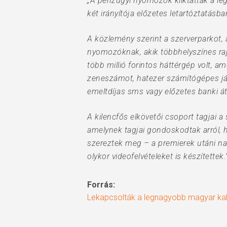
„A pénzügyi nyomozók kiiktatták a l
két irányítója előzetes letartóztatás
A közlemény szerint a szerverparkot,
nyomozóknak, akik többhelyszínes rajt
több millió forintos háttérgép volt, a
zeneszámot, hatezer számítógépes játé
emeltdíjas sms vagy előzetes banki át
A kilencfős elkövetői csoport tagjai a
amelynek tagjai gondoskodtak arról, ho
szereztek meg – a premierek utáni na
olykor videofelvételeket is készítettek.
Forrás:
Lekapcsolták a legnagyobb magyar ka