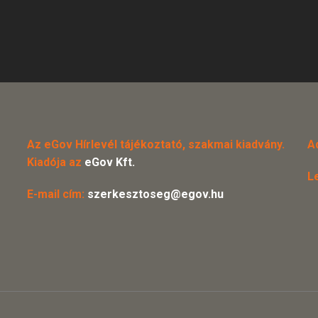
Az eGov Hírlevél tájékoztató, szakmai kiadvány.
A
Kiadója az
eGov Kft.
L
E-mail cím:
szerkesztoseg@egov.hu