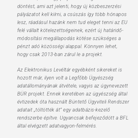
döntést, ami azt jelenti, hogy új közbeszerzési
pályázatot kell kiírni, a csúszás így több hónapos
lesz, ráadásul hazánk nem tud eleget tenni az EU
felé vállalt kötelezettségeinek, ezért új határidő-
módosítási megállapodás kötése szükséges a
pénzt adó közösségi alappal. Könnyen lehet,
hogy csak 2013-ban zárul le a projekt.
Az Elektronikus Levéltár egyébként sikereket is
hozott már, ilyen volt a Legfőbb Ügyészség
adatállományának átvétele, vagyis az úgynevezett
BÜR projekt. Ennek keretében az ügyészség által
évtizedek óta használt Büntető Ügyviteli Rendszer
adatait „töltötték át” egy adatbázis-kezelő
rendszerbe építve. Ugyancsak befejeződött a BFL
által elvégzett adatvagyon-felmérés.