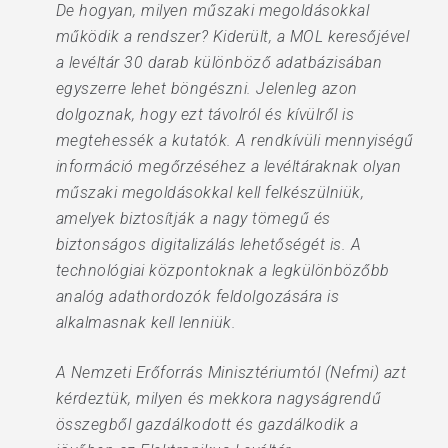
De hogyan, milyen műszaki megoldásokkal
működik a rendszer? Kiderült, a MOL keresőjével
a levéltár 30 darab különböző adatbázisában
egyszerre lehet böngészni. Jelenleg azon
dolgoznak, hogy ezt távolról és kívülről is
megtehessék a kutatók. A rendkívüli mennyiségű
információ megőrzéséhez a levéltáraknak olyan
műszaki megoldásokkal kell felkészülniük,
amelyek biztosítják a nagy tömegű és
biztonságos digitalizálás lehetőségét is. A
technológiai központoknak a legkülönbözőbb
analóg adathordozók feldolgozására is
alkalmasnak kell lenniük.
A Nemzeti Erőforrás Minisztériumtól (Nefmi) azt
kérdeztük, milyen és mekkora nagyságrendű
összegből gazdálkodott és gazdálkodik a