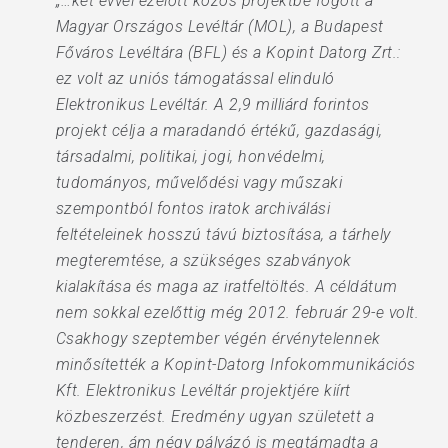
„…két évvel ezelőtt közös projektbe fogott a
Magyar Országos Levéltár (MOL), a Budapest
Főváros Levéltára (BFL) és a Kopint Datorg Zrt.:
ez volt az uniós támogatással elinduló
Elektronikus Levéltár. A 2,9 milliárd forintos
projekt célja a maradandó értékű, gazdasági,
társadalmi, politikai, jogi, honvédelmi,
tudományos, művelődési vagy műszaki
szempontból fontos iratok archiválási
feltételeinek hosszú távú biztosítása, a tárhely
megteremtése, a szükséges szabványok
kialakítása és maga az iratfeltöltés. A céldátum
nem sokkal ezelőttig még 2012. február 29-e volt.
Csakhogy szeptember végén érvénytelennek
minősítették a Kopint-Datorg Infokommunikációs
Kft. Elektronikus Levéltár projektjére kiírt
közbeszerzést. Eredmény ugyan született a
tenderen, ám négy pályázó is megtámadta a