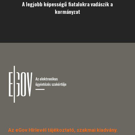
A legjobb képességű fiatalokra vadászik a
kormányzat
Az eGov Hírlevél tájékoztató, szakmai kiadvány.