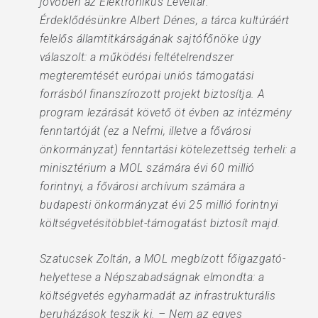
jövőben az Elektronikus Levéltár.
Érdeklődésünkre Albert Dénes, a tárca kultúráért
felelős államtitkárságának sajtófőnöke úgy
válaszolt: a működési feltételrendszer
megteremtését európai uniós támogatási
forrásból finanszírozott projekt biztosítja. A
program lezárását követő öt évben az intézmény
fenntartóját (ez a Nefmi, illetve a fővárosi
önkormányzat) fenntartási kötelezettség terheli: a
minisztérium a MOL számára évi 60 millió
forintnyi, a fővárosi archívum számára a
budapesti önkormányzat évi 25 millió forintnyi
költségvetésitöbblet-támogatást biztosít majd.
Szatucsek Zoltán, a MOL megbízott főigazgató-
helyettese a Népszabadságnak elmondta: a
költségvetés egyharmadát az infrastrukturális
beruházások teszik ki. – Nem az egyes