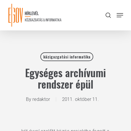
Skip
to
Menu
search
main
Close
content
Menu
közigazgatási informatika
Egységes archívumi
rendszer épül
By
redaktor
2011. október 11.