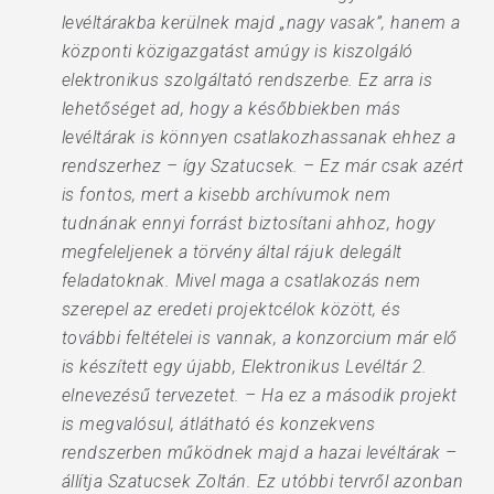
levéltárakba kerülnek majd „nagy vasak”, hanem a
központi közigazgatást amúgy is kiszolgáló
elektronikus szolgáltató rendszerbe. Ez arra is
lehetőséget ad, hogy a későbbiekben más
levéltárak is könnyen csatlakozhassanak ehhez a
rendszerhez – így Szatucsek. – Ez már csak azért
is fontos, mert a kisebb archívumok nem
tudnának ennyi forrást biztosítani ahhoz, hogy
megfeleljenek a törvény által rájuk delegált
feladatoknak. Mivel maga a csatlakozás nem
szerepel az eredeti projektcélok között, és
további feltételei is vannak, a konzorcium már elő
is készített egy újabb, Elektronikus Levéltár 2.
elnevezésű tervezetet. – Ha ez a második projekt
is megvalósul, átlátható és konzekvens
rendszerben működnek majd a hazai levéltárak –
állítja Szatucsek Zoltán. Ez utóbbi tervről azonban