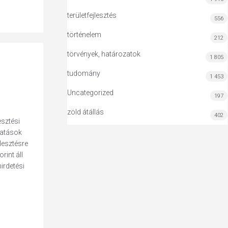
területfejlesztés
556
történelem
212
törvények, határozatok
1 805
tudomány
1 453
Uncategorized
197
zöld átállás
402
esztési
gatások
lesztésre
rint áll
irdetési