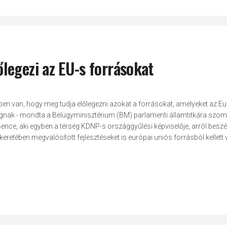
legezi az EU-s forrásokat
n van, hogy meg tudja előlegezni azokat a forrásokat, amelyeket az Eu
zágnak - mondta a Belügyminisztérium (BM) parlamenti államtitkára szom
nce, aki egyben a térség KDNP-s országgyűlési képviselője, arról beszé
keretében megvalósított fejlesztéseket is európai uniós forrásból kellett 