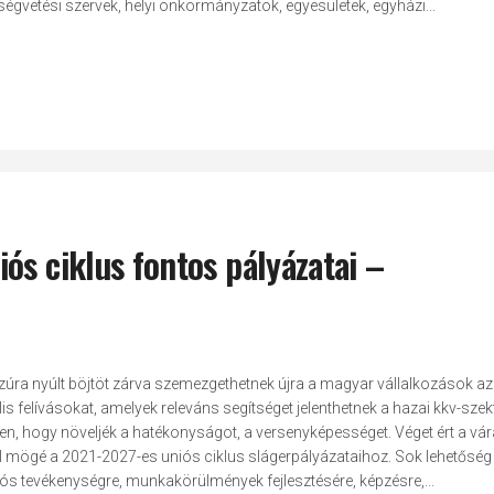
ségvetési szervek, helyi önkormányzatok, egyesületek, egyházi...
ós ciklus fontos pályázatai –
szúra nyúlt böjtöt zárva szemezgethetnek újra a magyar vállalkozások az
is felívásokat, amelyek releváns segítséget jelenthetnek a hazai kkv-sze
en, hogy növeljék a hatékonyságot, a versenyképességet. Véget ért a vá
l mögé a 2021-2027-es uniós ciklus slágerpályázataihoz. Sok lehetőség
iós tevékenységre, munkakörülmények fejlesztésére, képzésre,...