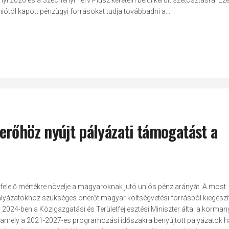
i 2020 és a Széchenyi Terv Plusz keretein belül került szétosztásra. Eze
iótól kapott pénzügyi forrásokat tudja továbbadni a...
erőhöz nyújt pályázati támogatást a
lelő mértékre növelje a magyaroknak jutó uniós pénz arányát. A most
pályázatokhoz szükséges önerőt magyar költségvetési forrásból kiegészí
 2024-ben a Közigazgatási és Területfejlesztési Miniszter által a korman
, amely a 2021-2027-es programozási időszakra benyújtott pályázatok h