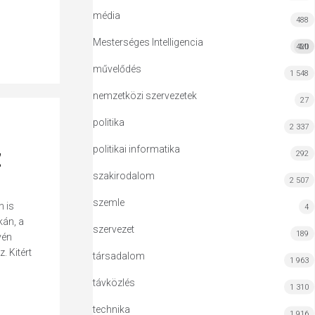
média
488
Mesterséges Intelligencia
420
MI
művelődés
1 548
nemzetközi szervezetek
27
politika
2 337
z
politikai informatika
292
szakirodalom
2 507
szemle
n is
4
kán, a
szervezet
189
vén
. Kitért
társadalom
1 963
távközlés
1 310
technika
1 916