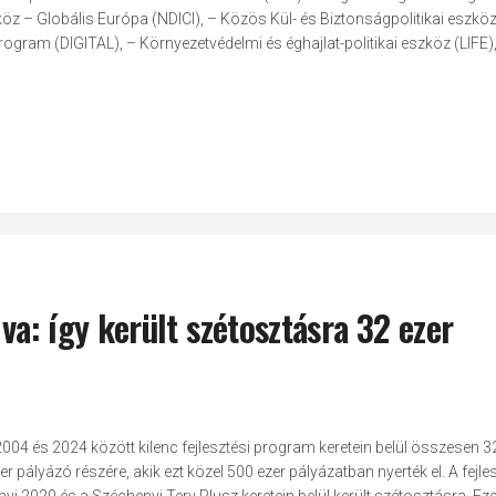
 – Globális Európa (NDICI), – Közös Kül- és Biztonságpolitikai eszköz
ogram (DIGITAL), – Környezetvédelmi és éghajlat-politikai eszköz (LIFE)
lva: így került szétosztásra 32 ezer
004 és 2024 között kilenc fejlesztési program keretein belül összesen 3
er pályázó részére, akik ezt közel 500 ezer pályázatban nyerték el. A fejle