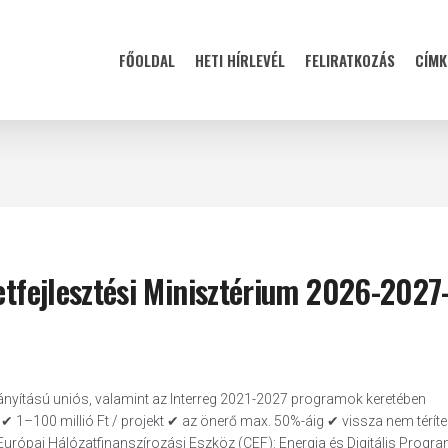
FŐOLDAL
HETI HÍRLEVÉL
FELIRATKOZÁS
CÍMK
letfejlesztési Minisztérium 2026-2027
rányítású uniós, valamint az Interreg 2021-2027 programok keretében
 1–100 millió Ft / projekt ✔ az önerő max. 50%-áig ✔ vissza nem térít
urópai Hálózatfinanszírozási Eszköz (CEF): Energia és Digitális Progr