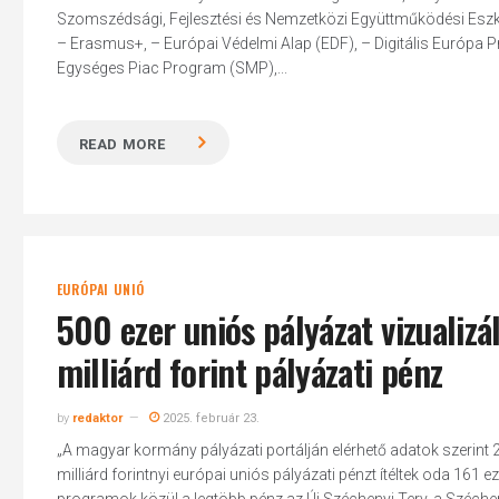
Szomszédsági, Fejlesztési és Nemzetközi Együttműködési Eszköz
– Erasmus+, – Európai Védelmi Alap (EDF), – Digitális Európa Pr
Egységes Piac Program (SMP),...
READ MORE
EURÓPAI UNIÓ
500 ezer uniós pályázat vizualizá
milliárd forint pályázati pénz
by
redaktor
2025. február 23.
Hit enter to search or ESC to close
„A magyar kormány pályázati portálján elérhető adatok szerint 2
milliárd forintnyi európai uniós pályázati pénzt ítéltek oda 161 ez