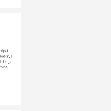
rópai
baton, a
lt, hogy
volna