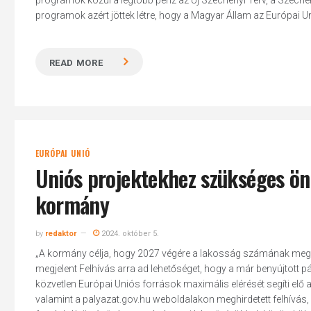
programok közül a legtöbb pénz az Új Széchenyi Terv, a Szécheny
programok azért jöttek létre, hogy a Magyar Állam az Európai Un
READ MORE
EURÓPAI UNIÓ
Uniós projektekhez szükséges ön
kormány
by
redaktor
2024. október 5.
„A kormány célja, hogy 2027 végére a lakosság számának megfe
megjelent Felhívás arra ad lehetőséget, hogy a már benyújtott 
közvetlen Európai Uniós források maximális elérését segíti elő a
valamint a palyazat.gov.hu weboldalakon meghirdetett felhívás