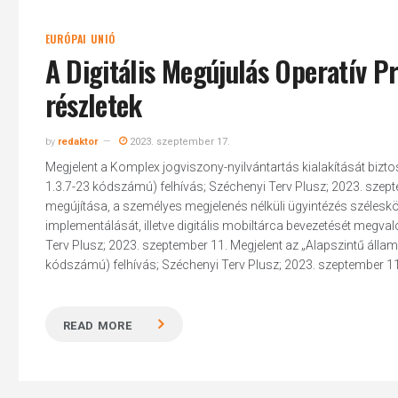
EURÓPAI UNIÓ
A Digitális Megújulás Operatív P
részletek
by
redaktor
2023. szeptember 17.
Megjelent a Komplex jogviszony-nyilvántartás kialakítását bizt
1.3.7-23 kódszámú) felhívás; Széchenyi Terv Plusz; 2023. szept
megújítása, a személyes megjelenés nélküli ügyintézés szélesk
implementálását, illetve digitális mobiltárca bevezetését megva
Terv Plusz; 2023. szeptember 11. Megjelent az „Alapszintű állam
kódszámú) felhívás; Széchenyi Terv Plusz; 2023. szeptember 11. 
READ MORE