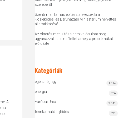
k a
szerepéről
Szentirmai Tamás építészt nevezték ki a
Közlekedési és Beruházási Minisztérium helyettes
államtitkárává
Az oktatás megújítása nem valósulhat meg
ugyanazzal a szemlélettel, amely a problémákat
előidézte
Kategóriák
egészségügy
1 114
energia
706
Európai Unió
tse. A
2 141
y.hu
fenntartható fejlődés
azai
721