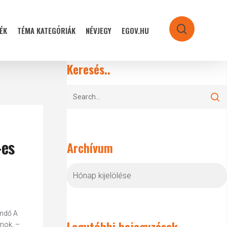
ÉK
TÉMA KATEGÓRIÁK
NÉVJEGY
EGOV.HU
search
Keresés..
-es
Archívum
Archívum
endő A
Legutóbbi bejegyzések
amok, –