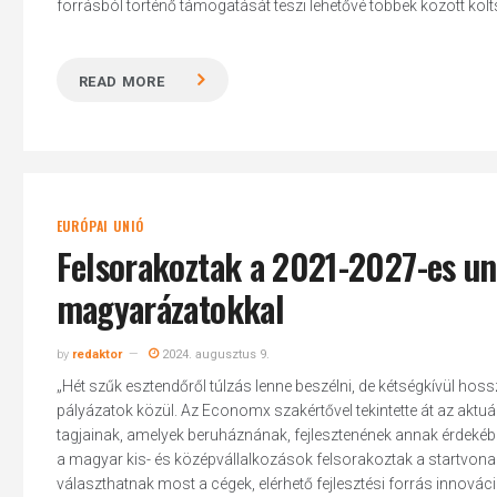
forrásból történő támogatását teszi lehetővé többek között költ
READ MORE
EURÓPAI UNIÓ
Felsorakoztak a 2021-2027-es uni
magyarázatokkal
by
redaktor
2024. augusztus 9.
„Hét szűk esztendőről túlzás lenne beszélni, de kétségkívül hos
pályázatok közül. Az Economx szakértővel tekintette át az aktuál
tagjainak, amelyek beruháznának, fejlesztenének annak érdekéb
a magyar kis- és középvállalkozások felsorakoztak a startvona
választhatnak most a cégek, elérhető fejlesztési forrás innovác