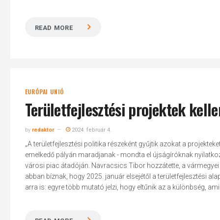
READ MORE
EURÓPAI UNIÓ
Területfejlesztési projektek kel
by
redaktor
2024. február 4.
„A területfejlesztési politika részeként gyűjtik azokat a projek
emelkedő pályán maradjanak - mondta el újságíróknak nyilatkozv
városi piac átadóján. Navracsics Tibor hozzátette, a vármegyei 
abban bíznak, hogy 2025. január elsejétől a területfejlesztési ala
arra is: egyre több mutató jelzi, hogy eltűnik az a különbség, am