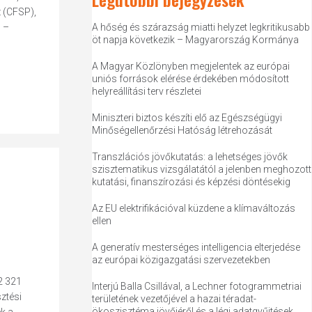
 (CFSP),
, –
A hőség és szárazság miatti helyzet legkritikusabb
öt napja következik – Magyarország Kormánya
A Magyar Közlönyben megjelentek az európai
uniós források elérése érdekében módosított
helyreállítási terv részletei
Miniszteri biztos készíti elő az Egészségügyi
Minőségellenőrzési Hatóság létrehozását
Transzlációs jövőkutatás: a lehetséges jövők
szisztematikus vizsgálatától a jelenben meghozott
kutatási, finanszírozási és képzési döntésekig
Az EU elektrifikációval küzdene a klímaváltozás
ellen
A generatív mesterséges intelligencia elterjedése
az európai közigazgatási szervezetekben
2 321
Interjú Balla Csillával, a Lechner fotogrammetriai
sztési
területének vezetőjével a hazai téradat-
ökoszisztéma jövőjéről és a légi adatgyűjtések