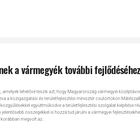
lenek a vármegyék további fejlődéséhe
teket, amelyek lehetővé teszik azt, hogy Magyarország vármegyéi középtávo
a a közigazgatási és területfejlesztési miniszter csütörtökön Mátészal
közgyűlésekkel együttműködve a területfejlesztési szolgálat kiépítése ré
p jelentősebb összegekkel is hozzá tud járulni a vármegyei fejlesztésekhez
i korábban megvolt az...