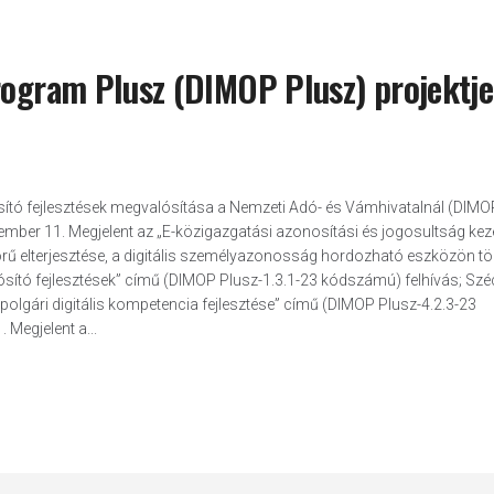
rogram Plusz (DIMOP Plusz) projektje
osító fejlesztések megvalósítása a Nemzeti Adó- és Vámhivatalnál (DIMO
ember 11. Megjelent az „E-közigazgatási azonosítási és jogosultság kez
örű elterjesztése, a digitális személyazonosság hordozható eszközön tö
lósító fejlesztések” című (DIMOP Plusz-1.3.1-23 kódszámú) felhívás; Szé
polgári digitális kompetencia fejlesztése” című (DIMOP Plusz-4.2.3-23
Megjelent a...