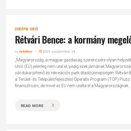
EURÓPAI UNIÓ
Rétvári Bence: a kormány megelő
by
redaktor
2023. szeptember 24.
„Magyarország, a magyar gazdaság szerencsére olyan helyzetbe
Unió (EU) jelenleg nem utal el, pedig ezek járnának Magyarors
vácdukai pihenő és rekreációs park átadóünnepségén. Rétvári Be
a Terület- és Településfejlesztési Operatív Program (TOP) Plusz 
finanszírozni, de mivel az EU nem utalta el a Magyarországnak...
READ MORE