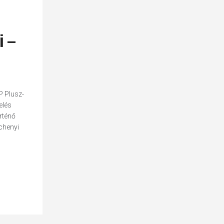
i –
P Plusz-
elés
rténő
chenyi