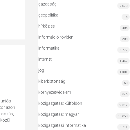
gazdaság
7 020
geopolitika
16
hírközlés
406
információ röviden
203
informatika
3 779
Internet
1 449
jog
1 801
kiberbiztonság
60
környezetvédelem
326
 uniós
közigazgatás: külföldön
2 319
ktor azon
rakozás,
közigazgatás: magyar
10 650
 közül
közigazgatási informatika
5 781