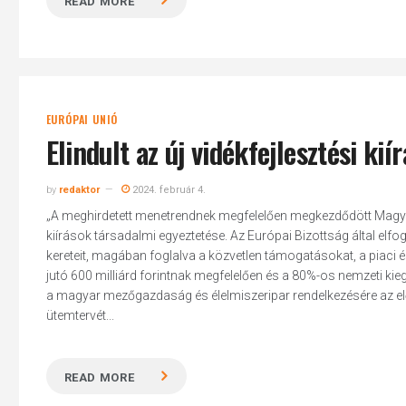
READ MORE
EURÓPAI UNIÓ
Elindult az új vidékfejlesztési ki
by
redaktor
2024. február 4.
„A meghirdetett menetrendnek megfelelően megkezdődött Magyaror
kiírások társadalmi egyeztetése. Az Európai Bizottság által 
kereteit, magában foglalva a közvetlen támogatásokat, a piaci és
jutó 600 milliárd forintnak megfelelően és a 80%-os nemzeti ki
a magyar mezőgazdaság és élelmiszeripar rendelkezésére az előtt
ütemtervét...
READ MORE