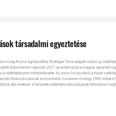
írások társadalmi egyeztetése
szág Közös Agrárpolitika Stratégiai Terve alapján induló új vidékfejl
elfogadott dokumentum egészen 2027-ig tartalmazza a magyar agrártámo
 a vidékfejlesztési intézkedéseket. Az uniós forrásokból a hazai vidékfej
egészítő finanszírozásnak köszönhetőn összesen mintegy 2900 milliárd fo
ünk álló években. A tervezett vidékfejlesztési pályázati felhívások megh