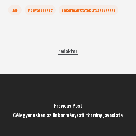
LMP
Magyarország
önkormányzatok átszervezése
redaktor
Previous Post
Célegyenesben az önkormányzati törvény javaslata