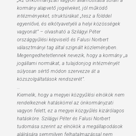
„Az önkormányzati vagyon államosítása során a
kormány alapvető jogelveket, jól működő
intézményeket, struktúrákat „tesz a földdel
egyenlővé, és elkótyavetyéli a helyi közösségek
vagyonát” – olvasható a Szilágyi Péter
országgyűlési képviselő és Falusi Norbert
választmányi tag által szignált közleményben.
Megengedhetetlennek nevezik, hogy a kormány „a
jogállami normákat, a tulajdonjog intézményét
súlyosan sértő módon szervezze át a
közszolgáltatások rendszerét”.
…
Kiemelik, hogy a megyei közgyűlési elnökök nem
rendelkeznek hatáskörrel az önkormányzati
vagyon felett, ez a megyei közgyűlés kizárólagos
hatásköre. Szilágyi Péter és Falusi Norbert
tudomása szerint az elnökök a megállapodások
aláírására semmilyen felhatalmazással nem