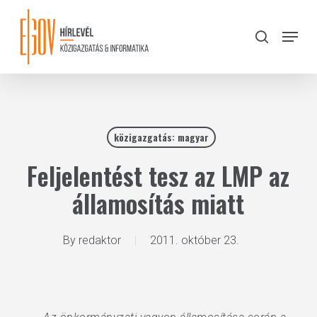
Skip
to
Menu
search
main
Close
content
Menu
közigazgatás: magyar
Feljelentést tesz az LMP az
államosítás miatt
By
redaktor
2011. október 23.