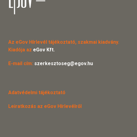
Az eGov Hírlevél tájékoztató, szakmai kiadvány.
Kiadója az
eGov Kft.
E-mail cím:
szerkesztoseg@egov.hu
Adatvédelmi tájékoztató
Leiratkozás az eGov Hírlevélről