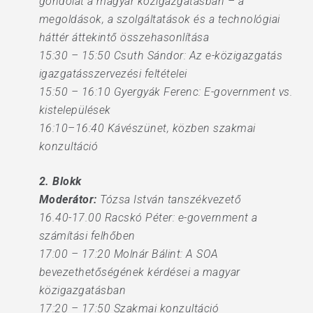
gondolat a magyar közigazgatásban – a
megoldások, a szolgáltatások és a technológiai
háttér áttekintő összehasonlítása
15:30 – 15:50 Csuth Sándor: Az e-közigazgatás
igazgatásszervezési feltételei
15:50 – 16:10 Gyergyák Ferenc: E-government vs.
kistelepülések
16:10–16:40 Kávészünet, közben szakmai
konzultáció
2. Blokk
Moderátor:
Tózsa István tanszékvezető
16.40-17.00 Racskó Péter: e-government a
számítási felhőben
17:00 – 17:20 Molnár Bálint: A SOA
bevezethetőségének kérdései a magyar
közigazgatásban
17:20 – 17:50 Szakmai konzultáció