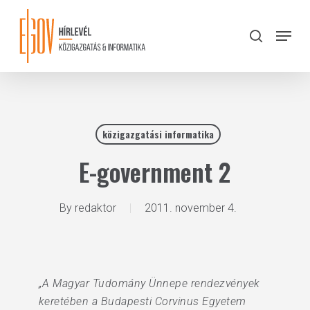
Skip
to
Menu
search
main
Close
content
Menu
közigazgatási informatika
E-government 2
By
redaktor
2011. november 4.
„A Magyar Tudomány Ünnepe rendezvények
keretében a Budapesti Corvinus Egyetem