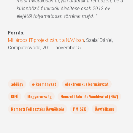
most hivatalosan ugyan átadták a rendszert, de a
különböző funkciók élesítése csak 2012 év
elejétől folyamatosan történik majd. ”
Forrás:
Milliárdos IT-projekt zárult a NAV-ban
, Szalai Dániel,
Computerworld, 2011. november 5.
adóügy
e-kormányzat
elektronikus kormányzat
KIFÜ
Magyarország
Nemzeti Adó- és Vámhivatal (NAV)
Nemzeti Fejlesztési Ügynökség
PMISZK
Ügyfélkapu