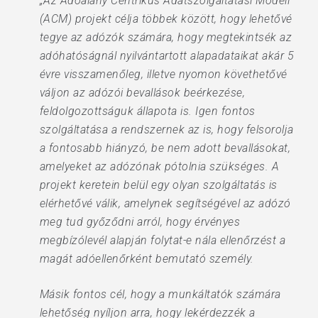
„Az Adóalany Centrikus Adatszolgáltatási Modell
(ACM) projekt célja többek között, hogy lehetővé
tegye az adózók számára, hogy megtekintsék az
adóhatóságnál nyilvántartott alapadataikat akár 5
évre visszamenőleg, illetve nyomon követhetővé
váljon az adózói bevallások beérkezése,
feldolgozottságuk állapota is. Igen fontos
szolgáltatása a rendszernek az is, hogy felsorolja
a fontosabb hiányzó, be nem adott bevallásokat,
amelyeket az adózónak pótolnia szükséges. A
projekt keretein belül egy olyan szolgáltatás is
elérhetővé válik, amelynek segítségével az adózó
meg tud győződni arról, hogy érvényes
megbízólevél alapján folytat-e nála ellenőrzést a
magát adóellenőrként bemutató személy.
Másik fontos cél, hogy a munkáltatók számára
lehetőség nyíljon arra, hogy lekérdezzék a