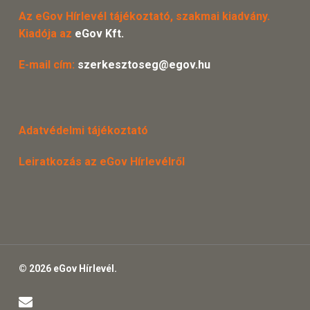
Az eGov Hírlevél tájékoztató, szakmai kiadvány.
Kiadója az
eGov Kft.
E-mail cím:
szerkesztoseg@egov.hu
Adatvédelmi tájékoztató
Leiratkozás az eGov Hírlevélről
© 2026 eGov Hírlevél.
email