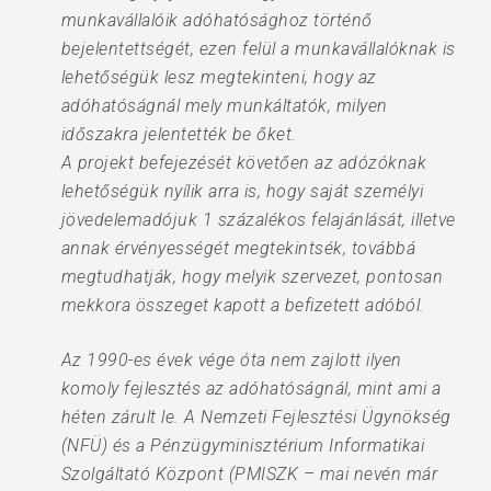
munkavállalóik adóhatósághoz történő
bejelentettségét, ezen felül a munkavállalóknak is
lehetőségük lesz megtekinteni, hogy az
adóhatóságnál mely munkáltatók, milyen
időszakra jelentették be őket.
A projekt befejezését követően az adózóknak
lehetőségük nyílik arra is, hogy saját személyi
jövedelemadójuk 1 százalékos felajánlását, illetve
annak érvényességét megtekintsék, továbbá
megtudhatják, hogy melyik szervezet, pontosan
mekkora összeget kapott a befizetett adóból.
Az 1990-es évek vége óta nem zajlott ilyen
komoly fejlesztés az adóhatóságnál, mint ami a
héten zárult le. A Nemzeti Fejlesztési Ügynökség
(NFÜ) és a Pénzügyminisztérium Informatikai
Szolgáltató Központ (PMISZK – mai nevén már