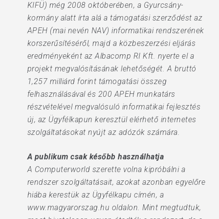
KIFÜ) még 2008 októberében, a Gyurcsány-
kormány alatt írta alá a támogatási szerződést az
APEH (mai nevén NAV) informatikai rendszerének
korszerűsítéséről, majd a közbeszerzési eljárás
eredményeként az Albacomp RI Kft. nyerte el a
projekt megvalósításának lehetőségét. A bruttó
1,257 milliárd forint támogatási összeg
felhasználásával és 200 APEH munkatárs
részvételével megvalósuló informatikai fejlesztés
új, az Ügyfélkapun keresztül elérhető internetes
szolgáltatásokat nyújt az adózók számára.
A publikum csak később használhatja
A Computerworld szerette volna kipróbálni a
rendszer szolgáltatásait, azokat azonban egyelőre
hiába kerestük az Ügyfélkapu címén, a
www.magyarorszag.hu oldalon. Mint megtudtuk,