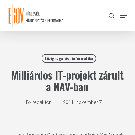
Skip
to
Menu
search
main
Close
content
Menu
közigazgatási informatika
Milliárdos IT-projekt zárult
a NAV-ban
By
redaktor
2011. november 7.