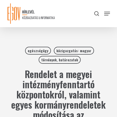
Skip
to
Menu
search
main
Close
content
Menu
egészségügy
közigazgatás: magyar
törvények, határozatok
Rendelet a megyei
intézményfenntartó
központokról, valamint
egyes kormányrendeletek
módosítása az