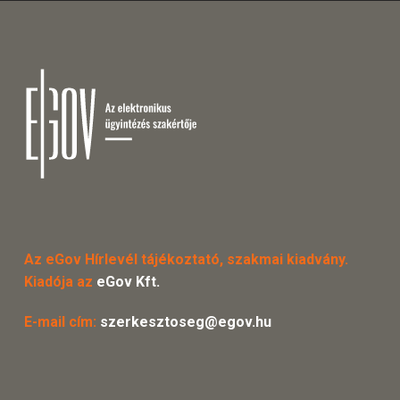
Az eGov Hírlevél tájékoztató, szakmai kiadvány.
Kiadója az
eGov Kft.
E-mail cím:
szerkesztoseg@egov.hu