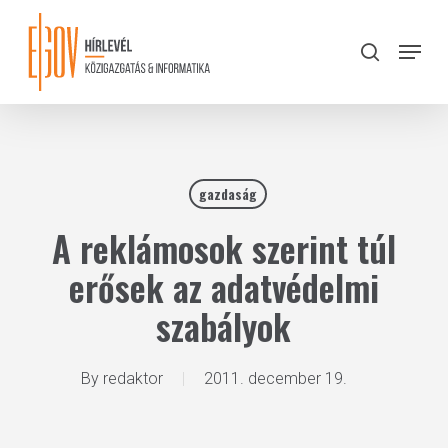
Skip
to
Menu
search
main
Close
content
Menu
gazdaság
A reklámosok szerint túl
erősek az adatvédelmi
szabályok
By
redaktor
2011. december 19.