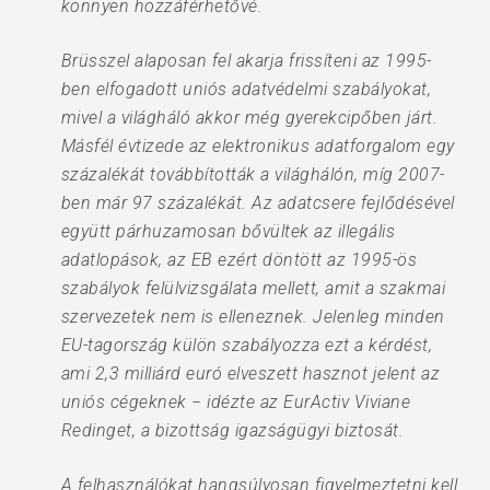
könnyen hozzáférhetővé.
Brüsszel alaposan fel akarja frissíteni az 1995-
ben elfogadott uniós adatvédelmi szabályokat,
mivel a világháló akkor még gyerekcipőben járt.
Másfél évtizede az elektronikus adatforgalom egy
százalékát továbbították a világhálón, míg 2007-
ben már 97 százalékát. Az adatcsere fejlődésével
együtt párhuzamosan bővültek az illegális
adatlopások, az EB ezért döntött az 1995-ös
szabályok felülvizsgálata mellett, amit a szakmai
szervezetek nem is elleneznek. Jelenleg minden
EU-tagország külön szabályozza ezt a kérdést,
ami 2,3 milliárd euró elveszett hasznot jelent az
uniós cégeknek − idézte az EurActiv Viviane
Redinget, a bizottság igazságügyi biztosát.
A felhasználókat hangsúlyosan figyelmeztetni kell