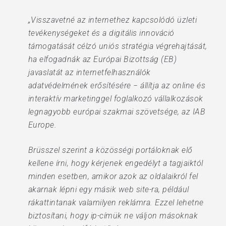
„Visszavetné az internethez kapcsolódó üzleti
tevékenységeket és a digitális innováció
támogatását célzó uniós stratégia végrehajtását,
ha elfogadnák az Európai Bizottság (EB)
javaslatát az internetfelhasználók
adatvédelmének erősítésére − állítja az online és
interaktív marketinggel foglalkozó vállalkozások
legnagyobb európai szakmai szövetsége, az IAB
Europe.
Brüsszel szerint a közösségi portáloknak elő
kellene írni, hogy kérjenek engedélyt a tagjaiktól
minden esetben, amikor azok az oldalaikról fel
akarnak lépni egy másik web site-ra, például
rákattintanak valamilyen reklámra. Ezzel lehetne
biztosítani, hogy ip-címük ne váljon másoknak