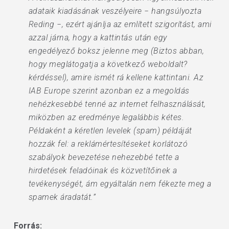
adataik kiadásának veszélyeire − hangsúlyozta
Reding −, ezért ajánlja az említett szigorítást, ami
azzal járna, hogy a kattintás után egy
engedélyező boksz jelenne meg (Biztos abban,
hogy meglátogatja a következő weboldalt?
kérdéssel), amire ismét rá kellene kattintani. Az
IAB Europe szerint azonban ez a megoldás
nehézkesebbé tenné az internet felhasználását,
miközben az eredménye legalábbis kétes.
Példaként a kéretlen levelek (spam) példáját
hozzák fel: a reklámértesítéseket korlátozó
szabályok bevezetése nehezebbé tette a
hirdetések feladóinak és közvetítőinek a
tevékenységét, ám egyáltalán nem fékezte meg a
spamek áradatát.”
Forrás: