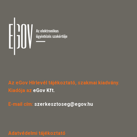
Az eGov Hírlevél tájékoztató, szakmai kiadvány.
Kiadója az
eGov Kft.
E-mail cím:
szerkesztoseg@egov.hu
Adatvédelmi tájékoztató