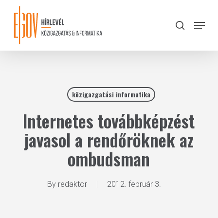
Skip
to
Menu
search
main
Close
content
Menu
közigazgatási informatika
Internetes továbbképzést
javasol a rendőröknek az
ombudsman
By
redaktor
2012. február 3.