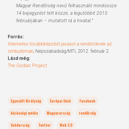
Magyar Rendőrség nevű felhasználó mindössze
14 bejegyzést tett közzé, a legutóbbit 2010
februárjában – mutatott rá a hivatal.”
Forrás:
Internetes továbbképzést javasol a rendőröknek az
ombudsman
, Népszabadság/MTI, 2012. február 2.
Lásd még:
The Godiac Project
Egyesült Királyság
Európai Unió
Facebook
közösségi média
Magyarország
rendőrség
Svédország
Twitter
Web 2.0