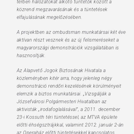
térben hálózatokat alkotó tüntetők között a
közrend megzavarásának és a tüntetések
elfajulásának megelőzésében.
A projektben az ombudsman munkatársai két éve
aktívan részt vesznek és az új felismeréseket a
magyarországi demonstrációk vizsgálatában is
hasznosítják.
Az Alapvető Jogok Biztosának Hivatala a
közleményben kitér arra, hogy jelenleg négy
demonstráció rendőri kezelésének körülményeit
elemzik a biztos munkatársai. „Vizsgálják a
Józsefvárosi Polgármesteri Hivatalban az
aktivisták „irodafoglalásával”, a 2011. december
23-i Kossuth téri tüntetéssel, az MTVA épülete
előtti éhségsztrájkkal, valamint 2012. január 2-án
az Operaház előtti tüntetésekkel kapcsolatos