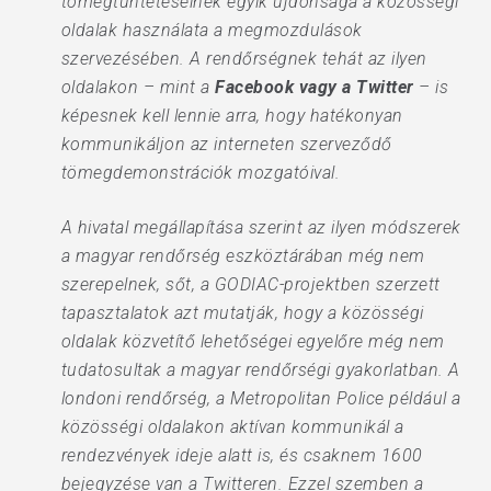
tömegtüntetéseinek egyik újdonsága a közösségi
oldalak használata a megmozdulások
szervezésében. A rendőrségnek tehát az ilyen
oldalakon – mint a
Facebook vagy a Twitter
– is
képesnek kell lennie arra, hogy hatékonyan
kommunikáljon az interneten szerveződő
tömegdemonstrációk mozgatóival.
A hivatal megállapítása szerint az ilyen módszerek
a magyar rendőrség eszköztárában még nem
szerepelnek, sőt, a GODIAC-projektben szerzett
tapasztalatok azt mutatják, hogy a közösségi
oldalak közvetítő lehetőségei egyelőre még nem
tudatosultak a magyar rendőrségi gyakorlatban. A
londoni rendőrség, a Metropolitan Police például a
közösségi oldalakon aktívan kommunikál a
rendezvények ideje alatt is, és csaknem 1600
bejegyzése van a Twitteren. Ezzel szemben a