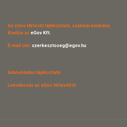
Az eGov Hírlevél tájékoztató, szakmai kiadvány.
Kiadója az
eGov Kft.
E-mail cím:
szerkesztoseg@egov.hu
Adatvédelmi tájékoztató
Leiratkozás az eGov Hírlevélről