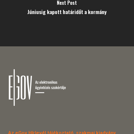
Next Post
Júniusig kapott határidőt a kormány
Az eGov Hírlevél tájékoztató, szakmai kiadvány.