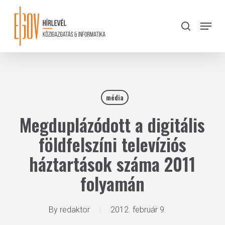
Skip
to
Menu
search
main
Close
content
Menu
média
Megduplázódott a digitális
földfelszíni televíziós
háztartások száma 2011
folyamán
By
redaktor
2012. február 9.