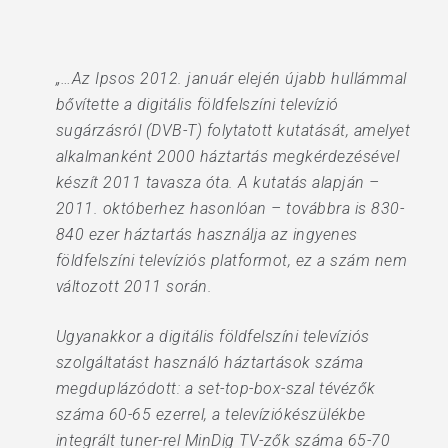
„…Az Ipsos 2012. január elején újabb hullámmal
bővítette a digitális földfelszíni televízió
sugárzásról (DVB-T) folytatott kutatását, amelyet
alkalmanként 2000 háztartás megkérdezésével
készít 2011 tavasza óta. A kutatás alapján –
2011. októberhez hasonlóan – továbbra is 830-
840 ezer háztartás használja az ingyenes
földfelszíni televíziós platformot, ez a szám nem
változott 2011 során.
Ugyanakkor a digitális földfelszíni televíziós
szolgáltatást használó háztartások száma
megduplázódott: a set-top-box-szal tévézők
száma 60-65 ezerrel, a televíziókészülékbe
integrált tuner-rel MinDig TV-zők száma 65-70