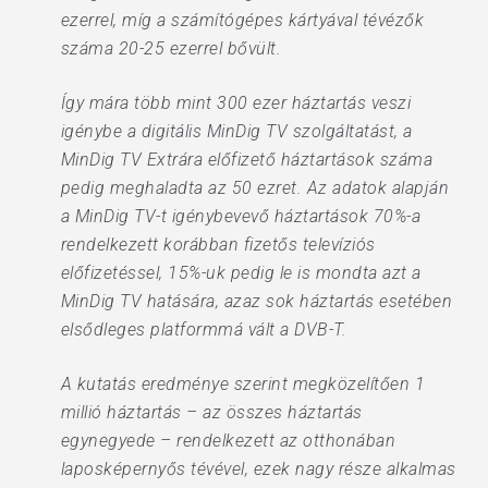
ezerrel, míg a számítógépes kártyával tévézők
száma 20-25 ezerrel bővült.
Így mára több mint 300 ezer háztartás veszi
igénybe a digitális MinDig TV szolgáltatást, a
MinDig TV Extrára előfizető háztartások száma
pedig meghaladta az 50 ezret. Az adatok alapján
a MinDig TV-t igénybevevő háztartások 70%-a
rendelkezett korábban fizetős televíziós
előfizetéssel, 15%-uk pedig le is mondta azt a
MinDig TV hatására, azaz sok háztartás esetében
elsődleges platformmá vált a DVB-T.
A kutatás eredménye szerint megközelítően 1
millió háztartás – az összes háztartás
egynegyede – rendelkezett az otthonában
laposképernyős tévével, ezek nagy része alkalmas