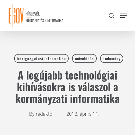
Skip
to
Menu
search
main
Close
content
Menu
közigazgatási informatika
művelődés
tudomány
A legújabb technológiai
kihívásokra is válaszol a
kormányzati informatika
By
redaktor
2012. április 11.